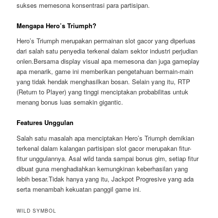
sukses memesona konsentrasi para partisipan.
Mengapa Hero’s Triumph?
Hero’s Triumph merupakan permainan slot gacor yang diperluas
dari salah satu penyedia terkenal dalam sektor industri perjudian
onlen.Bersama display visual apa memesona dan juga gameplay
apa menarik, game ini memberikan pengetahuan bermain-main
yang tidak hendak menghasilkan bosan. Selain yang itu, RTP
(Return to Player) yang tinggi menciptakan probabilitas untuk
menang bonus luas semakin gigantic.
Features Unggulan
Salah satu masalah apa menciptakan Hero’s Triumph demikian
terkenal dalam kalangan partisipan slot gacor merupakan fitur-
fitur unggulannya. Asal wild tanda sampai bonus gim, setiap fitur
dibuat guna menghadiahkan kemungkinan keberhasilan yang
lebih besar.Tidak hanya yang itu, Jackpot Progresive yang ada
serta menambah kekuatan panggil game ini.
WILD SYMBOL