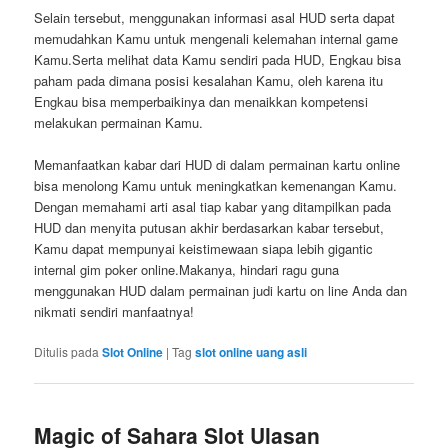
Selain tersebut, menggunakan informasi asal HUD serta dapat
memudahkan Kamu untuk mengenali kelemahan internal game
Kamu.Serta melihat data Kamu sendiri pada HUD, Engkau bisa
paham pada dimana posisi kesalahan Kamu, oleh karena itu
Engkau bisa memperbaikinya dan menaikkan kompetensi
melakukan permainan Kamu.
Memanfaatkan kabar dari HUD di dalam permainan kartu online
bisa menolong Kamu untuk meningkatkan kemenangan Kamu.
Dengan memahami arti asal tiap kabar yang ditampilkan pada
HUD dan menyita putusan akhir berdasarkan kabar tersebut,
Kamu dapat mempunyai keistimewaan siapa lebih gigantic
internal gim poker online.Makanya, hindari ragu guna
menggunakan HUD dalam permainan judi kartu on line Anda dan
nikmati sendiri manfaatnya!
Ditulis pada
Slot Online
|
Tag
slot online uang asli
Magic of Sahara Slot Ulasan