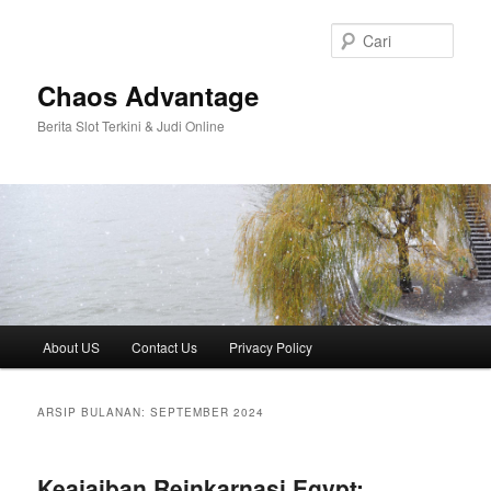
Langsung
Langsung
ke
ke
Cari
konten
konten
utama
sekunder
Chaos Advantage
Berita Slot Terkini & Judi Online
Menu
About US
Contact Us
Privacy Policy
utama
ARSIP BULANAN:
SEPTEMBER 2024
Keajaiban Reinkarnasi Egypt: