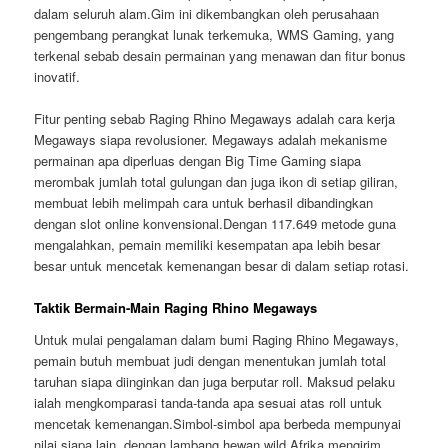
dalam seluruh alam.Gim ini dikembangkan oleh perusahaan
pengembang perangkat lunak terkemuka, WMS Gaming, yang
terkenal sebab desain permainan yang menawan dan fitur bonus
inovatif.
Fitur penting sebab Raging Rhino Megaways adalah cara kerja
Megaways siapa revolusioner. Megaways adalah mekanisme
permainan apa diperluas dengan Big Time Gaming siapa
merombak jumlah total gulungan dan juga ikon di setiap giliran,
membuat lebih melimpah cara untuk berhasil dibandingkan
dengan slot online konvensional.Dengan 117.649 metode guna
mengalahkan, pemain memiliki kesempatan apa lebih besar
besar untuk mencetak kemenangan besar di dalam setiap rotasi.
Taktik Bermain-Main Raging Rhino Megaways
Untuk mulai pengalaman dalam bumi Raging Rhino Megaways,
pemain butuh membuat judi dengan menentukan jumlah total
taruhan siapa diinginkan dan juga berputar roll. Maksud pelaku
ialah mengkomparasi tanda-tanda apa sesuai atas roll untuk
mencetak kemenangan.Simbol-simbol apa berbeda mempunyai
nilai siapa lain, dengan lambang hewan wild Afrika mengirim