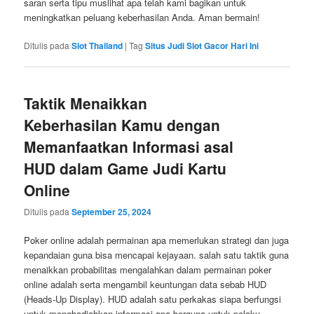
saran serta tipu muslihat apa telah kami bagikan untuk
meningkatkan peluang keberhasilan Anda. Aman bermain!
Ditulis pada
Slot Thailand
|
Tag
Situs Judi Slot Gacor Hari Ini
Taktik Menaikkan
Keberhasilan Kamu dengan
Memanfaatkan Informasi asal
HUD dalam Game Judi Kartu
Online
Ditulis pada
September 25, 2024
Poker online adalah permainan apa memerlukan strategi dan juga
kepandaian guna bisa mencapai kejayaan. salah satu taktik guna
menaikkan probabilitas mengalahkan dalam permainan poker
online adalah serta mengambil keuntungan data sebab HUD
(Heads-Up Display). HUD adalah satu perkakas siapa berfungsi
untuk menghadiahkan informasi apa berguna untuk pelaku,