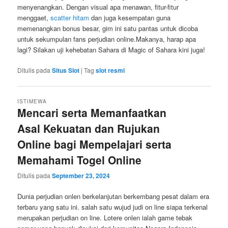
menyenangkan. Dengan visual apa menawan, fitur-fitur
menggaet,
scatter hitam
dan juga kesempatan guna
memenangkan bonus besar, gim ini satu pantas untuk dicoba
untuk sekumpulan fans perjudian online.Makanya, harap apa
lagi? Silakan uji kehebatan Sahara di Magic of Sahara kini juga!
Ditulis pada
Situs Slot
|
Tag
slot resmi
ISTIMEWA
Mencari serta Memanfaatkan
Asal Kekuatan dan Rujukan
Online bagi Mempelajari serta
Memahami Togel Online
Ditulis pada
September 23, 2024
Dunia perjudian onlen berkelanjutan berkembang pesat dalam era
terbaru yang satu ini. salah satu wujud judi on line siapa terkenal
merupakan perjudian on line. Lotere onlen ialah game tebak