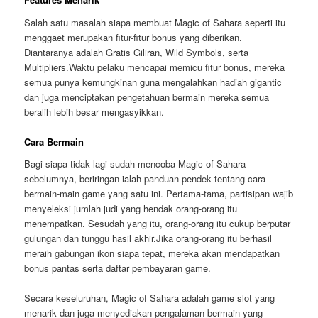
Salah satu masalah siapa membuat Magic of Sahara seperti itu
menggaet merupakan fitur-fitur bonus yang diberikan.
Diantaranya adalah Gratis Giliran, Wild Symbols, serta
Multipliers.Waktu pelaku mencapai memicu fitur bonus, mereka
semua punya kemungkinan guna mengalahkan hadiah gigantic
dan juga menciptakan pengetahuan bermain mereka semua
beralih lebih besar mengasyikkan.
Cara Bermain
Bagi siapa tidak lagi sudah mencoba Magic of Sahara
sebelumnya, beriringan ialah panduan pendek tentang cara
bermain-main game yang satu ini. Pertama-tama, partisipan wajib
menyeleksi jumlah judi yang hendak orang-orang itu
menempatkan. Sesudah yang itu, orang-orang itu cukup berputar
gulungan dan tunggu hasil akhir.Jika orang-orang itu berhasil
meraih gabungan ikon siapa tepat, mereka akan mendapatkan
bonus pantas serta daftar pembayaran game.
Secara keseluruhan, Magic of Sahara adalah game slot yang
menarik dan juga menyediakan pengalaman bermain yang