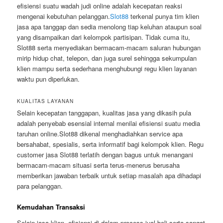
efisiensi suatu wadah judi online adalah kecepatan reaksi
mengenai kebutuhan pelanggan.
Slot88
terkenal punya tim klien
jasa apa tanggap dan sedia menolong tiap keluhan ataupun soal
yang disampaikan dari kelompok partisipan. Tidak cuma itu,
Slot88 serta menyediakan bermacam-macam saluran hubungan
mirip hidup chat, telepon, dan juga surel sehingga sekumpulan
klien mampu serta sederhana menghubungi regu klien layanan
waktu pun diperlukan.
KUALITAS LAYANAN
Selain kecepatan tanggapan, kualitas jasa yang dikasih pula
adalah penyebab esensial internal menilai efisiensi suatu media
taruhan online.Slot88 dikenal menghadiahkan service apa
bersahabat, spesialis, serta informatif bagi kelompok klien. Regu
customer jasa Slot88 terlatih dengan bagus untuk menangani
bermacam-macam situasi serta terus-menerus berusaha
memberikan jawaban terbaik untuk setiap masalah apa dihadapi
para pelanggan.
Kemudahan Transaksi
Selain jasa klien, efisiensi di dalam process jual beli serta sangat