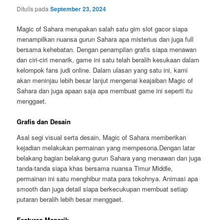
Ditulis pada
September 23, 2024
Magic of Sahara merupakan salah satu gim slot gacor siapa
menampilkan nuansa gurun Sahara apa misterius dan juga full
bersama kehebatan. Dengan penampilan grafis siapa menawan
dan ciri-ciri menarik, game ini satu telah beralih kesukaan dalam
kelompok fans judi online. Dalam ulasan yang satu ini, kami
akan meninjau lebih besar lanjut mengenai keajaiban Magic of
Sahara dan juga apaan saja apa membuat game ini seperti itu
menggaet.
Grafis dan Desain
Asal segi visual serta desain, Magic of Sahara memberikan
kejadian melakukan permainan yang mempesona.Dengan latar
belakang bagian belakang gurun Sahara yang menawan dan juga
tanda-tanda siapa khas bersama nuansa Timur Middle,
permainan ini satu menghibur mata para tokohnya. Animasi apa
smooth dan juga detail siapa berkecukupan membuat setiap
putaran beralih lebih besar menggaet.
Features Menarik