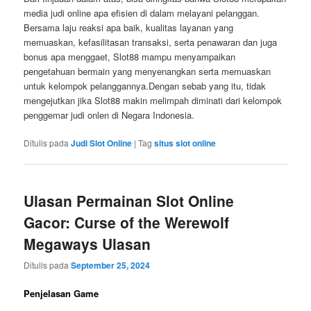
media judi online apa efisien di dalam melayani pelanggan.
Bersama laju reaksi apa baik, kualitas layanan yang
memuaskan, kefasilitasan transaksi, serta penawaran dan juga
bonus apa menggaet, Slot88 mampu menyampaikan
pengetahuan bermain yang menyenangkan serta memuaskan
untuk kelompok pelanggannya.Dengan sebab yang itu, tidak
mengejutkan jika Slot88 makin melimpah diminati dari kelompok
penggemar judi onlen di Negara Indonesia.
Ditulis pada
Judi Slot Online
|
Tag
situs slot online
Ulasan Permainan Slot Online
Gacor: Curse of the Werewolf
Megaways Ulasan
Ditulis pada
September 25, 2024
Penjelasan Game