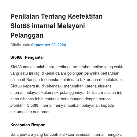
Penilaian Tentang Keefektifan
Slot88 internal Melayani
Pelanggan
Ditulis pada
September 28, 2024
Slot88: Pengantar
Slot88 adalah salah satu media game taruhan online yang waktu
yang satu ini lagi dikenal dalam golongan penyuka pertaruhan
online di Bangsa Indonesia. salah satu faktor apa menciptakan
Slot88 seperti itu dikehendaki merupakan karena efisiensi
internal melayani kelompok pelanggannya. Di Dalam ulasan ini,
akan dibahas lebih continue berhubungan dengan berapa
produktif Slot88 internal menyampaikan pelayanan kepada
sekumpulan customer.
Kecepatan Respon
Satu perkara yang berubah indikator esensial internal mengukur