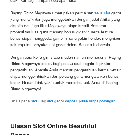
diaktifkan lagi sampai beberapa masa.
Raging Rhino Megaways merupakan permainan
zeus slot
gacor
yang menarik dan juga menggetarkan dengan judul Afrika yang
eksotis dan juga fitur Megaways siapa kreatif.Bersama
probabilitas luas guna menang bonus gigantic serta feature
bonus siapa menggoda, game ini satu yakin hendak menghibur
sekumpulan penyuka slot gacor dalam Bangsa Indonesia.
Dengan cara kerja gim siapa mudah namun memesona, Raging
Rhino Megaways cocok bagi pelaku asal segala tingkatan
pengetahuan. Apabila Anda mencari pengetahuan bermain-main
siapa menggembirakan dan peluang guna mengalahkan bonus
besar, hindari tidak yakin untuk mencoba luck Anda di Raging
Rhino Megaways!
Ditulis pada
Slot
|
Tag
slot gacor deposit pulsa tanpa potongan
Ulasan Slot Online Beautiful