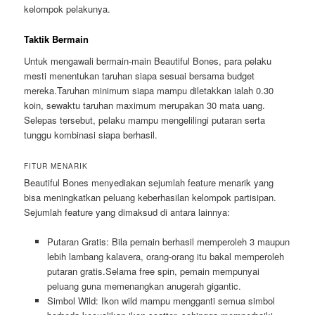
kelompok pelakunya.
Taktik Bermain
Untuk mengawali bermain-main Beautiful Bones, para pelaku
mesti menentukan taruhan siapa sesuai bersama budget
mereka.Taruhan minimum siapa mampu diletakkan ialah 0.30
koin, sewaktu taruhan maximum merupakan 30 mata uang.
Selepas tersebut, pelaku mampu mengelilingi putaran serta
tunggu kombinasi siapa berhasil.
FITUR MENARIK
Beautiful Bones menyediakan sejumlah feature menarik yang
bisa meningkatkan peluang keberhasilan kelompok partisipan.
Sejumlah feature yang dimaksud di antara lainnya:
Putaran Gratis: Bila pemain berhasil memperoleh 3 maupun
lebih lambang kalavera, orang-orang itu bakal memperoleh
putaran gratis.Selama free spin, pemain mempunyai
peluang guna memenangkan anugerah gigantic.
Simbol Wild: Ikon wild mampu mengganti semua simbol