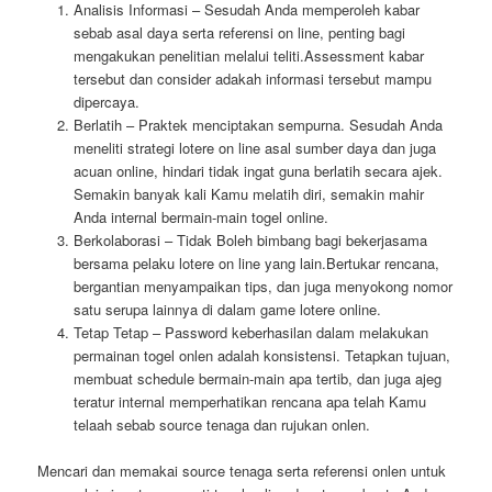
Analisis Informasi – Sesudah Anda memperoleh kabar
sebab asal daya serta referensi on line, penting bagi
mengakukan penelitian melalui teliti.Assessment kabar
tersebut dan consider adakah informasi tersebut mampu
dipercaya.
Berlatih – Praktek menciptakan sempurna. Sesudah Anda
meneliti strategi lotere on line asal sumber daya dan juga
acuan online, hindari tidak ingat guna berlatih secara ajek.
Semakin banyak kali Kamu melatih diri, semakin mahir
Anda internal bermain-main togel online.
Berkolaborasi – Tidak Boleh bimbang bagi bekerjasama
bersama pelaku lotere on line yang lain.Bertukar rencana,
bergantian menyampaikan tips, dan juga menyokong nomor
satu serupa lainnya di dalam game lotere online.
Tetap Tetap – Password keberhasilan dalam melakukan
permainan togel onlen adalah konsistensi. Tetapkan tujuan,
membuat schedule bermain-main apa tertib, dan juga ajeg
teratur internal memperhatikan rencana apa telah Kamu
telaah sebab source tenaga dan rujukan onlen.
Mencari dan memakai source tenaga serta referensi onlen untuk