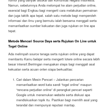
nomor yang banyak disukai dari komunitas Negara Indonesia.
Namun, sebelumnya Anda melompat ke alam perjudian online,
esensial bagi Engkau bagi mengerti cara melakukan permainan
dan juga taktik apa tepat. salah satu metode bagi memperoleh
informasi dan ilmu yang bermutu ialah bersama menggali serta
memanfaatkan sumber kekuatan dan juga rujukan on line apa
tepat.
Metode Mencari Source Daya serta Rujukan On Line untuk
Togel Online
Ada melimpah source tenaga serta rujukan online yang dapat
membantu Kamu belajar serta mengerti lotere online secara lebih
besar intensif.Beriringan merupakan steps bagi menggali asal
kekuatan serta acuan onlen siapa berkualitas:
Cari dalam Mesin Pencari – Jalankan pencarian
memanfaatkan word kata sandi “togel online” maupun
“rencana perjudian online” di perangkat pencari seperti
Google untuk menemukan website serta diskusi apa
mendiskusikan topik itu. Pastikan bagi memilih asal yang
terandal dan mempunyai reputasi mantap.