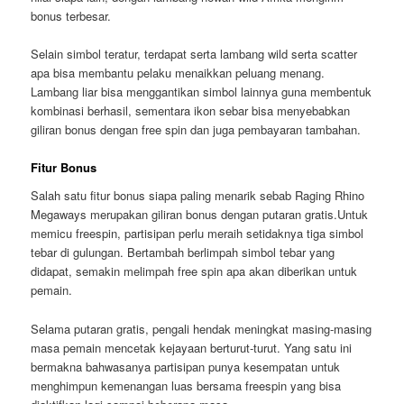
bonus terbesar.
Selain simbol teratur, terdapat serta lambang wild serta scatter
apa bisa membantu pelaku menaikkan peluang menang.
Lambang liar bisa menggantikan simbol lainnya guna membentuk
kombinasi berhasil, sementara ikon sebar bisa menyebabkan
giliran bonus dengan free spin dan juga pembayaran tambahan.
Fitur Bonus
Salah satu fitur bonus siapa paling menarik sebab Raging Rhino
Megaways merupakan giliran bonus dengan putaran gratis.Untuk
memicu freespin, partisipan perlu meraih setidaknya tiga simbol
tebar di gulungan. Bertambah berlimpah simbol tebar yang
didapat, semakin melimpah free spin apa akan diberikan untuk
pemain.
Selama putaran gratis, pengali hendak meningkat masing-masing
masa pemain mencetak kejayaan berturut-turut. Yang satu ini
bermakna bahwasanya partisipan punya kesempatan untuk
menghimpun kemenangan luas bersama freespin yang bisa