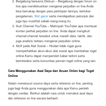
Bergabung bersama Diskusi – Bergabung dengan forum on
line apa mendiskusikan mengenai perjudian on line.Anda
bisa bercakap dengan para partisipan lainnya, bertukar
pengalaman,
Slot gacor
serta mendapatkan petunjuk dan
juga tipu muslihat sebab orang-orang itu.
Ikuti Channel YouTube – Melimpah YouTuber apa membuat
konten perihal perjudian on line. Anda dapat mengikuti
channel-channel tersebut untuk meraih data, taktik, dan
juga analisis terbaru mengenai perjudian online.
Aktif pada Alat Sosial – Hindari tidak ingat guna
memperhatikan akun-akun alat sosial apa membahas togel
online.Kamu dapat memperoleh kabar terkini serta
berinteraksi serta komunitas pemain togel online yang lain.
Cara Menggunakan Asal Daya dan Acuan Onlen bagi Togel
Online
Selain menelusuri source daya serta referensi on line, penting
juga bagi Anda guna menggunakan data apa Kamu peroleh
dengan cerdas. Berikut adalah cara untuk memakai asal daya
dan referensi on line secara berhasil: