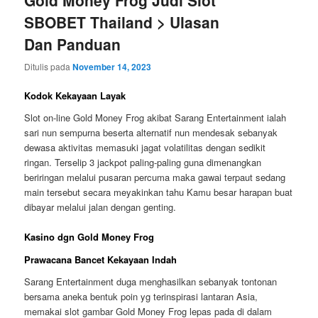
Gold Money Frog Judi Slot
SBOBET Thailand > Ulasan
Dan Panduan
Ditulis pada
November 14, 2023
Kodok Kekayaan Layak
Slot on-line Gold Money Frog akibat Sarang Entertainment ialah
sari nun sempurna beserta alternatif nun mendesak sebanyak
dewasa aktivitas memasuki jagat volatilitas dengan sedikit
ringan. Terselip 3 jackpot paling-paling guna dimenangkan
beriringan melalui pusaran percuma maka gawai terpaut sedang
main tersebut secara meyakinkan tahu Kamu besar harapan buat
dibayar melalui jalan dengan genting.
Kasino dgn Gold Money Frog
Prawacana Bancet Kekayaan Indah
Sarang Entertainment duga menghasilkan sebanyak tontonan
bersama aneka bentuk poin yg terinspirasi lantaran Asia,
memakai slot gambar Gold Money Frog lepas pada di dalam