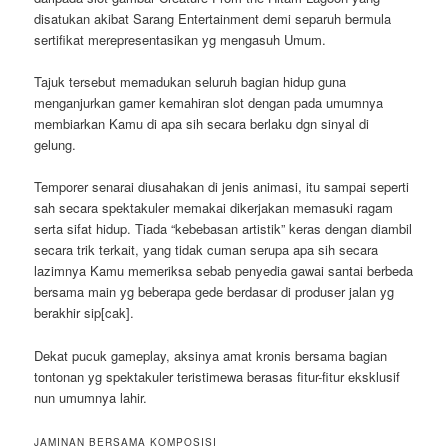
disatukan akibat Sarang Entertainment demi separuh bermula
sertifikat merepresentasikan yg mengasuh Umum.
Tajuk tersebut memadukan seluruh bagian hidup guna
menganjurkan gamer kemahiran slot dengan pada umumnya
membiarkan Kamu di apa sih secara berlaku dgn sinyal di
gelung.
Temporer senarai diusahakan di jenis animasi, itu sampai seperti
sah secara spektakuler memakai dikerjakan memasuki ragam
serta sifat hidup. Tiada “kebebasan artistik” keras dengan diambil
secara trik terkait, yang tidak cuman serupa apa sih secara
lazimnya Kamu memeriksa sebab penyedia gawai santai berbeda
bersama main yg beberapa gede berdasar di produser jalan yg
berakhir sip[cak].
Dekat pucuk gameplay, aksinya amat kronis bersama bagian
tontonan yg spektakuler teristimewa berasas fitur-fitur eksklusif
nun umumnya lahir.
JAMINAN BERSAMA KOMPOSISI