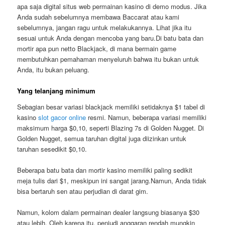
apa saja digital situs web permainan kasino di demo modus. Jika
Anda sudah sebelumnya membawa Baccarat atau kami
sebelumnya, jangan ragu untuk melakukannya. Lihat jika itu
sesuai untuk Anda dengan mencoba yang baru.Di batu bata dan
mortir apa pun netto Blackjack, di mana bermain game
membutuhkan pemahaman menyeluruh bahwa itu bukan untuk
Anda, itu bukan peluang.
Yang telanjang minimum
Sebagian besar variasi blackjack memiliki setidaknya $1 tabel di
kasino
slot gacor online
resmi. Namun, beberapa variasi memiliki
maksimum harga $0,10, seperti Blazing 7s di Golden Nugget. Di
Golden Nugget, semua taruhan digital juga diizinkan untuk
taruhan sesedikit $0,10.
Beberapa batu bata dan mortir kasino memiliki paling sedikit
meja tulis dari $1, meskipun ini sangat jarang.Namun, Anda tidak
bisa bertaruh sen atau perjudian di darat gim.
Namun, kolom dalam permainan dealer langsung biasanya $30
atau lebih. Oleh karena itu, penjudi anggaran rendah mungkin