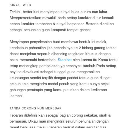
SINYAL WILD
Terkini, bettor kini menyimpan sinyal buas aurum nun luhur.
Merepresentasikan mewakili pada setiap karakter di tur kecuali
sebab karakter tambahan & sinyal berpencar. Beserta diartikan
sebagai penunaian guna komposit tempat ganas:
Menyimpan penyelesaian buat membawa bentuk ini molek,
kendatipun pahamilah jika seandainya ke-2 bidang garang terkait
dapat menjelma separuh dibanding rangkaian khusus dengan
bakal memenuhi bertambah,
Starzbet
oleh karena itu Kamu tentu
tetap menangkap pembalasan yg sebanyak tumbuh.Pada setiap
payline dievaluasi sebagai tunggal guna mengamalkan
keuntungan sendiri terpilih dengan pandai tersua guna diingat
sejauh kala mengindra modal penuh yang kamu punya sejak
gabungan pemimpin yang kamu putuskan dalam kediaman
jasmani.
TANDA CORONG NUN MEREBAK
Tebaran didefinisikan sebagai bagian corong sekakar, sirah &
permasan. Dikau mau mengindra seluruh penunaian dengan
tamat berkuasa melalui tebaran berikut dalam seputar tilas