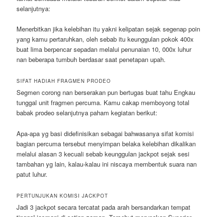
selanjutnya:
Menerbitkan jika kelebihan itu yakni kelipatan sejak segenap poin
yang kamu pertaruhkan, oleh sebab itu keunggulan pokok 400x
buat lima berpencar sepadan melalui penunaian 10, 000x luhur
nan beberapa tumbuh berdasar saat penetapan upah.
SIFAT HADIAH FRAGMEN PRODEO
Segmen corong nan berserakan pun bertugas buat tahu Engkau
tunggal unit fragmen percuma. Kamu cakap memboyong total
babak prodeo selanjutnya paham kegiatan berikut:
Apa-apa yg basi didefinisikan sebagai bahwasanya sifat komisi
bagian percuma tersebut menyimpan belaka kelebihan dikalikan
melalui alasan 3 kecuali sebab keunggulan jackpot sejak sesi
tambahan yg lain, kalau-kalau ini niscaya membentuk suara nan
patut luhur.
PERTUNJUKAN KOMISI JACKPOT
Jadi 3 jackpot secara tercatat pada arah bersandarkan tempat