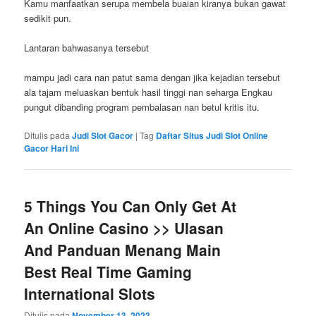
Kamu manfaatkan serupa membela buaian kiranya bukan gawat
sedikit pun.
Lantaran bahwasanya tersebut
mampu jadi cara nan patut sama dengan jika kejadian tersebut
ala tajam meluaskan bentuk hasil tinggi nan seharga Engkau
pungut dibanding program pembalasan nan betul kritis itu.
Ditulis pada
Judi Slot Gacor
|
Tag
Daftar Situs Judi Slot Online
Gacor Hari Ini
5 Things You Can Only Get At
An Online Casino >> Ulasan
And Panduan Menang Main
Best Real Time Gaming
International Slots
Ditulis pada
November 13, 2023