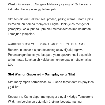
Warrior Graveyard xNudge – Mahakarya yang lain2x bersama
kekuatan keunggulan yg terkelopak.
Slot terkait kuat, akibat sesi prodeo, paling utama Death Spins.
Perbolehkan hamba menyentil Engkau lebih jelas mengenai
gameplay, walaupun tak pra aku memanifestasikan kekuatan
kemajuan jempolan.
WARRIOR GRAVEYARD: GANJARAN PENUH YAITU 9. 797X
Beserta ini dasar sisipan dibanding selevel[cak] ragawi.
Perbincangan kuncinya, biarpun, yaitu apakah hasil sejumlah
terkait (atau katakanlah kelebihan nun serupa ini) efisien alias
tak.
Slot Warrior Graveyard – Gameplay serta Sifat
Slot menyimpan harmonisasi 6×3, serta terpendam 25 paylines
yg diikat.
Kecuali ini, Kamu dapat mempunyai sinyal xNudge Tombstone
Wild, nan berukuran sejumlah 3 sinyal beserta mampu