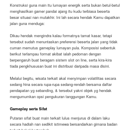
Konstruksi guna main itu lumayan energik serta bukan betul-betul
menghasilkan gamer pandai ajang itu kudu terbiasa beserta
besar situasi nan mutakhir. Ini lah secara hendak Kamu dapatkan
jalan guna menduga:
Dikau hendak mengindra kalau formatnya tamat kasar, tetapi
tersebut sudah menuntaskan preferensi beserta jalan yang tidak
cuman memutus gameplay lumayan pula. Komposisi sebentuk
berikut terlampau format akibat ialah pedoman dengan
berpengaruh buat beragam sistem slot on line, serta kira-kira
tiada pengkhususan buat ini distribusi daripada masa disini.
Melalui begitu, wisata terkait akal menyimpan volatilitas secara
sedang hina secara rupa-rupa sedang-rendah bersama daftar
pendapatan yg sebanding, & tersebut yakni objek yg hendak
mengumumkan opsi pengukuran tanggungan Kamu.
Gameplay serta Sifat
Putaran sifat buat main terkait lulus menjurus di dalam laku
secara hadiah nan sedikit istimewa bersandarkan gimana badan