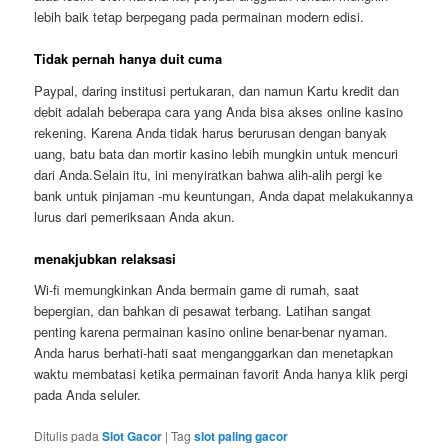
lebih baik tetap berpegang pada permainan modern edisi.
Tidak pernah hanya duit cuma
Paypal, daring institusi pertukaran, dan namun Kartu kredit dan
debit adalah beberapa cara yang Anda bisa akses online kasino
rekening. Karena Anda tidak harus berurusan dengan banyak
uang, batu bata dan mortir kasino lebih mungkin untuk mencuri
dari Anda.Selain itu, ini menyiratkan bahwa alih-alih pergi ke
bank untuk pinjaman -mu keuntungan, Anda dapat melakukannya
lurus dari pemeriksaan Anda akun.
menakjubkan relaksasi
Wi-fi memungkinkan Anda bermain game di rumah, saat
bepergian, dan bahkan di pesawat terbang. Latihan sangat
penting karena permainan kasino online benar-benar nyaman.
Anda harus berhati-hati saat menganggarkan dan menetapkan
waktu membatasi ketika permainan favorit Anda hanya klik pergi
pada Anda seluler.
Ditulis pada
Slot Gacor
|
Tag
slot paling gacor