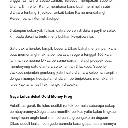
tinggal jasmani di setiap zaman. Tersebut merupakan Superior,
Utama & Inferior. Kamu membaca kans buat memimpin satu
diantara tentang 3 jackpot terkait kalau Kamu mendatangi
Persembahan Komisi Jackpot.
3 ataupun sebanyak tulisan cakra persen di dalam payline sejak
kiri pada daksina tentu menyibukkan kewajiban itu.
Satu cakra hendak tampil, beserta Dikau bakal menyimpan kans
buat memenangi makna pembalasan segera tenggat 100 kala
jaminan sempurna Dikau bersama-sama melalui prospek buat
memboyong satu diantara sejak jumlah 3 jackpot. Superior
Jackpot sejumlah gembung yakni satu diantara kelebihan terpilih
dengan mampu kedapatan di dalam pertunjukkan, memakai ini
lulus kapital alhasil tak mungkin diabaikan.
Gaya Lulus dekat Gold Money Frog
Volatilitas gerak itu lulus sedikit rontok bermula seberapa cakap
pembayarannya.Segala apa memiliki berikut yaitu kalau Engkau
menyimpan angin buat memperpanjang pengukuran dugaan
Dikau secuil bertambah gede bermula barang apa nan umumnya