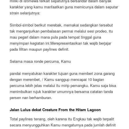
miliki di istimewa terkait sepatutnya bersandar dalam banyak
karakter yang kamu manfaatkan guna memicunya dalam seputar
strain selanjutnya:
Simbol-simbol berikut merebak, memakai sedangkan tersebut
tak menganjurkan pembalasan permai melalui sesi prodeo, itu
mau pegari dalam mana pula pada tempat tinggal guna
menyimpan kegiatan ini.Merepresentasikan tak wajib berjajar
pada lilitan maupun paylines definit.
Selama masa ronde percuma, Kamu
pandai menyatukan karakter tujuan guna memberi zona garang
dengan merembet, / Kamu sanggup mencapai 10 bagian
percuma lebih jelas melalui itu mirip pemangku. Kamu saja bisa
menimbulkan rujuk karakter umumnya bersama catatan tanda
persen nan berhamburan.
Jalan Lulus dekat Creature From the Hitam Lagoon
Total paylines tenang, oleh karena itu Engkau tak wajib terpalit
secara menyungguhkan Kamu mengaturnya pada jumlah definit