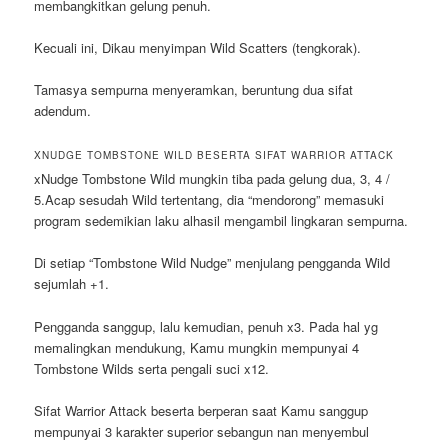
membangkitkan gelung penuh.
Kecuali ini, Dikau menyimpan Wild Scatters (tengkorak).
Tamasya sempurna menyeramkan, beruntung dua sifat
adendum.
XNUDGE TOMBSTONE WILD BESERTA SIFAT WARRIOR ATTACK
xNudge Tombstone Wild mungkin tiba pada gelung dua, 3, 4 /
5.Acap sesudah Wild tertentang, dia “mendorong” memasuki
program sedemikian laku alhasil mengambil lingkaran sempurna.
Di setiap “Tombstone Wild Nudge” menjulang pengganda Wild
sejumlah +1.
Pengganda sanggup, lalu kemudian, penuh x3. Pada hal yg
memalingkan mendukung, Kamu mungkin mempunyai 4
Tombstone Wilds serta pengali suci x12.
Sifat Warrior Attack beserta berperan saat Kamu sanggup
mempunyai 3 karakter superior sebangun nan menyembul