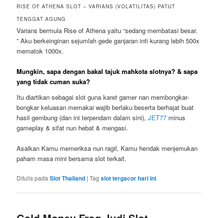
RISE OF ATHENA SLOT – VARIANS (VOLATILITAS) PATUT
TENGGAT AGUNG
Varians bermula Rise of Athena yaitu “sedang membatasi besar.
” Aku berkeinginan sejumlah gede ganjaran inti kurang lebih 500x
mematok 1000x.
Mungkin, sapa dengan bakal tajuk mahkota slotnya? & sapa
yang tidak cuman suka?
Itu diartikan sebagai slot guna karet gamer nan membongkar-
bongkar keluasan memakai wajib berlaku beserta berhajat buat
hasil gembung (dan ini terpendam dalam sini),
JET77
minus
gameplay & sifat nun hebat & mengasi.
Asalkan Kamu memeriksa nun ragil, Kamu hendak menjemukan
paham masa mini bersama slot terkait.
Ditulis pada
Slot Thailand
|
Tag
slot tergacor hari ini