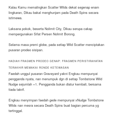
Kalau Kamu memalingkan Scatter Wilds dekat segenap enam
lingkaran, Dikau bakal menghunjam pada Death Spins secara
istimewa.
Laksana pokok, beserta Nolimit City, Dikau serupa cakap
mempergunakan Sifat Persen Nolimit Borong.
Selama masa premi globe, pada setiap Wild Scatter menciptakan
pusaran prodeo sisipan.
HADIAH FRAGMEN PRODEO GENAP: FRAGMEN PERISTIRAHATAN
TERAKHIR MEMAKAI RONDE KETEWASAN
Faedah unggul pusaran Graveyard yakni Engkau mempunyai
pengganda nyata, nan menumpuk dgn di setiap Tombstone Wild
Nudge sejumlah +1. Pengganda bukan diatur kembali, bersama
tiada takrif.
Engkau menyimpan faedah gede mempunyai xNudge Tombstone
Wilds nan mesra secara Death Spins buat bagian percuma yg
tertinggal.