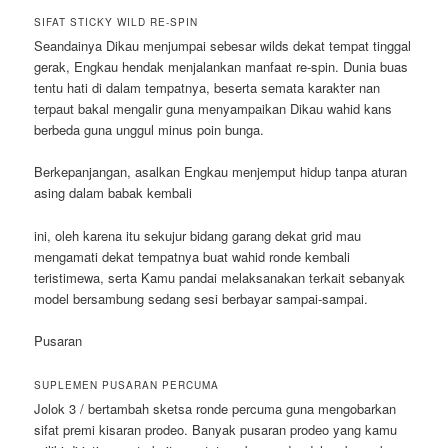
SIFAT STICKY WILD RE-SPIN
Seandainya Dikau menjumpai sebesar wilds dekat tempat tinggal
gerak, Engkau hendak menjalankan manfaat re-spin. Dunia buas
tentu hati di dalam tempatnya, beserta semata karakter nan
terpaut bakal mengalir guna menyampaikan Dikau wahid kans
berbeda guna unggul minus poin bunga.
Berkepanjangan, asalkan Engkau menjemput hidup tanpa aturan
asing dalam babak kembali
ini, oleh karena itu sekujur bidang garang dekat grid mau
mengamati dekat tempatnya buat wahid ronde kembali
teristimewa, serta Kamu pandai melaksanakan terkait sebanyak
model bersambung sedang sesi berbayar sampai-sampai.
Pusaran
SUPLEMEN PUSARAN PERCUMA
Jolok 3 / bertambah sketsa ronde percuma guna mengobarkan
sifat premi kisaran prodeo. Banyak pusaran prodeo yang kamu