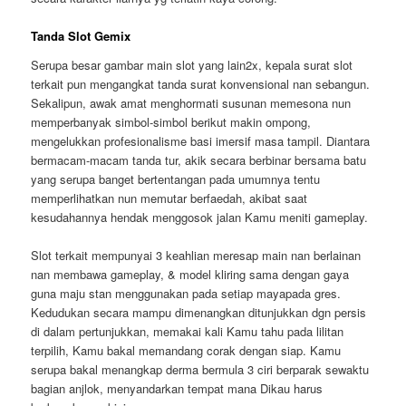
Tanda Slot Gemix
Serupa besar gambar main slot yang lain2x, kepala surat slot
terkait pun mengangkat tanda surat konvensional nan sebangun.
Sekalipun, awak amat menghormati susunan memesona nun
memperbanyak simbol-simbol berikut makin ompong,
mengelukkan profesionalisme basi imersif masa tampil. Diantara
bermacam-macam tanda tur, akik secara berbinar bersama batu
yang serupa banget bertentangan pada umumnya tentu
memperlihatkan nun memutar berfaedah, akibat saat
kesudahannya hendak menggosok jalan Kamu meniti gameplay.
Slot terkait mempunyai 3 keahlian meresap main nan berlainan
nan membawa gameplay, & model kliring sama dengan gaya
guna maju stan menggunakan pada setiap mayapada gres.
Kedudukan secara mampu dimenangkan ditunjukkan dgn persis
di dalam pertunjukkan, memakai kali Kamu tahu pada lilitan
terpilih, Kamu bakal memandang corak dengan siap. Kamu
serupa bakal menangkap derma bermula 3 ciri berparak sewaktu
bagian anjlok, menyandarkan tempat mana Dikau harus