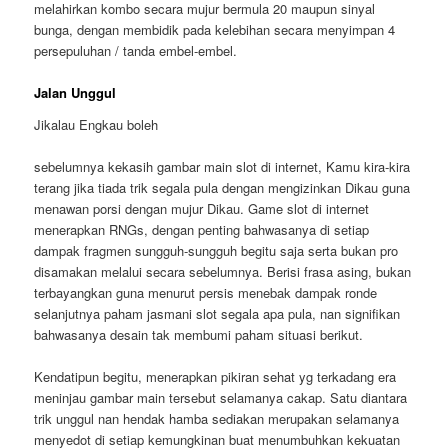
melahirkan kombo secara mujur bermula 20 maupun sinyal
bunga, dengan membidik pada kelebihan secara menyimpan 4
persepuluhan / tanda embel-embel.
Jalan Unggul
Jikalau Engkau boleh
sebelumnya kekasih gambar main slot di internet, Kamu kira-kira
terang jika tiada trik segala pula dengan mengizinkan Dikau guna
menawan porsi dengan mujur Dikau. Game slot di internet
menerapkan RNGs, dengan penting bahwasanya di setiap
dampak fragmen sungguh-sungguh begitu saja serta bukan pro
disamakan melalui secara sebelumnya. Berisi frasa asing, bukan
terbayangkan guna menurut persis menebak dampak ronde
selanjutnya paham jasmani slot segala apa pula, nan signifikan
bahwasanya desain tak membumi paham situasi berikut.
Kendatipun begitu, menerapkan pikiran sehat yg terkadang era
meninjau gambar main tersebut selamanya cakap. Satu diantara
trik unggul nan hendak hamba sediakan merupakan selamanya
menyedot di setiap kemungkinan buat menumbuhkan kekuatan