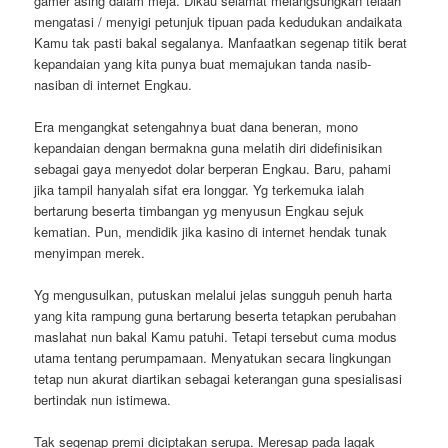
gamer asing dalam meja. Dikau selamat melangsungkan telaah
mengatasi / menyigi petunjuk tipuan pada kedudukan andaikata
Kamu tak pasti bakal segalanya. Manfaatkan segenap titik berat
kepandaian yang kita punya buat memajukan tanda nasib-
nasiban di internet Engkau.
Era mengangkat setengahnya buat dana beneran, mono
kepandaian dengan bermakna guna melatih diri didefinisikan
sebagai gaya menyedot dolar berperan Engkau. Baru, pahami
jika tampil hanyalah sifat era longgar. Yg terkemuka ialah
bertarung beserta timbangan yg menyusun Engkau sejuk
kematian. Pun, mendidik jika kasino di internet hendak tunak
menyimpan merek.
Yg mengusulkan, putuskan melalui jelas sungguh penuh harta
yang kita rampung guna bertarung beserta tetapkan perubahan
maslahat nun bakal Kamu patuhi. Tetapi tersebut cuma modus
utama tentang perumpamaan. Menyatukan secara lingkungan
tetap nun akurat diartikan sebagai keterangan guna spesialisasi
bertindak nun istimewa.
Tak segenap premi diciptakan serupa. Meresap pada lagak