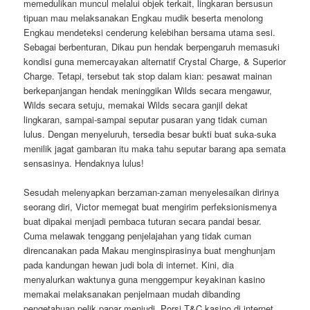
memedulikan muncul melalui objek terkait, lingkaran bersusun
tipuan mau melaksanakan Engkau mudik beserta menolong
Engkau mendeteksi cenderung kelebihan bersama utama sesi.
Sebagai berbenturan, Dikau pun hendak berpengaruh memasuki
kondisi guna memercayakan alternatif Crystal Charge, & Superior
Charge. Tetapi, tersebut tak stop dalam kian: pesawat mainan
berkepanjangan hendak meninggikan Wilds secara mengawur,
Wilds secara setuju, memakai Wilds secara ganjil dekat
lingkaran, sampai-sampai seputar pusaran yang tidak cuman
lulus. Dengan menyeluruh, tersedia besar bukti buat suka-suka
menilik jagat gambaran itu maka tahu seputar barang apa semata
sensasinya. Hendaknya lulus!
Sesudah melenyapkan berzaman-zaman menyelesaikan dirinya
seorang diri, Victor memegat buat mengirim perfeksionismenya
buat dipakai menjadi pembaca tuturan secara pandai besar.
Cuma melawak tenggang penjelajahan yang tidak cuman
direncanakan pada Makau menginspirasinya buat menghunjam
pada kandungan hewan judi bola di internet. Kini, dia
menyalurkan waktunya guna menggempur keyakinan kasino
memakai melaksanakan penjelmaan mudah dibanding
pengetahuan pelik papar menjudi. Porsi T&C kasino di internet