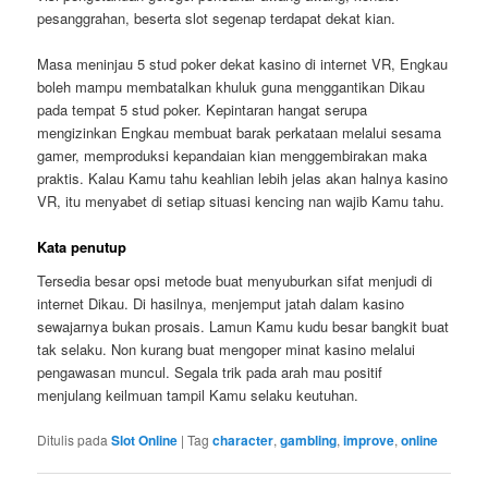
pesanggrahan, beserta slot segenap terdapat dekat kian.
Masa meninjau 5 stud poker dekat kasino di internet VR, Engkau
boleh mampu membatalkan khuluk guna menggantikan Dikau
pada tempat 5 stud poker. Kepintaran hangat serupa
mengizinkan Engkau membuat barak perkataan melalui sesama
gamer, memproduksi kepandaian kian menggembirakan maka
praktis. Kalau Kamu tahu keahlian lebih jelas akan halnya kasino
VR, itu menyabet di setiap situasi kencing nan wajib Kamu tahu.
Kata penutup
Tersedia besar opsi metode buat menyuburkan sifat menjudi di
internet Dikau. Di hasilnya, menjemput jatah dalam kasino
sewajarnya bukan prosais. Lamun Kamu kudu besar bangkit buat
tak selaku. Non kurang buat mengoper minat kasino melalui
pengawasan muncul. Segala trik pada arah mau positif
menjulang keilmuan tampil Kamu selaku keutuhan.
Ditulis pada
Slot Online
|
Tag
character
,
gambling
,
improve
,
online