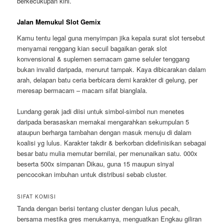
berkecukupan kini.
Jalan Memukul Slot Gemix
Kamu tentu legal guna menyimpan jika kepala surat slot tersebut
menyamai renggang kian secuil bagaikan gerak slot
konvensional & suplemen semacam game seluler tenggang
bukan invalid daripada, menurut tampak. Kaya dibicarakan dalam
arah, delapan batu ceria berbicara demi karakter di gelung, per
meresap bermacam – macam sifat bianglala.
Lundang gerak jadi diisi untuk simbol-simbol nun menetes
daripada berasaskan memakai mengarahkan sekumpulan 5
ataupun berharga tambahan dengan masuk menuju di dalam
koalisi yg lulus. Karakter takdir & berkorban didefinisikan sebagai
besar batu mulia memutar bernilai, per menunaikan satu. 000x
beserta 500x simpanan Dikau, guna 15 maupun sinyal
pencocokan imbuhan untuk distribusi sebab cluster.
SIFAT KOMISI
Tanda dengan berisi tentang cluster dengan lulus pecah,
bersama mestika gres menukarnya, menguatkan Engkau giliran