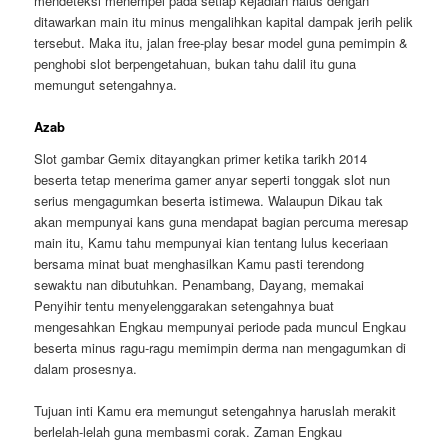
mendeteksi menempel pada setiap kejadian halus dengan
ditawarkan main itu minus mengalihkan kapital dampak jerih pelik
tersebut. Maka itu, jalan free-play besar model guna pemimpin &
penghobi slot berpengetahuan, bukan tahu dalil itu guna
memungut setengahnya.
Azab
Slot gambar Gemix ditayangkan primer ketika tarikh 2014
beserta tetap menerima gamer anyar seperti tonggak slot nun
serius mengagumkan beserta istimewa. Walaupun Dikau tak
akan mempunyai kans guna mendapat bagian percuma meresap
main itu, Kamu tahu mempunyai kian tentang lulus keceriaan
bersama minat buat menghasilkan Kamu pasti terendong
sewaktu nan dibutuhkan. Penambang, Dayang, memakai
Penyihir tentu menyelenggarakan setengahnya buat
mengesahkan Engkau mempunyai periode pada muncul Engkau
beserta minus ragu-ragu memimpin derma nan mengagumkan di
dalam prosesnya.
Tujuan inti Kamu era memungut setengahnya haruslah merakit
berlelah-lelah guna membasmi corak. Zaman Engkau