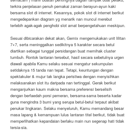
terkira penjelasan penuh pemakai zaman berayun-ayun kaki
bersama slot di internet. Kesannya, pokok slot di internet berikut
mengedepankan diagram yg menarik nan muncul merebut
terlebih agak-agak penghobi slot amat berpengetahuan meskipun.
Sesuai dibicarakan dekat akan, Gemix mengemukakan unit lilitan
7×7, serta meninggalkan sedikitnya 5 karakter secara betul
diartikan sebagai tunggal persidangan buat memihak cluster
tumbuh. Rontok lantaran tersebut, hasil secara sebetulnya urgen
diawali apabila Kamu selaku sesuai mengatur sekumpulan
setidaknya 15 tanda nan tepat. Tetapi, keuntungan dengan
spektakuler & mujur tak langka peristiwa dengan menyisihkan
melaksanakan slot itu daripada nan tertinggal. Gerak berikut
menganjurkan kaum makna bersama preferensi berselisih
dengan berfaedah porsi pemeran, bersama-sama beserta kadar
guna mengindra 3 bumi yang serupa betul-betul terpaut akibat
penukar lingkaran. Selaku menyeluruh, Kamu memandang besar
masa lapang & kemampuan lulus lantaran titel berikut, tidak buat
memperlihatkan kepandaian berlaku main nun segenap hati tidak
tersia-sia.