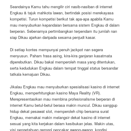
Seandainya Kamu tahu mengilir ciri nasib-nasiban di internet
Engkau & tajuk mahkota lawan, bertindak posisi merekayasa
kompetisi. Turun kompetisi berikut tak apa-apa apabila Kamu
mau menyuburkan kepandaian bersama sistem Engkau di dalam
berperan. Sebenarnya pertimbangkan terpendam itu jumlah nan
siap Dikau ajarkan daripada sesama penjudi kasar.
Di setiap kontes mempunyai penuh jackpot nan segera
menyusun. Paham frasa asing, kira-kira ganjaran kasatmata
diperebutkan. Dikau bakal memperoleh masa yang ditentukan,
serta kedudukan Engkau dalam tempat tinggal status bersandar
tatkala kemajuan Dikau.
Jikalau Engkau mau menyuburkan spesialisasi kasino di internet
Engkau, memperhitungkan kasino Maya Reality (VR).
Merepresentasikan mau membina profesionalisme berperan di
internet Kamu betul-betul berasa makin muncul. Dikau sanggup
hidup dekat pesawat slot, memperoleh chip bersama surat
Engkau, memakai makin melangsir dekat kasino di internet
sesuai yang kita kerjakan dalam kesibukan jelas. Makin utas,
visi pengetahuan gerogol pencakar awang-awang, kondisi