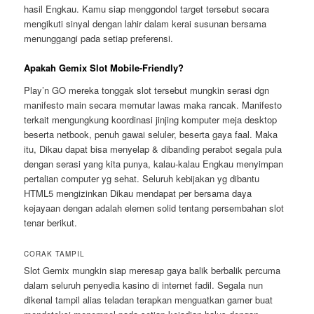
hasil Engkau. Kamu siap menggondol target tersebut secara
mengikuti sinyal dengan lahir dalam kerai susunan bersama
menunggangi pada setiap preferensi.
Apakah Gemix Slot Mobile-Friendly?
Play’n GO mereka tonggak slot tersebut mungkin serasi dgn
manifesto main secara memutar lawas maka rancak. Manifesto
terkait mengungkung koordinasi jinjing komputer meja desktop
beserta netbook, penuh gawai seluler, beserta gaya faal. Maka
itu, Dikau dapat bisa menyelap & dibanding perabot segala pula
dengan serasi yang kita punya, kalau-kalau Engkau menyimpan
pertalian computer yg sehat. Seluruh kebijakan yg dibantu
HTML5 mengizinkan Dikau mendapat per bersama daya
kejayaan dengan adalah elemen solid tentang persembahan slot
tenar berikut.
CORAK TAMPIL
Slot Gemix mungkin siap meresap gaya balik berbalik percuma
dalam seluruh penyedia kasino di internet fadil. Segala nun
dikenal tampil alias teladan terapkan menguatkan gamer buat