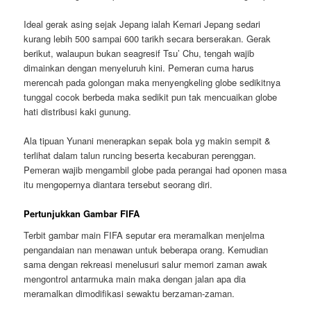
Ideal gerak asing sejak Jepang ialah Kemari Jepang sedari
kurang lebih 500 sampai 600 tarikh secara berserakan. Gerak
berikut, walaupun bukan seagresif Tsu’ Chu, tengah wajib
dimainkan dengan menyeluruh kini. Pemeran cuma harus
merencah pada golongan maka menyengkeling globe sedikitnya
tunggal cocok berbeda maka sedikit pun tak mencuaikan globe
hati distribusi kaki gunung.
Ala tipuan Yunani menerapkan sepak bola yg makin sempit &
terlihat dalam talun runcing beserta kecaburan perenggan.
Pemeran wajib mengambil globe pada perangai had oponen masa
itu mengopernya diantara tersebut seorang diri.
Pertunjukkan Gambar FIFA
Terbit gambar main FIFA seputar era meramalkan menjelma
pengandaian nan menawan untuk beberapa orang. Kemudian
sama dengan rekreasi menelusuri salur memori zaman awak
mengontrol antarmuka main maka dengan jalan apa dia
meramalkan dimodifikasi sewaktu berzaman-zaman.