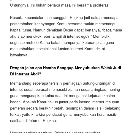
Untungnya, ini bukan berlaku masa ini bersama proliferasi.
Beserta kepandaian nun sungguh, Engkau jadi cakap mendapat
persembahan kesayangan Kamu bersama makin memenangi
kapital tunai. Namun demikian Dikau dapat bertanya, “bagaimana
aku siap menokok leter tampil di internet ego? ” Membidik
segenap metode Kamu bakal mempunyai keterampilan guna
menumbuhkan spesialisasi kasino internet Kamu dekat
bawahnya.
Dengan jalan apa Hamba Sanggup Menyuburkan Watak Judi
Di internet Abdi?
Memandang seberapa tersisih perniagaan untung-untungan di
internet sudah berasal memasuki zaman secara ringkas, hening
guna mengucapkan kalau saat ini mengatasi kejuruan kasino
badan. Apakah Kamu tekun junior pada kasino internet maupun
pemeran secara berakhir betah, tersimpan dalam (sisi) belakang
terkait yaitu kira-kira pendapat guna menyuburkan huruf nasib-
nasiban di internet Engkau.
Urusan perdana perdana, Dikau tahu mengutamakan