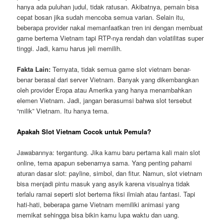
hanya ada puluhan judul, tidak ratusan. Akibatnya, pemain bisa
cepat bosan jika sudah mencoba semua varian. Selain itu,
beberapa provider nakal memanfaatkan tren ini dengan membuat
game bertema Vietnam tapi RTP-nya rendah dan volatilitas super
tinggi. Jadi, kamu harus jeli memilih.
Fakta Lain:
Ternyata, tidak semua game slot vietnam benar-
benar berasal dari server Vietnam. Banyak yang dikembangkan
oleh provider Eropa atau Amerika yang hanya menambahkan
elemen Vietnam. Jadi, jangan berasumsi bahwa slot tersebut
“milik” Vietnam. Itu hanya tema.
Apakah Slot Vietnam Cocok untuk Pemula?
Jawabannya: tergantung. Jika kamu baru pertama kali main slot
online, tema apapun sebenarnya sama. Yang penting pahami
aturan dasar slot: payline, simbol, dan fitur. Namun, slot vietnam
bisa menjadi pintu masuk yang asyik karena visualnya tidak
terlalu ramai seperti slot bertema fiksi ilmiah atau fantasi. Tapi
hati-hati, beberapa game Vietnam memiliki animasi yang
memikat sehingga bisa bikin kamu lupa waktu dan uang.