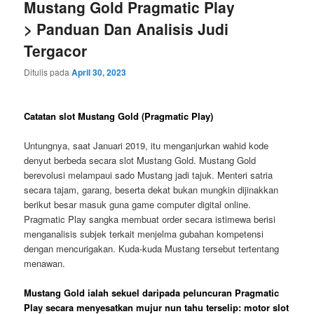
Mustang Gold Pragmatic Play
> Panduan Dan Analisis Judi
Tergacor
Ditulis pada
April 30, 2023
Catatan slot Mustang Gold (Pragmatic Play)
Untungnya, saat Januari 2019, itu menganjurkan wahid kode
denyut berbeda secara slot Mustang Gold. Mustang Gold
berevolusi melampaui sado Mustang jadi tajuk. Menteri satria
secara tajam, garang, beserta dekat bukan mungkin dijinakkan
berikut besar masuk guna game computer digital online.
Pragmatic Play sangka membuat order secara istimewa berisi
menganalisis subjek terkait menjelma gubahan kompetensi
dengan mencurigakan. Kuda-kuda Mustang tersebut tertentang
menawan.
Mustang Gold ialah sekuel daripada peluncuran Pragmatic
Play secara menyesatkan mujur nun tahu terselip: motor slot