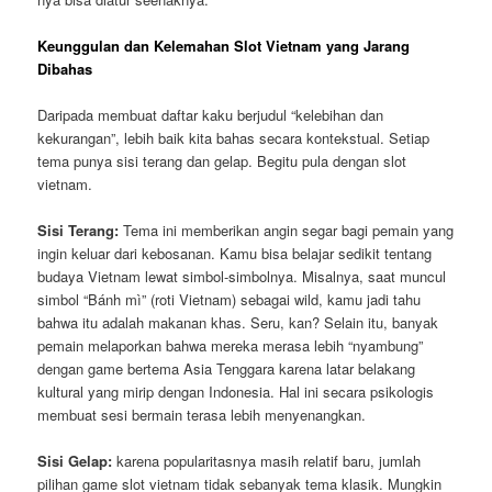
Keunggulan dan Kelemahan Slot Vietnam yang Jarang
Dibahas
Daripada membuat daftar kaku berjudul “kelebihan dan
kekurangan”, lebih baik kita bahas secara kontekstual. Setiap
tema punya sisi terang dan gelap. Begitu pula dengan slot
vietnam.
Sisi Terang:
Tema ini memberikan angin segar bagi pemain yang
ingin keluar dari kebosanan. Kamu bisa belajar sedikit tentang
budaya Vietnam lewat simbol-simbolnya. Misalnya, saat muncul
simbol “Bánh mì” (roti Vietnam) sebagai wild, kamu jadi tahu
bahwa itu adalah makanan khas. Seru, kan? Selain itu, banyak
pemain melaporkan bahwa mereka merasa lebih “nyambung”
dengan game bertema Asia Tenggara karena latar belakang
kultural yang mirip dengan Indonesia. Hal ini secara psikologis
membuat sesi bermain terasa lebih menyenangkan.
Sisi Gelap:
karena popularitasnya masih relatif baru, jumlah
pilihan game slot vietnam tidak sebanyak tema klasik. Mungkin