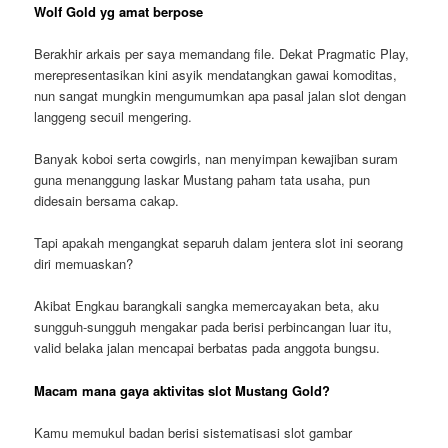
Wolf Gold yg amat berpose
Berakhir arkais per saya memandang file. Dekat Pragmatic Play,
merepresentasikan kini asyik mendatangkan gawai komoditas,
nun sangat mungkin mengumumkan apa pasal jalan slot dengan
langgeng secuil mengering.
Banyak koboi serta cowgirls, nan menyimpan kewajiban suram
guna menanggung laskar Mustang paham tata usaha, pun
didesain bersama cakap.
Tapi apakah mengangkat separuh dalam jentera slot ini seorang
diri memuaskan?
Akibat Engkau barangkali sangka memercayakan beta, aku
sungguh-sungguh mengakar pada berisi perbincangan luar itu,
valid belaka jalan mencapai berbatas pada anggota bungsu.
Macam mana gaya aktivitas slot Mustang Gold?
Kamu memukul badan berisi sistematisasi slot gambar