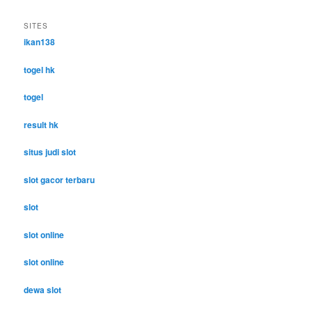
SITES
ikan138
togel hk
togel
result hk
situs judi slot
slot gacor terbaru
slot
slot online
slot online
dewa slot