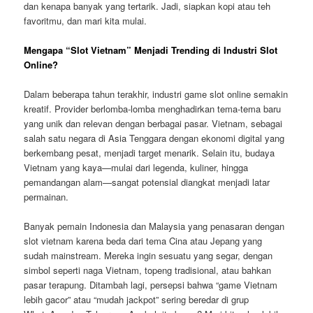
dan kenapa banyak yang tertarik. Jadi, siapkan kopi atau teh
favoritmu, dan mari kita mulai.
Mengapa “Slot Vietnam” Menjadi Trending di Industri Slot
Online?
Dalam beberapa tahun terakhir, industri game slot online semakin
kreatif. Provider berlomba-lomba menghadirkan tema-tema baru
yang unik dan relevan dengan berbagai pasar. Vietnam, sebagai
salah satu negara di Asia Tenggara dengan ekonomi digital yang
berkembang pesat, menjadi target menarik. Selain itu, budaya
Vietnam yang kaya—mulai dari legenda, kuliner, hingga
pemandangan alam—sangat potensial diangkat menjadi latar
permainan.
Banyak pemain Indonesia dan Malaysia yang penasaran dengan
slot vietnam karena beda dari tema Cina atau Jepang yang
sudah mainstream. Mereka ingin sesuatu yang segar, dengan
simbol seperti naga Vietnam, topeng tradisional, atau bahkan
pasar terapung. Ditambah lagi, persepsi bahwa “game Vietnam
lebih gacor” atau “mudah jackpot” sering beredar di grup