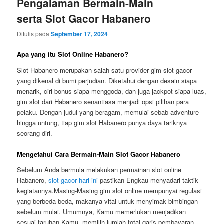
Pengalaman Bermain-Main
serta Slot Gacor Habanero
Ditulis pada
September 17, 2024
Apa yang itu Slot Online Habanero?
Slot Habanero merupakan salah satu provider gim slot gacor
yang dikenal di bumi perjudian. Diketahui dengan desain siapa
menarik, ciri bonus siapa menggoda, dan juga jackpot siapa luas,
gim slot dari Habanero senantiasa menjadi opsi pilihan para
pelaku. Dengan judul yang beragam, memulai sebab adventure
hingga untung, tiap gim slot Habanero punya daya tariknya
seorang diri.
Mengetahui Cara Bermain-Main Slot Gacor Habanero
Sebelum Anda bermula melakukan permainan slot online
Habanero,
slot gacor hari ini
pastikan Engkau menyadari taktik
kegiatannya.Masing-Masing gim slot online mempunyai regulasi
yang berbeda-beda, makanya vital untuk menyimak bimbingan
sebelum mulai. Umumnya, Kamu memerlukan menjadikan
sesuai taruhan Kamu, memilih jumlah total garis pembayaran,