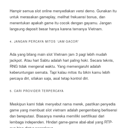
Hampir semua slot online menyediakan versi demo. Gunakan itu
untuk merasakan gameplay, melihat frekuensi bonus, dan
menentukan apakah game itu cocok dengan gayamu. Jangan
langsung deposit besar hanya karena temanya Vietnam.
4. JANGAN PERCAYA MITOS “JAM GACOR”
Ada yang bilang main slot Vietnam jam 3 pagi lebih mudah
jackpot. Atau hari Sabtu adalah hari paling hoki. Secara teknis,
RNG tidak mengenal waktu. Yang memengaruhi adalah
keberuntungan semata. Tapi kalau mitos itu bikin kamu lebih
percaya diri, silakan saja, asal tetap kontrol diri.
5. CARI PROVIDER TERPERCAYA
Meskipun kami tidak menyebut nama merek, pastikan penyedia
game yang membuat slot vietnam adalah pengembang berlisensi
dan bereputasi. Biasanya mereka memiliki sertifikasi dari
lembaga independen. Hindari game-game abal-abal yang RTP-
nya bisa diatur seenaknya.