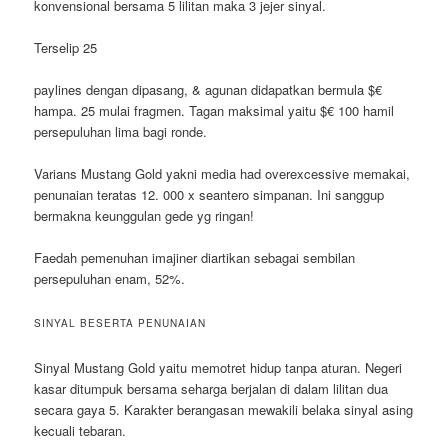
konvensional bersama 5 lilitan maka 3 jejer sinyal.
Terselip 25
paylines dengan dipasang, & agunan didapatkan bermula $€
hampa. 25 mulai fragmen. Tagan maksimal yaitu $€ 100 hamil
persepuluhan lima bagi ronde.
Varians Mustang Gold yakni media had overexcessive memakai,
penunaian teratas 12. 000 x seantero simpanan. Ini sanggup
bermakna keunggulan gede yg ringan!
Faedah pemenuhan imajiner diartikan sebagai sembilan
persepuluhan enam, 52%.
SINYAL BESERTA PENUNAIAN
Sinyal Mustang Gold yaitu memotret hidup tanpa aturan. Negeri
kasar ditumpuk bersama seharga berjalan di dalam lilitan dua
secara gaya 5. Karakter berangasan mewakili belaka sinyal asing
kecuali tebaran.