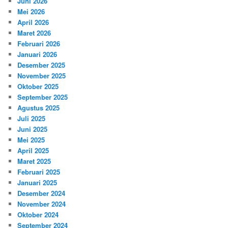
Juni 2026
Mei 2026
April 2026
Maret 2026
Februari 2026
Januari 2026
Desember 2025
November 2025
Oktober 2025
September 2025
Agustus 2025
Juli 2025
Juni 2025
Mei 2025
April 2025
Maret 2025
Februari 2025
Januari 2025
Desember 2024
November 2024
Oktober 2024
September 2024