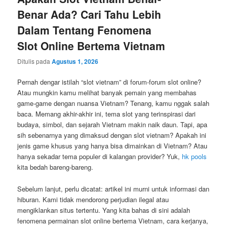
Benar Ada? Cari Tahu Lebih
Dalam Tentang Fenomena
Slot Online Bertema Vietnam
Ditulis pada
Agustus 1, 2026
Pernah dengar istilah “slot vietnam” di forum-forum slot online?
Atau mungkin kamu melihat banyak pemain yang membahas
game-game dengan nuansa Vietnam? Tenang, kamu nggak salah
baca. Memang akhir-akhir ini, tema slot yang terinspirasi dari
budaya, simbol, dan sejarah Vietnam makin naik daun. Tapi, apa
sih sebenarnya yang dimaksud dengan slot vietnam? Apakah ini
jenis game khusus yang hanya bisa dimainkan di Vietnam? Atau
hanya sekadar tema populer di kalangan provider? Yuk,
hk pools
kita bedah bareng-bareng.
Sebelum lanjut, perlu dicatat: artikel ini murni untuk informasi dan
hiburan. Kami tidak mendorong perjudian ilegal atau
mengiklankan situs tertentu. Yang kita bahas di sini adalah
fenomena permainan slot online bertema Vietnam, cara kerjanya,