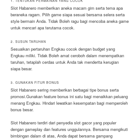
1. TENTUKAN PERMAINAN YANG COCOK
Slot Habanero memberikan aneka macam gim serta tema apa
beraneka ragam. Pilih game siapa sesuai bersama selera serta
style bermain Anda. Tidak Boleh ragu bagi mencoba aneka game
untuk mencari apa terutama cocok.
2. SUSUN TARUHAN
Sesuaikan pertaruhan Engkau cocok dengan budget yang
Engkau miliki. Tidak Boleh amat ceroboh dalam menempatkan
taruhan, tetaplah cerdas untuk Anda tak menderita kerugian
siapa besar.
3. GUNAKAN FITUR BONUS
Slot Habanero sering memberikan berbagai tipe bonus serta
promosi.Gunakan feature bonus ini satu bagi menaikkan peluang
menang Engkau. Hindari lewatkan kesempatan bagi memperoleh
bonus besar.
Slot Habanero terdiri dari penyedia slot gacor yang populer
dengan gameplay dan features unggulannya. Bersama mengikuti
bimbingan dalam di atas, Anda dapat bersama gampang