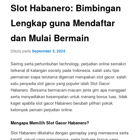
Slot Habanero: Bimbingan
Lengkap guna Mendaftar
dan Mulai Bermain
Ditulis pada
September 3, 2024
Seiring serta pertumbuhan technology, perjudian online semakin
terkenal di kalangan society pada Indonesia. salah satu tipe
permainan siapa terutama digemari merupakan slot gacor. salah
satu penyedia slot gacor yang populer ialah Slot Gacor
Habanero. Bersama bermacam-macam jenis gim apa menggaet
serta menyediakan kesempatan untuk menang bonus luas, tidak
kaget apabila slot gacor Habanero berubah pilihan pokok
kelompok pemain perjudian online.
Mengapa Memilih Slot Gacor Habanero?
Slot Habanero diketahui dengan gameplay yang memesona serta
kreatif, visual yang mempesona, serta features bonus yang