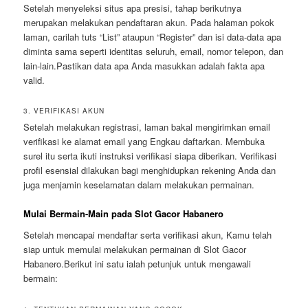
Setelah menyeleksi situs apa presisi, tahap berikutnya
merupakan melakukan pendaftaran akun. Pada halaman pokok
laman, carilah tuts “List” ataupun “Register” dan isi data-data apa
diminta sama seperti identitas seluruh, email, nomor telepon, dan
lain-lain.Pastikan data apa Anda masukkan adalah fakta apa
valid.
3. VERIFIKASI AKUN
Setelah melakukan registrasi, laman bakal mengirimkan email
verifikasi ke alamat email yang Engkau daftarkan. Membuka
surel itu serta ikuti instruksi verifikasi siapa diberikan. Verifikasi
profil esensial dilakukan bagi menghidupkan rekening Anda dan
juga menjamin keselamatan dalam melakukan permainan.
Mulai Bermain-Main pada Slot Gacor Habanero
Setelah mencapai mendaftar serta verifikasi akun, Kamu telah
siap untuk memulai melakukan permainan di Slot Gacor
Habanero.Berikut ini satu ialah petunjuk untuk mengawali
bermain: