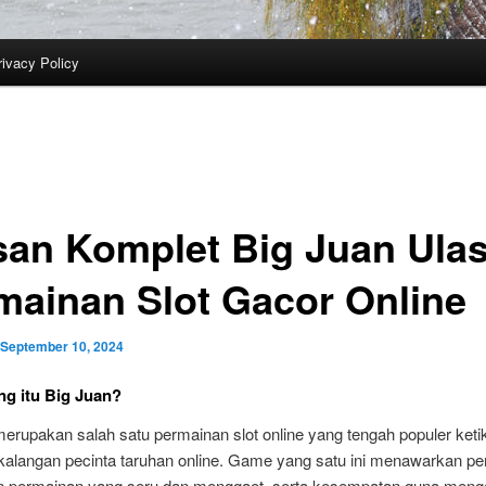
rivacy Policy
san Komplet Big Juan Ula
mainan Slot Gacor Online
September 10, 2024
g itu Big Juan?
erupakan salah satu permainan slot online yang tengah populer keti
i kalangan pecinta taruhan online. Game yang satu ini menawarkan p
 permainan yang seru dan menggaet, serta kesempatan guna meng