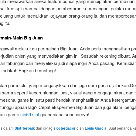
pula menawarkan aneka feature bonus yang menciptakan permainan
sal free spin sampai dengan pembesaran kemenangan, pelaku mem
peluang untuk menaikkan kejayaan orang-orang itu dan memperbesar
g itu.
rmain-Main Big Juan
gawali melakukan permainan Big Juan, Anda perlu menghasilkan prof
rjudian onlen yang menyediakan gim ini. Sesudah rekening dibuat, A
n tabungan dan menyeleksi judi siapa ingin Anda pasang. Kemudian, 
ah adakah Engkau beruntung!
alah game slot yang mengasyikkan dan juga seru guna dijalankan.Den
han sama seperti keberuntungan luas, visual yang mengagumkan, dan 
esona, game ini satu pasti hendak menghasilkan Anda ketergantun
tunggu apaan lagi? Cepat eksperimen Big Juan dan juga alami peng
main game
sip69 slot
gacor siapa sebenarnya!
ulis dalam
Slot Terbaik
dan di-tag
slot tergacor
oleh
Louis Garcia
. Buat penanda k