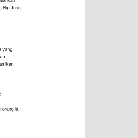
, Big Juan
a yang
ian
asilkan
t
orang itu