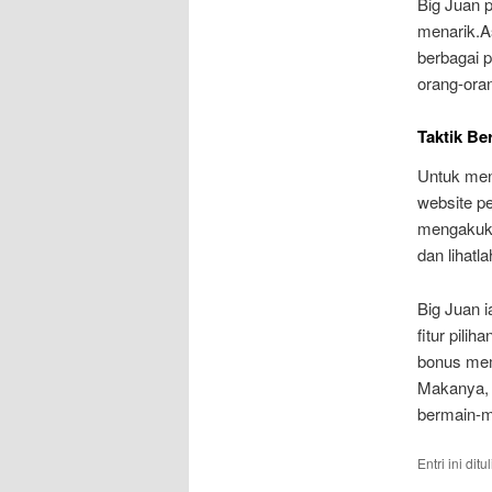
Big Juan 
menarik.A
berbagai 
orang-oran
Taktik Be
Untuk men
website pe
mengakuka
dan lihatl
Big Juan i
fitur pili
bonus mem
Makanya, 
bermain-
Entri ini dit