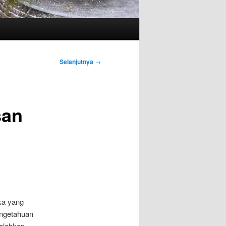
Selanjutnya
→
san
ka yang
engetahuan
alahkan