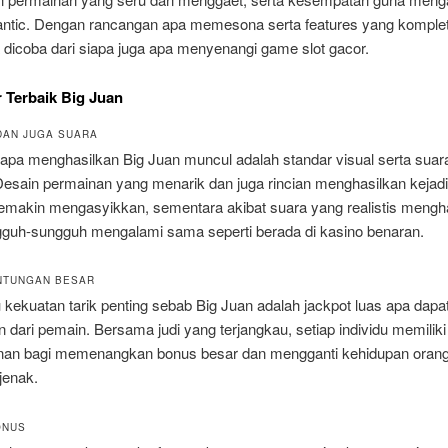
antic. Dengan rancangan apa memesona serta features yang komplet
 dicoba dari siapa juga apa menyenangi game slot gacor.
ur Terbaik Big Juan
 DAN JUGA SUARA
iapa menghasilkan Big Juan muncul adalah standar visual serta suar
.Desain permainan yang menarik dan juga rincian menghasilkan kejad
emakin mengasyikkan, sementara akibat suara yang realistis mengh
guh-sungguh mengalami sama seperti berada di kasino benaran.
NTUNGAN BESAR
 kekuatan tarik penting sebab Big Juan adalah jackpot luas apa dapa
n dari pemain. Bersama judi yang terjangkau, setiap individu memiliki
an bagi memenangkan bonus besar dan mengganti kehidupan orang-
ejenak.
ONUS