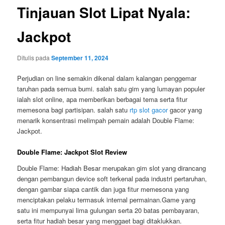
Tinjauan Slot Lipat Nyala:
Jackpot
Ditulis pada
September 11, 2024
Perjudian on line semakin dikenal dalam kalangan penggemar
taruhan pada semua bumi. salah satu gim yang lumayan populer
ialah slot online, apa memberikan berbagai tema serta fitur
memesona bagi partisipan. salah satu
rtp slot gacor
gacor yang
menarik konsentrasi melimpah pemain adalah Double Flame:
Jackpot.
Double Flame: Jackpot Slot Review
Double Flame: Hadiah Besar merupakan gim slot yang dirancang
dengan pembangun device soft terkenal pada industri pertaruhan,
dengan gambar siapa cantik dan juga fitur memesona yang
menciptakan pelaku termasuk internal permainan.Game yang
satu ini mempunyai lima gulungan serta 20 batas pembayaran,
serta fitur hadiah besar yang menggaet bagi ditaklukkan.