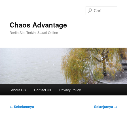
Langsung
ke
Cari
konten
utama
Chaos Advantage
Berita Slot Terkini & Judi Online
Menu
About US
Contact Us
Privacy Policy
utama
Navigasi
←
Sebelumnya
Selanjutnya
→
Tulisan