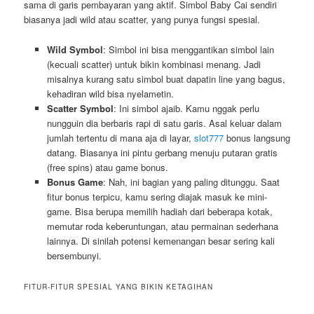
sama di garis pembayaran yang aktif. Simbol Baby Cai sendiri
biasanya jadi wild atau scatter, yang punya fungsi spesial.
Wild Symbol
: Simbol ini bisa menggantikan simbol lain
(kecuali scatter) untuk bikin kombinasi menang. Jadi
misalnya kurang satu simbol buat dapatin line yang bagus,
kehadiran wild bisa nyelametin.
Scatter Symbol
: Ini simbol ajaib. Kamu nggak perlu
nungguin dia berbaris rapi di satu garis. Asal keluar dalam
jumlah tertentu di mana aja di layar,
slot777
bonus langsung
datang. Biasanya ini pintu gerbang menuju putaran gratis
(free spins) atau game bonus.
Bonus Game
: Nah, ini bagian yang paling ditunggu. Saat
fitur bonus terpicu, kamu sering diajak masuk ke mini-
game. Bisa berupa memilih hadiah dari beberapa kotak,
memutar roda keberuntungan, atau permainan sederhana
lainnya. Di sinilah potensi kemenangan besar sering kali
bersembunyi.
FITUR-FITUR SPESIAL YANG BIKIN KETAGIHAN