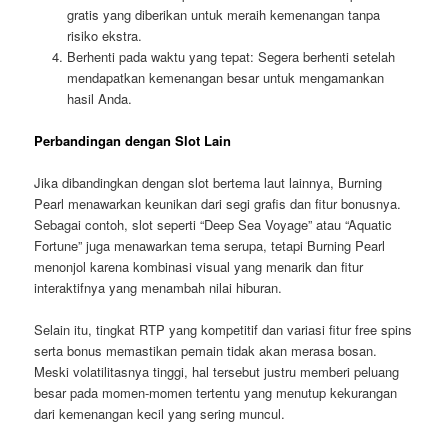
gratis yang diberikan untuk meraih kemenangan tanpa
risiko ekstra.
Berhenti pada waktu yang tepat: Segera berhenti setelah
mendapatkan kemenangan besar untuk mengamankan
hasil Anda.
Perbandingan dengan Slot Lain
Jika dibandingkan dengan slot bertema laut lainnya, Burning
Pearl menawarkan keunikan dari segi grafis dan fitur bonusnya.
Sebagai contoh, slot seperti “Deep Sea Voyage” atau “Aquatic
Fortune” juga menawarkan tema serupa, tetapi Burning Pearl
menonjol karena kombinasi visual yang menarik dan fitur
interaktifnya yang menambah nilai hiburan.
Selain itu, tingkat RTP yang kompetitif dan variasi fitur free spins
serta bonus memastikan pemain tidak akan merasa bosan.
Meski volatilitasnya tinggi, hal tersebut justru memberi peluang
besar pada momen-momen tertentu yang menutup kekurangan
dari kemenangan kecil yang sering muncul.