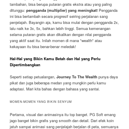
tambahan, bisa berupa putaran gratis ekstra atau yang paling
ditunggu:
pengganda (multiplier) yang meningkat!
Pengganda
ini bisa bertambah secara progresif seiring perjalanan sang
penjelajah. Bayangin aja, kamu bisa mulai dengan pengganda 2x,
lalu naik ke 3x, 5x, bahkan lebih tinggi. Semua kemenangan
selama putaran gratis akan dikalikan dengan nilai pengganda
yang aktif saat itu. Inilah momen di mana "wealth" atau
kekayaan itu bisa benar-benar meledak!
Hal-Hal yang Bikin Kamu Betah dan Hal yang Perlu
Dipertimbangkan
Seperti setiap petualangan,
Journey To The Wealth
punya daya
pikat dan juga beberapa medan yang mungkin perlu kamu
adaptasi. Mari kita bahas dengan bahasa yang santai.
MOMEN-MOMEN YANG BIKIN SENYUM
Pertama, visual dan animasinya itu top banget. PG Soft emang
jago banget bikin grafis yang smooth dan detail. Dari efek koin
jatuh sampai animasi sang penjelajah berjalan di peta, semuanya