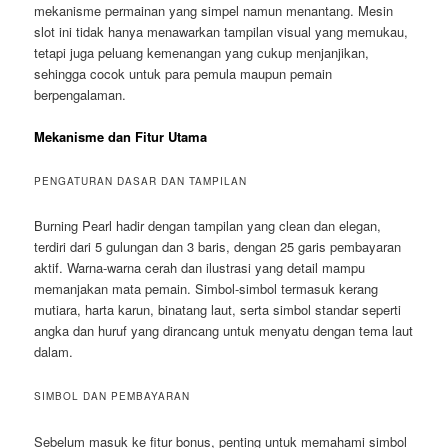
mekanisme permainan yang simpel namun menantang. Mesin
slot ini tidak hanya menawarkan tampilan visual yang memukau,
tetapi juga peluang kemenangan yang cukup menjanjikan,
sehingga cocok untuk para pemula maupun pemain
berpengalaman.
Mekanisme dan Fitur Utama
PENGATURAN DASAR DAN TAMPILAN
Burning Pearl hadir dengan tampilan yang clean dan elegan,
terdiri dari 5 gulungan dan 3 baris, dengan 25 garis pembayaran
aktif. Warna-warna cerah dan ilustrasi yang detail mampu
memanjakan mata pemain. Simbol-simbol termasuk kerang
mutiara, harta karun, binatang laut, serta simbol standar seperti
angka dan huruf yang dirancang untuk menyatu dengan tema laut
dalam.
SIMBOL DAN PEMBAYARAN
Sebelum masuk ke fitur bonus, penting untuk memahami simbol