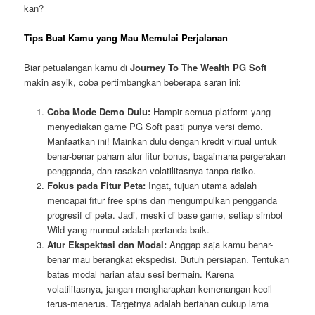
kan?
Tips Buat Kamu yang Mau Memulai Perjalanan
Biar petualangan kamu di
Journey To The Wealth PG Soft
makin asyik, coba pertimbangkan beberapa saran ini:
Coba Mode Demo Dulu:
Hampir semua platform yang
menyediakan game PG Soft pasti punya versi demo.
Manfaatkan ini! Mainkan dulu dengan kredit virtual untuk
benar-benar paham alur fitur bonus, bagaimana pergerakan
pengganda, dan rasakan volatilitasnya tanpa risiko.
Fokus pada Fitur Peta:
Ingat, tujuan utama adalah
mencapai fitur free spins dan mengumpulkan pengganda
progresif di peta. Jadi, meski di base game, setiap simbol
Wild yang muncul adalah pertanda baik.
Atur Ekspektasi dan Modal:
Anggap saja kamu benar-
benar mau berangkat ekspedisi. Butuh persiapan. Tentukan
batas modal harian atau sesi bermain. Karena
volatilitasnya, jangan mengharapkan kemenangan kecil
terus-menerus. Targetnya adalah bertahan cukup lama