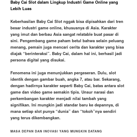
Baby Cai Slot dalam Lingkup Industri Game Online yang
Lebih Luas
Keberhasilan Baby Cai Slot nggak bisa dipisahkan dari tren
besar industri game online, khususnya di Asia. Karakter
yang imut dan berbau Asia sangat relatable buat pasar di
sini. Pengembang game paham betul bahwa selain peluang
menang, pemain juga mencari cerita dan karakter yang bisa
diajak “berinteraksi”. Baby Cai, dalam hal ini, berhasil jadi
persona digital yang disukai.
Fenomena ini juga menunjukkan pergeseran. Dulu, slot
identik dengan gambar buah, angka 7, atau bar. Sekarang,
dengan hadirnya karakter seperti Baby Cai, batas antara slot
game dan video game semakin tipis. Unsur narasi dan
perkembangan karakter menjadi nilai tambah yang
signifikan. Ini mungkin jadi standar baru ke depannya, di
mana setiap slot punya “dunia” dan “tokoh”nya sendiri
yang terus dikembangkan.
MASA DEPAN DAN INOVASI YANG MUNGKIN DATANG