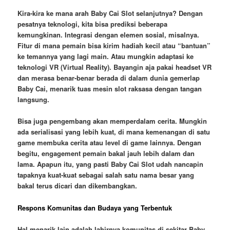
Kira-kira ke mana arah Baby Cai Slot selanjutnya? Dengan
pesatnya teknologi, kita bisa prediksi beberapa
kemungkinan. Integrasi dengan elemen sosial, misalnya.
Fitur di mana pemain bisa kirim hadiah kecil atau “bantuan”
ke temannya yang lagi main. Atau mungkin adaptasi ke
teknologi VR (Virtual Reality). Bayangin aja pakai headset VR
dan merasa benar-benar berada di dalam dunia gemerlap
Baby Cai, menarik tuas mesin slot raksasa dengan tangan
langsung.
Bisa juga pengembang akan memperdalam cerita. Mungkin
ada serialisasi yang lebih kuat, di mana kemenangan di satu
game membuka cerita atau level di game lainnya. Dengan
begitu, engagement pemain bakal jauh lebih dalam dan
lama. Apapun itu, yang pasti Baby Cai Slot udah nancapin
tapaknya kuat-kuat sebagai salah satu nama besar yang
bakal terus dicari dan dikembangkan.
Respons Komunitas dan Budaya yang Terbentuk
Hal menarik lain adalah lahirnya komunitas di sekitar Baby