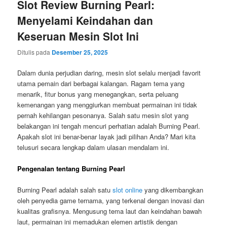
Slot Review Burning Pearl:
Menyelami Keindahan dan
Keseruan Mesin Slot Ini
Ditulis pada
Desember 25, 2025
Dalam dunia perjudian daring, mesin slot selalu menjadi favorit
utama pemain dari berbagai kalangan. Ragam tema yang
menarik, fitur bonus yang menegangkan, serta peluang
kemenangan yang menggiurkan membuat permainan ini tidak
pernah kehilangan pesonanya. Salah satu mesin slot yang
belakangan ini tengah mencuri perhatian adalah Burning Pearl.
Apakah slot ini benar-benar layak jadi pilihan Anda? Mari kita
telusuri secara lengkap dalam ulasan mendalam ini.
Pengenalan tentang Burning Pearl
Burning Pearl adalah salah satu
slot online
yang dikembangkan
oleh penyedia game ternama, yang terkenal dengan inovasi dan
kualitas grafisnya. Mengusung tema laut dan keindahan bawah
laut, permainan ini memadukan elemen artistik dengan