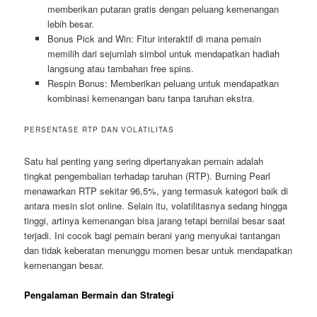
memberikan putaran gratis dengan peluang kemenangan
lebih besar.
Bonus Pick and Win: Fitur interaktif di mana pemain
memilih dari sejumlah simbol untuk mendapatkan hadiah
langsung atau tambahan free spins.
Respin Bonus: Memberikan peluang untuk mendapatkan
kombinasi kemenangan baru tanpa taruhan ekstra.
PERSENTASE RTP DAN VOLATILITAS
Satu hal penting yang sering dipertanyakan pemain adalah
tingkat pengembalian terhadap taruhan (RTP). Burning Pearl
menawarkan RTP sekitar 96,5%, yang termasuk kategori baik di
antara mesin slot online. Selain itu, volatilitasnya sedang hingga
tinggi, artinya kemenangan bisa jarang tetapi bernilai besar saat
terjadi. Ini cocok bagi pemain berani yang menyukai tantangan
dan tidak keberatan menunggu momen besar untuk mendapatkan
kemenangan besar.
Pengalaman Bermain dan Strategi