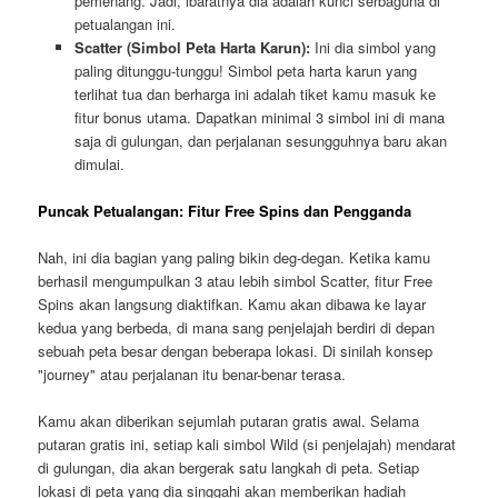
pemenang. Jadi, ibaratnya dia adalah kunci serbaguna di
petualangan ini.
Scatter (Simbol Peta Harta Karun):
Ini dia simbol yang
paling ditunggu-tunggu! Simbol peta harta karun yang
terlihat tua dan berharga ini adalah tiket kamu masuk ke
fitur bonus utama. Dapatkan minimal 3 simbol ini di mana
saja di gulungan, dan perjalanan sesungguhnya baru akan
dimulai.
Puncak Petualangan: Fitur Free Spins dan Pengganda
Nah, ini dia bagian yang paling bikin deg-degan. Ketika kamu
berhasil mengumpulkan 3 atau lebih simbol Scatter, fitur Free
Spins akan langsung diaktifkan. Kamu akan dibawa ke layar
kedua yang berbeda, di mana sang penjelajah berdiri di depan
sebuah peta besar dengan beberapa lokasi. Di sinilah konsep
"journey" atau perjalanan itu benar-benar terasa.
Kamu akan diberikan sejumlah putaran gratis awal. Selama
putaran gratis ini, setiap kali simbol Wild (si penjelajah) mendarat
di gulungan, dia akan bergerak satu langkah di peta. Setiap
lokasi di peta yang dia singgahi akan memberikan hadiah