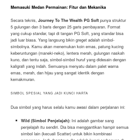
Memasuki Medan Permainan: Fitur dan Mekanika
Secara teknis,
Journey To The Wealth PG Soft
punya struktur
5 gulungan dan 3 baris dengan 25 garis pembayaran. Format
yang cukup standar, tapi di tangan PG Soft, yang standar bisa
jadi luar biasa. Yang langsung bikin greget adalah simbol-
simbolnya. Kamu akan menemukan koin emas, patung kucing
keberuntungan (maneki-neko), lentera merah, gulungan naskah
kuno, dan tentu saja, simbol-simbol huruf yang didesain dengan
kaligrafi yang indah. Semuanya menyatu dalam palet warna
emas, merah, dan hijau yang sangat identik dengan
kemakmuran.
SIMBOL SPESIAL YANG JADI KUNCI HARTA
Dua simbol yang harus selalu kamu awasi dalam perjalanan ini:
Wild (Simbol Penjelajah):
Ini adalah gambar sang
penjelajah itu sendiri. Dia bisa menggantikan hampir semua
simbol lain (kecuali Scatter) untuk bikin kombinasi