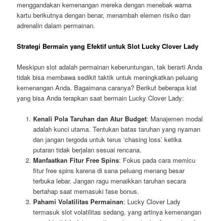
menggandakan kemenangan mereka dengan menebak warna
kartu berikutnya dengan benar, menambah elemen risiko dan
adrenalin dalam permainan.
Strategi Bermain yang Efektif untuk Slot Lucky Clover Lady
Meskipun slot adalah permainan keberuntungan, tak berarti Anda
tidak bisa membawa sedikit taktik untuk meningkatkan peluang
kemenangan Anda. Bagaimana caranya? Berikut beberapa kiat
yang bisa Anda terapkan saat bermain Lucky Clover Lady:
Kenali Pola Taruhan dan Atur Budget
: Manajemen modal
adalah kunci utama. Tentukan batas taruhan yang nyaman
dan jangan tergoda untuk terus ‘chasing loss’ ketika
putaran tidak berjalan sesuai rencana.
Manfaatkan Fitur Free Spins
: Fokus pada cara memicu
fitur free spins karena di sana peluang menang besar
terbuka lebar. Jangan ragu menaikkan taruhan secara
bertahap saat memasuki fase bonus.
Pahami Volatilitas Permainan
: Lucky Clover Lady
termasuk slot volatilitas sedang, yang artinya kemenangan