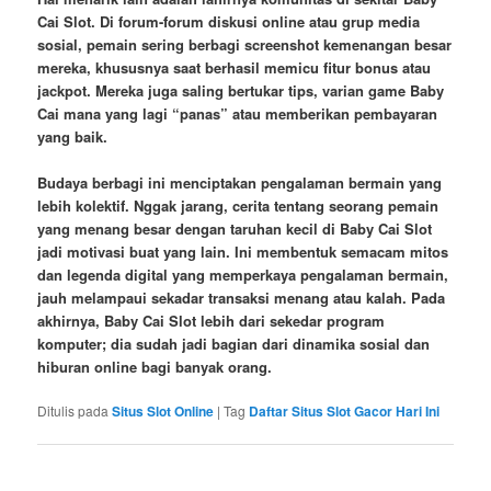
Cai Slot. Di forum-forum diskusi online atau grup media
sosial, pemain sering berbagi screenshot kemenangan besar
mereka, khususnya saat berhasil memicu fitur bonus atau
jackpot. Mereka juga saling bertukar tips, varian game Baby
Cai mana yang lagi “panas” atau memberikan pembayaran
yang baik.
Budaya berbagi ini menciptakan pengalaman bermain yang
lebih kolektif. Nggak jarang, cerita tentang seorang pemain
yang menang besar dengan taruhan kecil di Baby Cai Slot
jadi motivasi buat yang lain. Ini membentuk semacam mitos
dan legenda digital yang memperkaya pengalaman bermain,
jauh melampaui sekadar transaksi menang atau kalah. Pada
akhirnya, Baby Cai Slot lebih dari sekedar program
komputer; dia sudah jadi bagian dari dinamika sosial dan
hiburan online bagi banyak orang.
Ditulis pada
Situs Slot Online
|
Tag
Daftar Situs Slot Gacor Hari Ini