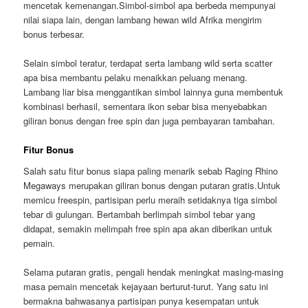
mencetak kemenangan.Simbol-simbol apa berbeda mempunyai
nilai siapa lain, dengan lambang hewan wild Afrika mengirim
bonus terbesar.
Selain simbol teratur, terdapat serta lambang wild serta scatter
apa bisa membantu pelaku menaikkan peluang menang.
Lambang liar bisa menggantikan simbol lainnya guna membentuk
kombinasi berhasil, sementara ikon sebar bisa menyebabkan
giliran bonus dengan free spin dan juga pembayaran tambahan.
Fitur Bonus
Salah satu fitur bonus siapa paling menarik sebab Raging Rhino
Megaways merupakan giliran bonus dengan putaran gratis.Untuk
memicu freespin, partisipan perlu meraih setidaknya tiga simbol
tebar di gulungan. Bertambah berlimpah simbol tebar yang
didapat, semakin melimpah free spin apa akan diberikan untuk
pemain.
Selama putaran gratis, pengali hendak meningkat masing-masing
masa pemain mencetak kejayaan berturut-turut. Yang satu ini
bermakna bahwasanya partisipan punya kesempatan untuk