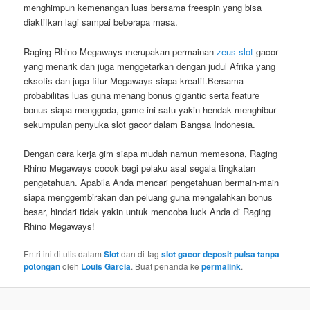
menghimpun kemenangan luas bersama freespin yang bisa
diaktifkan lagi sampai beberapa masa.
Raging Rhino Megaways merupakan permainan
zeus slot
gacor
yang menarik dan juga menggetarkan dengan judul Afrika yang
eksotis dan juga fitur Megaways siapa kreatif.Bersama
probabilitas luas guna menang bonus gigantic serta feature
bonus siapa menggoda, game ini satu yakin hendak menghibur
sekumpulan penyuka slot gacor dalam Bangsa Indonesia.
Dengan cara kerja gim siapa mudah namun memesona, Raging
Rhino Megaways cocok bagi pelaku asal segala tingkatan
pengetahuan. Apabila Anda mencari pengetahuan bermain-main
siapa menggembirakan dan peluang guna mengalahkan bonus
besar, hindari tidak yakin untuk mencoba luck Anda di Raging
Rhino Megaways!
Entri ini ditulis dalam
Slot
dan di-tag
slot gacor deposit pulsa tanpa
potongan
oleh
Louis Garcia
. Buat penanda ke
permalink
.