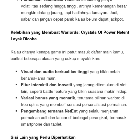
volatilitas sedang hingga tinggi, artinya kemenangan besar
mungkin datang jarang, tapi hadiahnya lumayan. Jadi,
sabar dan jangan cepat panik kalau belum dapat jackpot.
Kelebihan yang Membuat Warlords: Crystals Of Power Netent
Layak Dicoba
Kalau ditanya kenapa game ini patut masuk daftar main kamu,
berikut beberapa alasan yang cukup meyakinkan:
Visual dan audio berkualitas tinggi
yang bikin betah
berlama-lama main.
Fitur interaktif dan inovatif
yang jarang ditemukan di slot
lain, seperti battle feature yang bikin suasana makin hidup.
Variasi bonus yang menarik
, terutama pilihan warlord di
free spins yang memberi sensasi personalisasi permainan.
Pengembang ternama NetEnt
yang selalu menjamin
permainan adil dan lancar di berbagai perangkat, termasuk
smartphone dan tablet.
Sisi Lain yang Perlu Diperhatikan