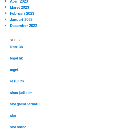
April 2023
Maret 2023
Februari 2023
Januari 2023
Desember 2022
SITES
ikan138
togel hk
togel
result hk
situs judi slot
slot gacor terbaru
slot
slot online