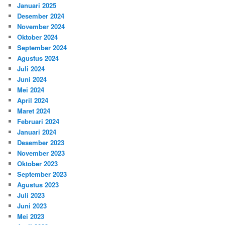
Januari 2025
Desember 2024
November 2024
Oktober 2024
September 2024
Agustus 2024
Juli 2024
Juni 2024
Mei 2024
April 2024
Maret 2024
Februari 2024
Januari 2024
Desember 2023
November 2023
Oktober 2023
September 2023
Agustus 2023
Juli 2023
Juni 2023
Mei 2023