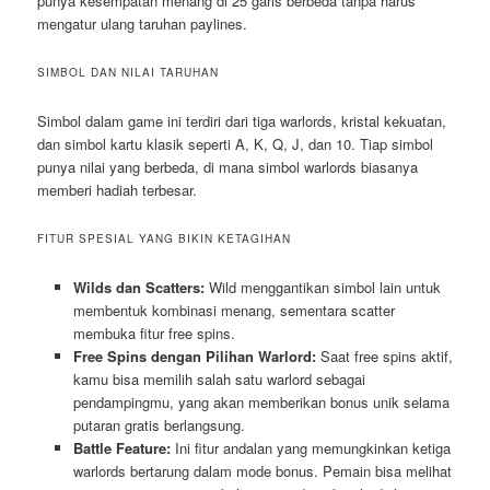
punya kesempatan menang di 25 garis berbeda tanpa harus
mengatur ulang taruhan paylines.
SIMBOL DAN NILAI TARUHAN
Simbol dalam game ini terdiri dari tiga warlords, kristal kekuatan,
dan simbol kartu klasik seperti A, K, Q, J, dan 10. Tiap simbol
punya nilai yang berbeda, di mana simbol warlords biasanya
memberi hadiah terbesar.
FITUR SPESIAL YANG BIKIN KETAGIHAN
Wilds dan Scatters:
Wild menggantikan simbol lain untuk
membentuk kombinasi menang, sementara scatter
membuka fitur free spins.
Free Spins dengan Pilihan Warlord:
Saat free spins aktif,
kamu bisa memilih salah satu warlord sebagai
pendampingmu, yang akan memberikan bonus unik selama
putaran gratis berlangsung.
Battle Feature:
Ini fitur andalan yang memungkinkan ketiga
warlords bertarung dalam mode bonus. Pemain bisa melihat