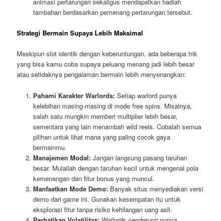
animasi pertarungan sekaligus mendapatkan hadiah
tambahan berdasarkan pemenang pertarungan tersebut.
Strategi Bermain Supaya Lebih Maksimal
Meskipun slot identik dengan keberuntungan, ada beberapa trik
yang bisa kamu coba supaya peluang menang jadi lebih besar
atau setidaknya pengalaman bermain lebih menyenangkan:
Pahami Karakter Warlords:
Setiap warlord punya
kelebihan masing-masing di mode free spins. Misalnya,
salah satu mungkin memberi multiplier lebih besar,
sementara yang lain menambah wild reels. Cobalah semua
pilihan untuk lihat mana yang paling cocok gaya
bermainmu.
Manajemen Modal:
Jangan langsung pasang taruhan
besar. Mulailah dengan taruhan kecil untuk mengenal pola
kemenangan dan fitur bonus yang muncul.
Manfaatkan Mode Demo:
Banyak situs menyediakan versi
demo dari game ini. Gunakan kesempatan itu untuk
eksplorasi fitur tanpa risiko kehilangan uang asli.
Perhatikan Volatilitas:
Warlords cenderung punya