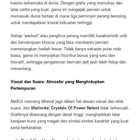
kasino terkemuka di dunia. Dengan grafis yang memukau dan
latar cerita yang kuat, game ini mengajak pemain untuk
memasuki dunia fantasi di mana tiga pemimpin perang bersaing
untuk mendapatkan kristal kekuatan tertinggi.
Setiap “warlord” atau panglima perang memiliki karakteristik unik
dan kemampuan khusus yang bisa membantu pemain
memenangkan hadiah besar. Tidak hanya sekadar putar roda
biasa, game ini menyajikan fitur-fitur bonus yang seru dan
inovatif, sehingga pengalaman bermain jadi jauh lebih hidup dan
menantang.
Visual dan Suara: Atmosfer yang Menghidupkan
Pertempuran
NetEnt memang dikenal jago dalam hal desain visual dan efek
suara, dan
Warlords: Crystals Of Power Netent
tidak terkecuali.
Grafiknya dirancang dengan detail tinggi, menghadirkan latar
kerajaan kuno yang megah dan simbol-simbol karakter yang kuat
serta berkarakter.