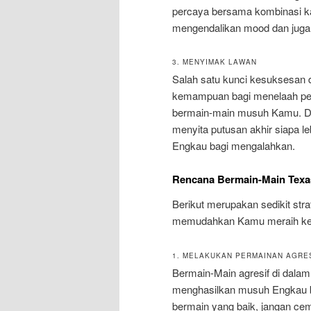
percaya bersama kombinasi k
mengendalikan mood dan juga k
3. MENYIMAK LAWAN
Salah satu kunci kesuksesan 
kemampuan bagi menelaah pes
bermain-main musuh Kamu. De
menyita putusan akhir siapa 
Engkau bagi mengalahkan.
Rencana Bermain-Main Texa
Berikut merupakan sedikit str
memudahkan Kamu meraih keb
1. MELAKUKAN PERMAINAN AGRE
Bermain-Main agresif di dala
menghasilkan musuh Engkau 
bermain yang baik, jangan cem