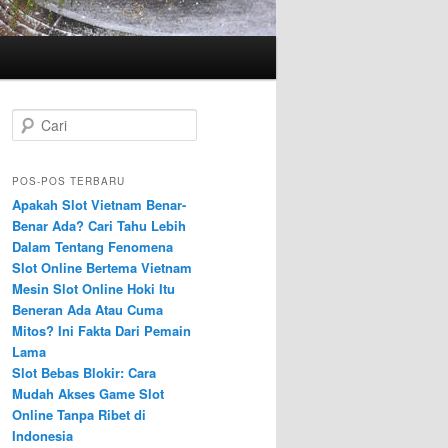
C
a
r
i
POS-POS TERBARU
Apakah Slot Vietnam Benar-
Benar Ada? Cari Tahu Lebih
Dalam Tentang Fenomena
Slot Online Bertema Vietnam
Mesin Slot Online Hoki Itu
Beneran Ada Atau Cuma
Mitos? Ini Fakta Dari Pemain
Lama
Slot Bebas Blokir: Cara
Mudah Akses Game Slot
Online Tanpa Ribet di
Indonesia