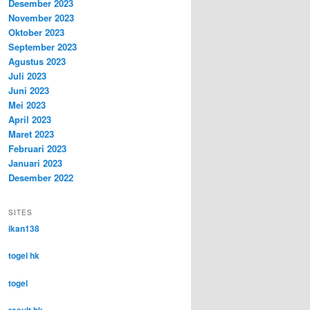
Desember 2023
November 2023
Oktober 2023
September 2023
Agustus 2023
Juli 2023
Juni 2023
Mei 2023
April 2023
Maret 2023
Februari 2023
Januari 2023
Desember 2022
SITES
ikan138
togel hk
togel