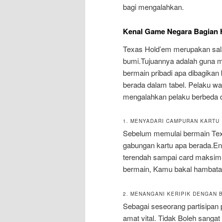
bagi mengalahkan.
Kenal Game Negara Bagian 
Texas Hold’em merupakan salah
bumi.Tujuannya adalah guna me
bermain pribadi apa dibagikan 
berada dalam tabel. Pelaku w
mengalahkan pelaku berbeda d
1. MENYADARI CAMPURAN KARTU
Sebelum memulai bermain Tex
gabungan kartu apa berada.En
terendah sampai card maksim
bermain, Kamu bakal hambatan
2. MENANGANI KERIPIK DENGAN 
Sebagai seseorang partisipan
amat vital. Tidak Boleh sanga