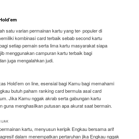
Hold’em
 satu varian permainan kartu yang ter- populer di
miliki kombinasi card terbaik sebab second kartu
bagi setiap pemain serta lima kartu masyarakat siapa
ajib menggunakan campuran kartu terbaik bagi
an juga mengalahkan judi.
as Hold’em on line, esensial bagi Kamu bagi memahami
gkau butuh paham ranking card bermula asal card
um. Jika Kamu nggak akrab serta gabungan kartu
 guna menghasilkan putusan apa akurat saat bermain.
BIJAK
 permainan kartu, menyusun keripik Engkau bersama arif
t agresif dalam menempatkan pertaruhan jika Engkau nggak