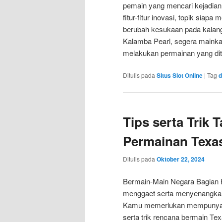
pemain yang mencari kejadia
fitur-fitur inovasi, topik siap
berubah kesukaan pada kalang
Kalamba Pearl, segera mainkan
melakukan permainan yang di
Ditulis pada
Situs Slot Online
|
Tag
d
Tips serta Trik 
Permainan Texa
Ditulis pada
Oktober 22, 2024
Bermain-Main Negara Bagian H
menggaet serta menyenangkan.
Kamu memerlukan mempunyai s
serta trik rencana bermain T