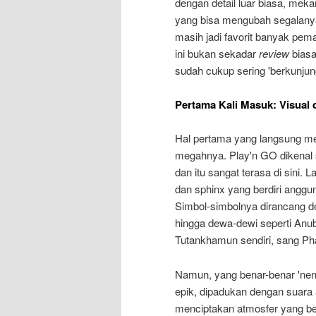
dengan detail luar biasa, me
yang bisa mengubah segalanya
masih jadi favorit banyak pemai
ini bukan sekadar
review
biasa
sudah cukup sering 'berkunjung'
Pertama Kali Masuk: Visual
Hal pertama yang langsung 
megahnya. Play'n GO dikenal s
dan itu sangat terasa di sini.
dan sphinx yang berdiri anggu
Simbol-simbolnya dirancang de
hingga dewa-dewi seperti Anubi
Tutankhamun sendiri, sang P
Namun, yang benar-benar 'nen
epik, dipadukan dengan suara
menciptakan atmosfer yang be