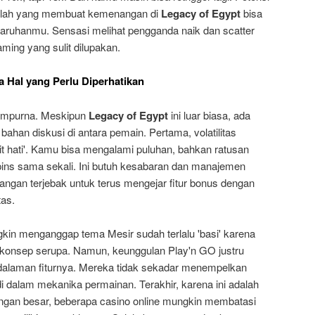
ilah yang membuat kemenangan di
Legacy of Egypt
bisa
i taruhanmu. Sensasi melihat pengganda naik dan scatter
ming yang sulit dilupakan.
a Hal yang Perlu Diperhatikan
sempurna. Meskipun
Legacy of Egypt
ini luar biasa, ada
 bahan diskusi di antara pemain. Pertama, volatilitas
kit hati'. Kamu bisa mengalami puluhan, bahkan ratusan
spins sama sekali. Ini butuh kesabaran dan manajemen
 Jangan terjebak untuk terus mengejar fitur bonus dengan
tas.
in menganggap tema Mesir sudah terlalu 'basi' karena
n konsep serupa. Namun, keunggulan Play'n GO justru
edalaman fiturnya. Mereka tidak sekadar menempelkan
i dalam mekanika permainan. Terakhir, karena ini adalah
gan besar, beberapa casino online mungkin membatasi