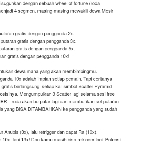
n disuguhkan dengan sebuah wheel of fortune (roda
menjadi 4 segmen, masing-masing mewakili dewa Mesir
utaran gratis dengan pengganda 2x.
putaran gratis dengan pengganda 3x.
putaran gratis dengan pengganda 5x.
ran gratis dengan pengganda 10x!
entukan dewa mana yang akan membimbingmu.
nda 10x adalah impian setiap pemain. Tapi ceritanya
gratis berlangsung, setiap kali simbol Scatter Pyramid
posisinya. Mengumpulkan 3 Scatter lagi selama sesi free
GER
—roda akan berputar lagi dan memberikan set putaran
nda yang BISA DITAMBAHKAN ke pengganda yang sudah
Anubis (3x), lalu retrigger dan dapat Ra (10x).
x, tapi 13x! Dan kamu masih bisa retrigger lagi. Potensi