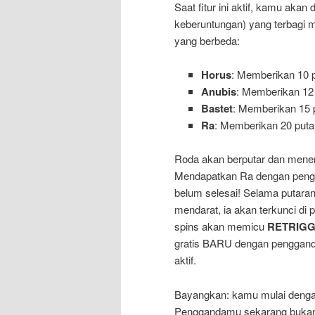
Saat fitur ini aktif, kamu aka
keberuntungan) yang terbagi 
yang berbeda:
Horus
: Memberikan 10 p
Anubis
: Memberikan 12 
Bastet
: Memberikan 15 
Ra
: Memberikan 20 puta
Roda akan berputar dan men
Mendapatkan Ra dengan pengga
belum selesai! Selama putaran 
mendarat, ia akan terkunci di 
spins akan memicu
RETRIG
gratis BARU dengan pengga
aktif.
Bayangkan: kamu mulai dengan 
Penggandamu sekarang bukan 10