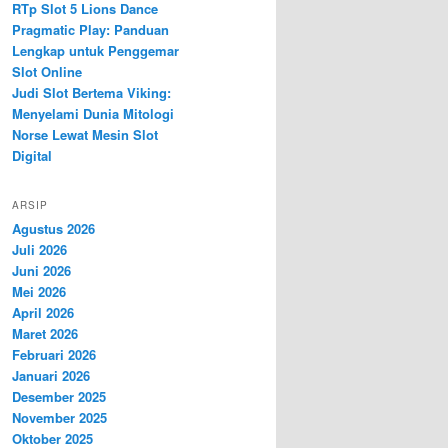
RTp Slot 5 Lions Dance
Pragmatic Play: Panduan
Lengkap untuk Penggemar
Slot Online
Judi Slot Bertema Viking:
Menyelami Dunia Mitologi
Norse Lewat Mesin Slot
Digital
ARSIP
Agustus 2026
Juli 2026
Juni 2026
Mei 2026
April 2026
Maret 2026
Februari 2026
Januari 2026
Desember 2025
November 2025
Oktober 2025