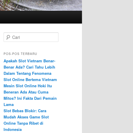
C
a
r
i
POS-POS TERBARU
Apakah Slot Vietnam Benar-
Benar Ada? Cari Tahu Lebih
Dalam Tentang Fenomena
Slot Online Bertema Vietnam
Mesin Slot Online Hoki Itu
Beneran Ada Atau Cuma
Mitos? Ini Fakta Dari Pemain
Lama
Slot Bebas Blokir: Cara
Mudah Akses Game Slot
Online Tanpa Ribet di
Indonesia