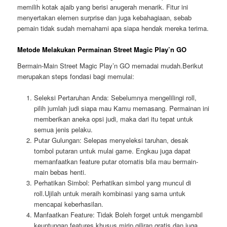
memilih kotak ajaib yang berisi anugerah menarik. Fitur ini
menyertakan elemen surprise dan juga kebahagiaan, sebab
pemain tidak sudah memahami apa siapa hendak mereka terima.
Metode Melakukan Permainan Street Magic Play’n GO
Bermain-Main Street Magic Play’n GO memadai mudah.Berikut
merupakan steps fondasi bagi memulai:
Seleksi Pertaruhan Anda: Sebelumnya mengelilingi roll,
pilih jumlah judi siapa mau Kamu memasang. Permainan ini
memberikan aneka opsi judi, maka dari itu tepat untuk
semua jenis pelaku.
Putar Gulungan: Selepas menyeleksi taruhan, desak
tombol putaran untuk mulai game. Engkau juga dapat
memanfaatkan feature putar otomatis bila mau bermain-
main bebas henti.
Perhatikan Simbol: Perhatikan simbol yang muncul di
roll.Ujilah untuk meraih kombinasi yang sama untuk
mencapai keberhasilan.
Manfaatkan Feature: Tidak Boleh forget untuk mengambil
keuntungan features khusus mirip giliran gratis dan juga