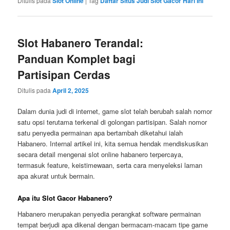
Ditulis pada
Slot Online
|
Tag
Daftar Situs Judi Slot Gacor Hari Ini
Slot Habanero Terandal:
Panduan Komplet bagi
Partisipan Cerdas
Ditulis pada
April 2, 2025
Dalam dunia judi di internet, game slot telah berubah salah nomor
satu opsi terutama terkenal di golongan partisipan. Salah nomor
satu penyedia permainan apa bertambah diketahui ialah
Habanero. Internal artikel ini, kita semua hendak mendiskusikan
secara detail mengenai slot online habanero terpercaya,
termasuk feature, keistimewaan, serta cara menyeleksi laman
apa akurat untuk bermain.
Apa itu Slot Gacor Habanero?
Habanero merupakan penyedia perangkat software permainan
tempat berjudi apa dikenal dengan bermacam-macam tipe game