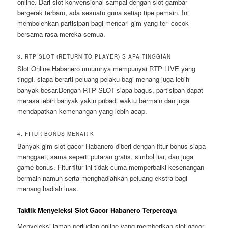
online. Dari slot konvensional sampai dengan slot gambar
bergerak terbaru, ada sesuatu guna setiap tipe pemain. Ini
membolehkan partisipan bagi mencari gim yang ter- cocok
bersama rasa mereka semua.
3. RTP SLOT (RETURN TO PLAYER) SIAPA TINGGIAN
Slot Online Habanero umumnya mempunyai RTP LIVE yang
tinggi, siapa berarti peluang pelaku bagi menang juga lebih
banyak besar.Dengan RTP SLOT siapa bagus, partisipan dapat
merasa lebih banyak yakin pribadi waktu bermain dan juga
mendapatkan kemenangan yang lebih acap.
4. FITUR BONUS MENARIK
Banyak gim slot gacor Habanero diberi dengan fitur bonus siapa
menggaet, sama seperti putaran gratis, simbol liar, dan juga
game bonus. Fitur-fitur ini tidak cuma memperbaiki kesenangan
bermain namun serta menghadiahkan peluang ekstra bagi
menang hadiah luas.
Taktik Menyeleksi Slot Gacor Habanero Terpercaya
Menyeleksi laman perjudian online yang memberikan slot gacor