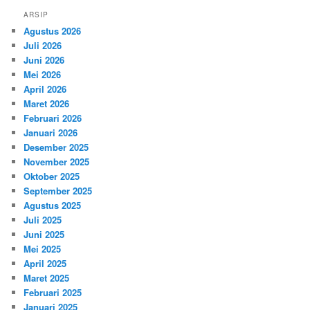
ARSIP
Agustus 2026
Juli 2026
Juni 2026
Mei 2026
April 2026
Maret 2026
Februari 2026
Januari 2026
Desember 2025
November 2025
Oktober 2025
September 2025
Agustus 2025
Juli 2025
Juni 2025
Mei 2025
April 2025
Maret 2025
Februari 2025
Januari 2025