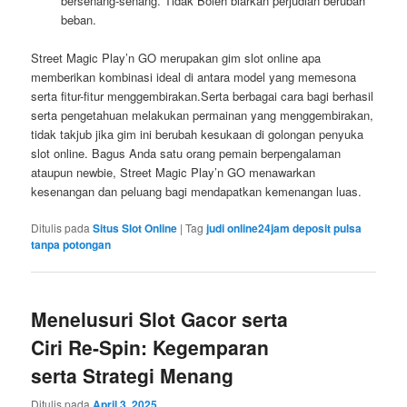
bersenang-senang. Tidak Boleh biarkan perjudian berubah
beban.
Street Magic Play’n GO merupakan gim slot online apa
memberikan kombinasi ideal di antara model yang memesona
serta fitur-fitur menggembirakan.Serta berbagai cara bagi berhasil
serta pengetahuan melakukan permainan yang menggembirakan,
tidak takjub jika gim ini berubah kesukaan di golongan penyuka
slot online. Bagus Anda satu orang pemain berpengalaman
ataupun newbie, Street Magic Play’n GO menawarkan
kesenangan dan peluang bagi mendapatkan kemenangan luas.
Ditulis pada
Situs Slot Online
|
Tag
judi online24jam deposit pulsa
tanpa potongan
Menelusuri Slot Gacor serta
Ciri Re-Spin: Kegemparan
serta Strategi Menang
Ditulis pada
April 3, 2025