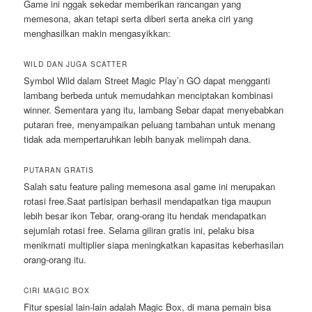
Game ini nggak sekedar memberikan rancangan yang
memesona, akan tetapi serta diberi serta aneka ciri yang
menghasilkan makin mengasyikkan:
WILD DAN JUGA SCATTER
Symbol Wild dalam Street Magic Play’n GO dapat mengganti
lambang berbeda untuk memudahkan menciptakan kombinasi
winner. Sementara yang itu, lambang Sebar dapat menyebabkan
putaran free, menyampaikan peluang tambahan untuk menang
tidak ada mempertaruhkan lebih banyak melimpah dana.
PUTARAN GRATIS
Salah satu feature paling memesona asal game ini merupakan
rotasi free.Saat partisipan berhasil mendapatkan tiga maupun
lebih besar ikon Tebar, orang-orang itu hendak mendapatkan
sejumlah rotasi free. Selama giliran gratis ini, pelaku bisa
menikmati multiplier siapa meningkatkan kapasitas keberhasilan
orang-orang itu.
CIRI MAGIC BOX
Fitur spesial lain-lain adalah Magic Box, di mana pemain bisa