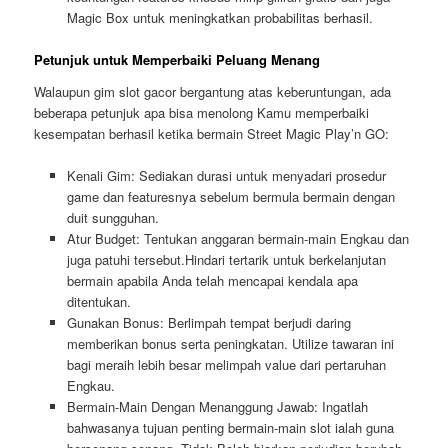
Magic Box untuk meningkatkan probabilitas berhasil.
Petunjuk untuk Memperbaiki Peluang Menang
Walaupun gim slot gacor bergantung atas keberuntungan, ada
beberapa petunjuk apa bisa menolong Kamu memperbaiki
kesempatan berhasil ketika bermain Street Magic Play’n GO:
Kenali Gim: Sediakan durasi untuk menyadari prosedur
game dan featuresnya sebelum bermula bermain dengan
duit sungguhan.
Atur Budget: Tentukan anggaran bermain-main Engkau dan
juga patuhi tersebut.Hindari tertarik untuk berkelanjutan
bermain apabila Anda telah mencapai kendala apa
ditentukan.
Gunakan Bonus: Berlimpah tempat berjudi daring
memberikan bonus serta peningkatan. Utilize tawaran ini
bagi meraih lebih besar melimpah value dari pertaruhan
Engkau.
Bermain-Main Dengan Menanggung Jawab: Ingatlah
bahwasanya tujuan penting bermain-main slot ialah guna