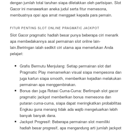
dengan jumlah total taruhan siapa diletakkan oleh partisipan. Slot
Gacor ini menawarkan aneka judul serta fitur memesona,
membuatnya opsi apa amat menggaet kepada para pemain.
FITUR PENTING SLOT ONLINE PRAGMATIC JACKPOT
Slot Gacor pragmatic hadiah besar punya beberapa ciri menarik
apa membedakannya asal permainan slot online lain-
lain.Beriringan ialah sedikit ciri utama apa memerlukan Anda
pelajari:
Grafis Bermutu Menjulang: Setiap permainan slot dari
Pragmatic Play memamerkan visual siapa mempesona dan
juga kartun siapa smooth, memberikan kejadian melakukan
permainan apa menggembirakan.
Bonus dan juga Rotasi Cuma-Cuma: Berlimpah slot gacor
pragmatic jackpot memberikan bonus memesona dan
putaran cuma-cuma, siapa dapat meningkatkan probabilitas
Engkau guna menang tidak ada wajib mengeluarkan lebih
banyak banyak dana.
Jackpot Progresif: Beberapa permainan slot memiliki
hadiah besar progresif, apa mengandung arti jumlah jackpot