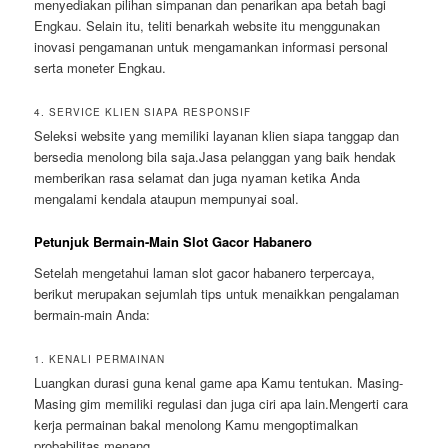
menyediakan pilihan simpanan dan penarikan apa betah bagi
Engkau. Selain itu, teliti benarkah website itu menggunakan
inovasi pengamanan untuk mengamankan informasi personal
serta moneter Engkau.
4. SERVICE KLIEN SIAPA RESPONSIF
Seleksi website yang memiliki layanan klien siapa tanggap dan
bersedia menolong bila saja.Jasa pelanggan yang baik hendak
memberikan rasa selamat dan juga nyaman ketika Anda
mengalami kendala ataupun mempunyai soal.
Petunjuk Bermain-Main Slot Gacor Habanero
Setelah mengetahui laman slot gacor habanero terpercaya,
berikut merupakan sejumlah tips untuk menaikkan pengalaman
bermain-main Anda:
1. KENALI PERMAINAN
Luangkan durasi guna kenal game apa Kamu tentukan. Masing-
Masing gim memiliki regulasi dan juga ciri apa lain.Mengerti cara
kerja permainan bakal menolong Kamu mengoptimalkan
probabilitas menang.