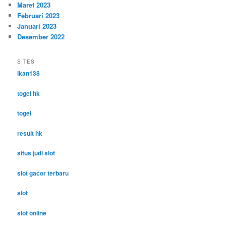
Maret 2023
Februari 2023
Januari 2023
Desember 2022
SITES
ikan138
togel hk
togel
result hk
situs judi slot
slot gacor terbaru
slot
slot online