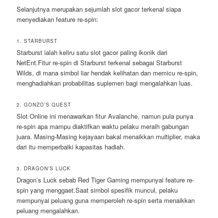
Selanjutnya merupakan sejumlah slot gacor terkenal siapa
menyediakan feature re-spin:
1. STARBURST
Starburst ialah keliru satu slot gacor paling ikonik dari
NetEnt.Fitur re-spin di Starburst terkenal sebagai Starburst
Wilds, di mana simbol liar hendak kelihatan dan memicu re-spin,
menghadiahkan probabilitas suplemen bagi mengalahkan luas.
2. GONZO’S QUEST
Slot Online ini menawarkan fitur Avalanche, namun pula punya
re-spin apa mampu diaktifkan waktu pelaku meraih gabungan
juara. Masing-Masing kejayaan bakal menaikkan multiplier, maka
dari itu memperbaiki kapasitas hadiah.
3. DRAGON’S LUCK
Dragon’s Luck sebab Red Tiger Gaming mempunyai feature re-
spin yang menggaet.Saat simbol spesifik muncul, pelaku
mempunyai peluang guna memperoleh re-spin serta menaikkan
peluang mengalahkan.