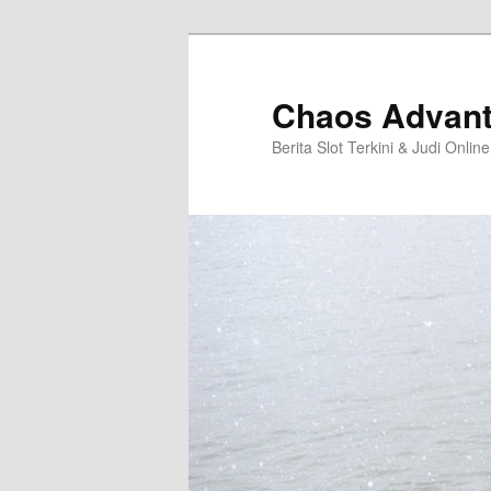
Langsung
Langsung
ke
ke
konten
konten
Chaos Advan
utama
sekunder
Berita Slot Terkini & Judi Online