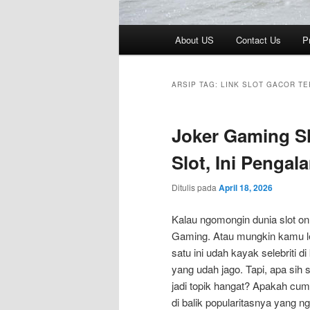
Menu
About US
Contact Us
P
utama
ARSIP TAG:
LINK SLOT GACOR T
Joker Gaming Sl
Slot, Ini Penga
Ditulis pada
April 18, 2026
Kalau ngomongin dunia slot onl
Gaming. Atau mungkin kamu le
satu ini udah kayak selebriti
yang udah jago. Tapi, apa sih
jadi topik hangat? Apakah cum
di balik popularitasnya yang n