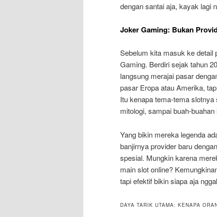
dengan santai aja, kayak lagi 
Joker Gaming: Bukan Provid
Sebelum kita masuk ke detail p
Gaming. Berdiri sejak tahun 20
langsung merajai pasar deng
pasar Eropa atau Amerika, tap
Itu kenapa tema-tema slotnya 
mitologi, sampai buah-buahan 
Yang bikin mereka legenda ad
banjirnya provider baru denga
spesial. Mungkin karena merek
main slot online? Kemungkinan
tapi efektif bikin siapa aja ngg
DAYA TARIK UTAMA: KENAPA ORA