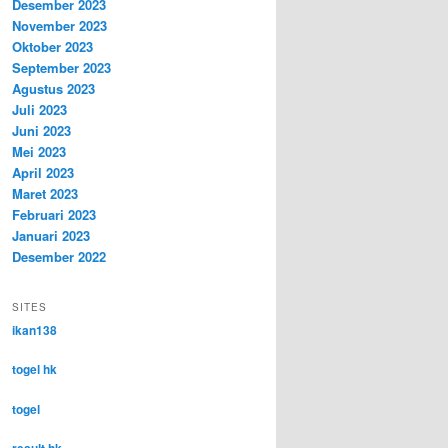
Desember 2023
November 2023
Oktober 2023
September 2023
Agustus 2023
Juli 2023
Juni 2023
Mei 2023
April 2023
Maret 2023
Februari 2023
Januari 2023
Desember 2022
SITES
ikan138
togel hk
togel