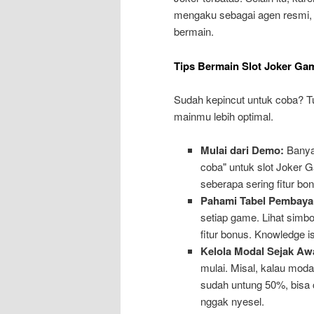
mengaku sebagai agen resmi, j
bermain.
Tips Bermain Slot Joker Gam
Sudah kepincut untuk coba? Tu
mainmu lebih optimal.
Mulai dari Demo:
Banyak
coba" untuk slot Joker G
seberapa sering fitur bo
Pahami Tabel Pembaya
setiap game. Lihat simb
fitur bonus. Knowledge is
Kelola Modal Sejak Awa
mulai. Misal, kalau moda
sudah untung 50%, bisa co
nggak nyesel.