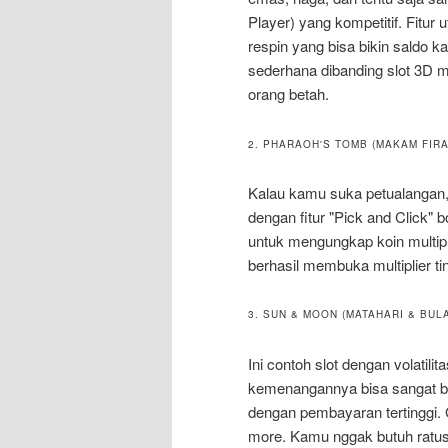
Player) yang kompetitif. Fitur
respin yang bisa bikin saldo k
sederhana dibanding slot 3D m
orang betah.
2. PHARAOH'S TOMB (MAKAM FIR
Kalau kamu suka petualangan,
dengan fitur "Pick and Click" b
untuk mengungkap koin multipli
berhasil membuka multiplier tin
3. SUN & MOON (MATAHARI & BUL
Ini contoh slot dengan volatilit
kemenangannya bisa sangat be
dengan pembayaran tertinggi. 
more. Kamu nggak butuh ratu