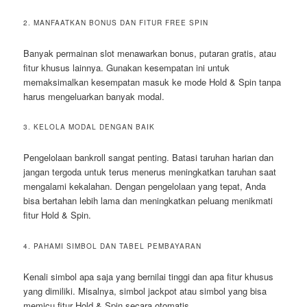
2. MANFAATKAN BONUS DAN FITUR FREE SPIN
Banyak permainan slot menawarkan bonus, putaran gratis, atau
fitur khusus lainnya. Gunakan kesempatan ini untuk
memaksimalkan kesempatan masuk ke mode Hold & Spin tanpa
harus mengeluarkan banyak modal.
3. KELOLA MODAL DENGAN BAIK
Pengelolaan bankroll sangat penting. Batasi taruhan harian dan
jangan tergoda untuk terus menerus meningkatkan taruhan saat
mengalami kekalahan. Dengan pengelolaan yang tepat, Anda
bisa bertahan lebih lama dan meningkatkan peluang menikmati
fitur Hold & Spin.
4. PAHAMI SIMBOL DAN TABEL PEMBAYARAN
Kenali simbol apa saja yang bernilai tinggi dan apa fitur khusus
yang dimiliki. Misalnya, simbol jackpot atau simbol yang bisa
memicu fitur Hold & Spin secara otomatis.