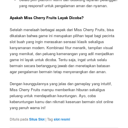
yang responsif untuk pengalaman aman dan nyaman.
Apakah Miss Cherry Fruits Layak Dicoba?
Setelah menelaah berbagai aspek dari Miss Cherry Fruits, bisa
dikatakan bahwa game ini merupakan pilihan tepat bagi pecinta
slot buah yang ingin merasakan sensasi klasik sekaligus
kenyamanan modern. Kombinasi fitur menarik, tampilan visual
yang memikat, dan peluang kemenangan yang adil menjadikan
game ini layak untuk dicoba. Tentu saja, ingat untuk selalu
bermain secara bertanggung jawab dan menetapkan batasan
agar pengalaman bermain tetap menyenangkan dan aman.
Dengan keunggulannya yang jelas dan gameplay yang intuitif,
Miss Cherry Fruits mampu memberikan hiburan sekaligus
peluang untuk mendapatkan keuntungan. Ayo, coba
keberuntungan kamu dan nikmati keseruan bermain slot online
yang penuh warna ini!
Ditulis pada
Situs Slot
|
Tag
slot resmi