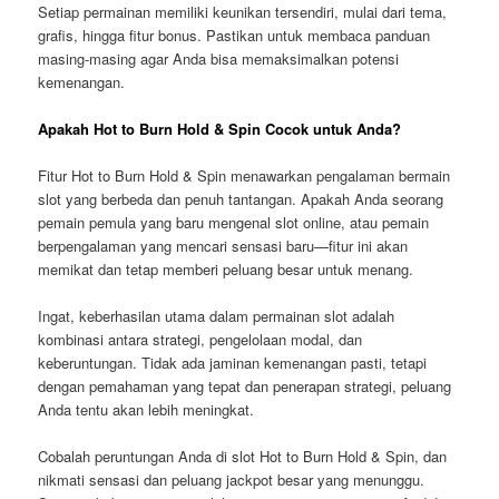
Setiap permainan memiliki keunikan tersendiri, mulai dari tema,
grafis, hingga fitur bonus. Pastikan untuk membaca panduan
masing-masing agar Anda bisa memaksimalkan potensi
kemenangan.
Apakah Hot to Burn Hold & Spin Cocok untuk Anda?
Fitur Hot to Burn Hold & Spin menawarkan pengalaman bermain
slot yang berbeda dan penuh tantangan. Apakah Anda seorang
pemain pemula yang baru mengenal slot online, atau pemain
berpengalaman yang mencari sensasi baru—fitur ini akan
memikat dan tetap memberi peluang besar untuk menang.
Ingat, keberhasilan utama dalam permainan slot adalah
kombinasi antara strategi, pengelolaan modal, dan
keberuntungan. Tidak ada jaminan kemenangan pasti, tetapi
dengan pemahaman yang tepat dan penerapan strategi, peluang
Anda tentu akan lebih meningkat.
Cobalah peruntungan Anda di slot Hot to Burn Hold & Spin, dan
nikmati sensasi dan peluang jackpot besar yang menunggu.