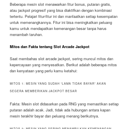
Beberapa mesin slot menawarkan fitur bonus, putaran gratis,
atau jackpot progresif yang bisa diaktifkan dengan kombinasi
tertentu. Pelajari fitur-fitur ini dan manfaatkan setiap kesempatan
untuk memenangkannya. Fitur ini bisa meningkatkan peluang
kamu untuk mendapatkan kemenangan besar tanpa harus
menambah taruhan.
Mitos dan Fakta tentang Slot Arcade Jackpot
Saat membahas slot arcade jackpot, sering muncul mitos dan
kepercayaan yang menyesatkan. Berikut adalah beberapa mitos
dan kenyataan yang perlu kamu ketahui:
MITOS 1: MESIN YANG SUDAH “LAMA TIDAK BAYAR” AKAN
SEGERA MEMBERIKAN JACKPOT BESAR
Fakta: Mesin slot didasarkan pada RNG yang memastikan setiap
putaran adalah acak. Jadi, tidak ada hubungan antara kapan
mesin terakhir bayar dan peluang menang berikutnya.
MITOS 2: MESIN YANG SERING MENAMPILKAN KEMENANGAN