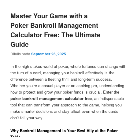
Master Your Game with a
Poker Bankroll Management
Calculator Free: The Ultimate
Guide
Ditulis pada
September 26, 2025
In the high-stakes world of poker, where fortunes can change with
the turn of a card, managing your bankroll effectively is the
difference between a fleeting thrill and long-term success.
Whether you’re a casual player or an aspiring pro, understanding
how to protect and grow your poker funds is crucial. Enter the
poker bankroll management calculator free
, an indispensable
tool that can transform your approach to the game, helping you
make smarter decisions and stay afloat even when the cards
don’t fall your way.
Why Bankroll Management Is Your Best Ally at the Poker
Table