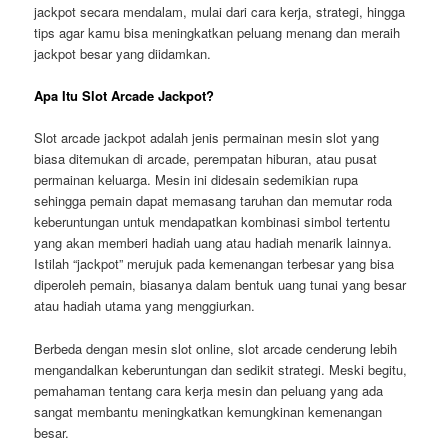
jackpot secara mendalam, mulai dari cara kerja, strategi, hingga
tips agar kamu bisa meningkatkan peluang menang dan meraih
jackpot besar yang diidamkan.
Apa Itu Slot Arcade Jackpot?
Slot arcade jackpot adalah jenis permainan mesin slot yang
biasa ditemukan di arcade, perempatan hiburan, atau pusat
permainan keluarga. Mesin ini didesain sedemikian rupa
sehingga pemain dapat memasang taruhan dan memutar roda
keberuntungan untuk mendapatkan kombinasi simbol tertentu
yang akan memberi hadiah uang atau hadiah menarik lainnya.
Istilah “jackpot” merujuk pada kemenangan terbesar yang bisa
diperoleh pemain, biasanya dalam bentuk uang tunai yang besar
atau hadiah utama yang menggiurkan.
Berbeda dengan mesin slot online, slot arcade cenderung lebih
mengandalkan keberuntungan dan sedikit strategi. Meski begitu,
pemahaman tentang cara kerja mesin dan peluang yang ada
sangat membantu meningkatkan kemungkinan kemenangan
besar.