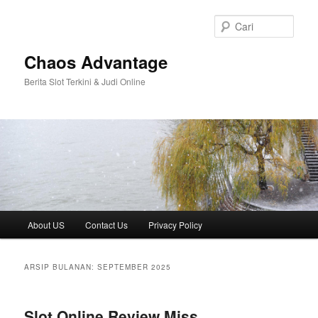
Langsung
Langsung
ke
ke
Cari
konten
konten
utama
sekunder
Chaos Advantage
Berita Slot Terkini & Judi Online
Menu
About US
Contact Us
Privacy Policy
utama
ARSIP BULANAN:
SEPTEMBER 2025
Slot Online Review Miss