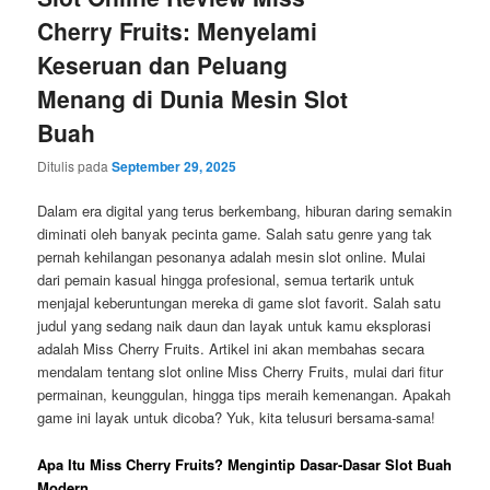
Cherry Fruits: Menyelami
Keseruan dan Peluang
Menang di Dunia Mesin Slot
Buah
Ditulis pada
September 29, 2025
Dalam era digital yang terus berkembang, hiburan daring semakin
diminati oleh banyak pecinta game. Salah satu genre yang tak
pernah kehilangan pesonanya adalah mesin slot online. Mulai
dari pemain kasual hingga profesional, semua tertarik untuk
menjajal keberuntungan mereka di game slot favorit. Salah satu
judul yang sedang naik daun dan layak untuk kamu eksplorasi
adalah Miss Cherry Fruits. Artikel ini akan membahas secara
mendalam tentang slot online Miss Cherry Fruits, mulai dari fitur
permainan, keunggulan, hingga tips meraih kemenangan. Apakah
game ini layak untuk dicoba? Yuk, kita telusuri bersama-sama!
Apa Itu Miss Cherry Fruits? Mengintip Dasar-Dasar Slot Buah
Modern