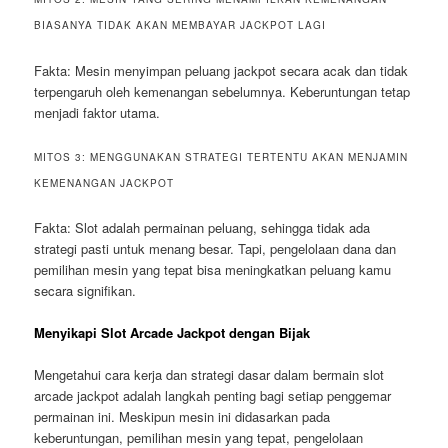
BIASANYA TIDAK AKAN MEMBAYAR JACKPOT LAGI
Fakta: Mesin menyimpan peluang jackpot secara acak dan tidak
terpengaruh oleh kemenangan sebelumnya. Keberuntungan tetap
menjadi faktor utama.
MITOS 3: MENGGUNAKAN STRATEGI TERTENTU AKAN MENJAMIN
KEMENANGAN JACKPOT
Fakta: Slot adalah permainan peluang, sehingga tidak ada
strategi pasti untuk menang besar. Tapi, pengelolaan dana dan
pemilihan mesin yang tepat bisa meningkatkan peluang kamu
secara signifikan.
Menyikapi Slot Arcade Jackpot dengan Bijak
Mengetahui cara kerja dan strategi dasar dalam bermain slot
arcade jackpot adalah langkah penting bagi setiap penggemar
permainan ini. Meskipun mesin ini didasarkan pada
keberuntungan, pemilihan mesin yang tepat, pengelolaan