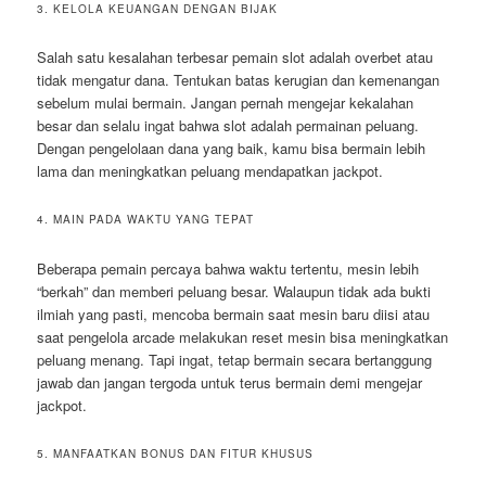
3. KELOLA KEUANGAN DENGAN BIJAK
Salah satu kesalahan terbesar pemain slot adalah overbet atau
tidak mengatur dana. Tentukan batas kerugian dan kemenangan
sebelum mulai bermain. Jangan pernah mengejar kekalahan
besar dan selalu ingat bahwa slot adalah permainan peluang.
Dengan pengelolaan dana yang baik, kamu bisa bermain lebih
lama dan meningkatkan peluang mendapatkan jackpot.
4. MAIN PADA WAKTU YANG TEPAT
Beberapa pemain percaya bahwa waktu tertentu, mesin lebih
“berkah” dan memberi peluang besar. Walaupun tidak ada bukti
ilmiah yang pasti, mencoba bermain saat mesin baru diisi atau
saat pengelola arcade melakukan reset mesin bisa meningkatkan
peluang menang. Tapi ingat, tetap bermain secara bertanggung
jawab dan jangan tergoda untuk terus bermain demi mengejar
jackpot.
5. MANFAATKAN BONUS DAN FITUR KHUSUS