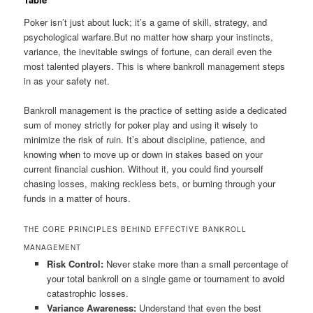
Poker isn’t just about luck; it’s a game of skill, strategy, and
psychological warfare.But no matter how sharp your instincts,
variance, the inevitable swings of fortune, can derail even the
most talented players. This is where bankroll management steps
in as your safety net.
Bankroll management is the practice of setting aside a dedicated
sum of money strictly for poker play and using it wisely to
minimize the risk of ruin. It’s about discipline, patience, and
knowing when to move up or down in stakes based on your
current financial cushion. Without it, you could find yourself
chasing losses, making reckless bets, or burning through your
funds in a matter of hours.
THE CORE PRINCIPLES BEHIND EFFECTIVE BANKROLL
MANAGEMENT
Risk Control:
Never stake more than a small percentage of
your total bankroll on a single game or tournament to avoid
catastrophic losses.
Variance Awareness:
Understand that even the best