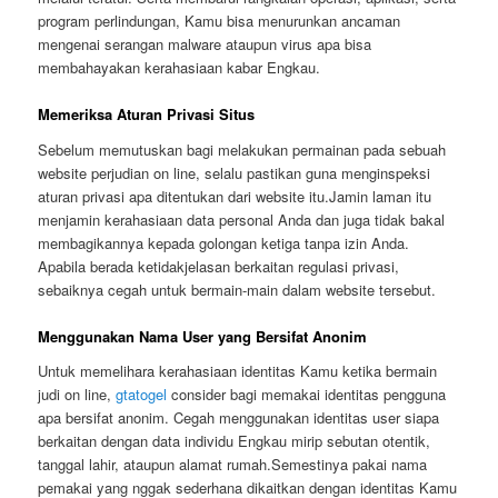
program perlindungan, Kamu bisa menurunkan ancaman
mengenai serangan malware ataupun virus apa bisa
membahayakan kerahasiaan kabar Engkau.
Memeriksa Aturan Privasi Situs
Sebelum memutuskan bagi melakukan permainan pada sebuah
website perjudian on line, selalu pastikan guna menginspeksi
aturan privasi apa ditentukan dari website itu.Jamin laman itu
menjamin kerahasiaan data personal Anda dan juga tidak bakal
membagikannya kepada golongan ketiga tanpa izin Anda.
Apabila berada ketidakjelasan berkaitan regulasi privasi,
sebaiknya cegah untuk bermain-main dalam website tersebut.
Menggunakan Nama User yang Bersifat Anonim
Untuk memelihara kerahasiaan identitas Kamu ketika bermain
judi on line,
gtatogel
consider bagi memakai identitas pengguna
apa bersifat anonim. Cegah menggunakan identitas user siapa
berkaitan dengan data individu Engkau mirip sebutan otentik,
tanggal lahir, ataupun alamat rumah.Semestinya pakai nama
pemakai yang nggak sederhana dikaitkan dengan identitas Kamu