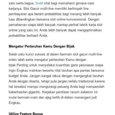
satu serta bagus,
fin4d
vital bagi memahami gimana cara
kerjanya. Slot Gacor multi-line memiliki berlimpah line
pembayaran apa berarti probabilitas bagi menang lebih banyak
luas dibandingkan bersama slot online konvensional. Dengan
pemahaman siapa lebih banyak mantap perihal taktik kerja slot
online yang satu ini, Anda lebih banyak dapat mengoptimalkan
probabilitas berhasil Anda.
Mengatur Pertaruhan Kamu Dengan Bijak
Salah satu kunci sukses di dalam bermain slot gacor multi-line
onlen ialah serta mengatur pertaruhan Kamu dengan
bijak.Penting untuk menyeleksi kuantitas garis pelunasan siapa
ingin Engkau mainkan beserta nilai taruhan apa pantas bersama
budget Anda. Jangan sangat rakus dengan mengangkat taruhan
Anda dengan drastis, tetapi pula jangan terlalu tradisional karena
hal tersebut mampu mengurangi peluang Anda bagi memperoleh
keberhasilan gigantic. Kerjakan penilaian ranum sebelum ini
mulai bermain-main dan ajeg tertib di dalam menangani judi
Engkau.
Utilize Feature Bonus