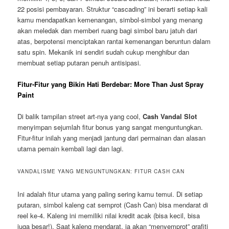
22 posisi pembayaran. Struktur “cascading” ini berarti setiap kali
kamu mendapatkan kemenangan, simbol-simbol yang menang
akan meledak dan memberi ruang bagi simbol baru jatuh dari
atas, berpotensi menciptakan rantai kemenangan beruntun dalam
satu spin. Mekanik ini sendiri sudah cukup menghibur dan
membuat setiap putaran penuh antisipasi.
Fitur-Fitur yang Bikin Hati Berdebar: More Than Just Spray
Paint
Di balik tampilan street art-nya yang cool,
Cash Vandal Slot
menyimpan sejumlah fitur bonus yang sangat menguntungkan.
Fitur-fitur inilah yang menjadi jantung dari permainan dan alasan
utama pemain kembali lagi dan lagi.
VANDALISME YANG MENGUNTUNGKAN: FITUR CASH CAN
Ini adalah fitur utama yang paling sering kamu temui. Di setiap
putaran, simbol kaleng cat semprot (Cash Can) bisa mendarat di
reel ke-4. Kaleng ini memiliki nilai kredit acak (bisa kecil, bisa
juga besar!). Saat kaleng mendarat, ia akan “menyemprot” grafiti