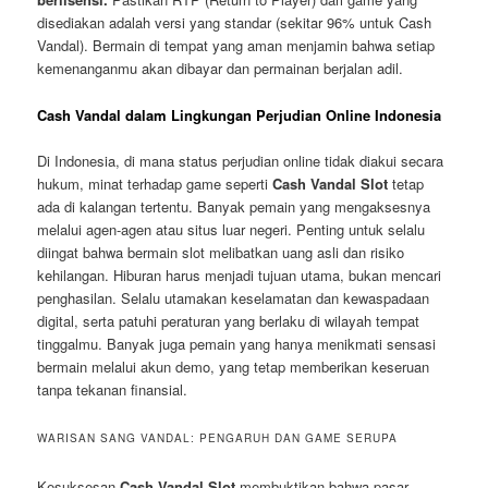
disediakan adalah versi yang standar (sekitar 96% untuk Cash
Vandal). Bermain di tempat yang aman menjamin bahwa setiap
kemenanganmu akan dibayar dan permainan berjalan adil.
Cash Vandal dalam Lingkungan Perjudian Online Indonesia
Di Indonesia, di mana status perjudian online tidak diakui secara
hukum, minat terhadap game seperti
Cash Vandal Slot
tetap
ada di kalangan tertentu. Banyak pemain yang mengaksesnya
melalui agen-agen atau situs luar negeri. Penting untuk selalu
diingat bahwa bermain slot melibatkan uang asli dan risiko
kehilangan. Hiburan harus menjadi tujuan utama, bukan mencari
penghasilan. Selalu utamakan keselamatan dan kewaspadaan
digital, serta patuhi peraturan yang berlaku di wilayah tempat
tinggalmu. Banyak juga pemain yang hanya menikmati sensasi
bermain melalui akun demo, yang tetap memberikan keseruan
tanpa tekanan finansial.
WARISAN SANG VANDAL: PENGARUH DAN GAME SERUPA
Kesuksesan
Cash Vandal Slot
membuktikan bahwa pasar