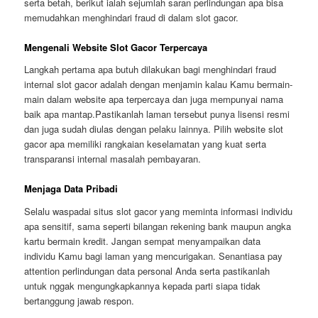
serta betah, berikut ialah sejumlah saran perlindungan apa bisa
memudahkan menghindari fraud di dalam slot gacor.
Mengenali Website Slot Gacor Terpercaya
Langkah pertama apa butuh dilakukan bagi menghindari fraud
internal slot gacor adalah dengan menjamin kalau Kamu bermain-
main dalam website apa terpercaya dan juga mempunyai nama
baik apa mantap.Pastikanlah laman tersebut punya lisensi resmi
dan juga sudah diulas dengan pelaku lainnya. Pilih website slot
gacor apa memiliki rangkaian keselamatan yang kuat serta
transparansi internal masalah pembayaran.
Menjaga Data Pribadi
Selalu waspadai situs slot gacor yang meminta informasi individu
apa sensitif, sama seperti bilangan rekening bank maupun angka
kartu bermain kredit. Jangan sempat menyampaikan data
individu Kamu bagi laman yang mencurigakan. Senantiasa pay
attention perlindungan data personal Anda serta pastikanlah
untuk nggak mengungkapkannya kepada parti siapa tidak
bertanggung jawab respon.