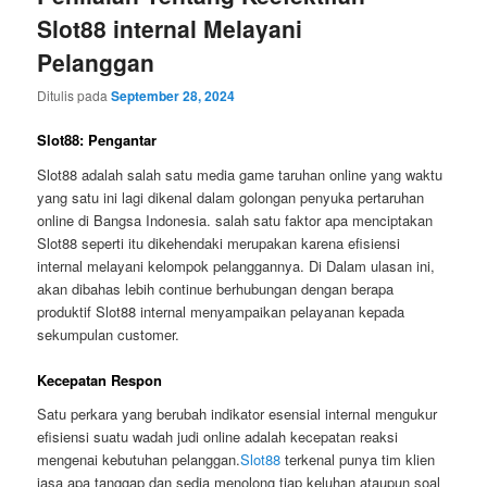
Slot88 internal Melayani
Pelanggan
Ditulis pada
September 28, 2024
Slot88: Pengantar
Slot88 adalah salah satu media game taruhan online yang waktu
yang satu ini lagi dikenal dalam golongan penyuka pertaruhan
online di Bangsa Indonesia. salah satu faktor apa menciptakan
Slot88 seperti itu dikehendaki merupakan karena efisiensi
internal melayani kelompok pelanggannya. Di Dalam ulasan ini,
akan dibahas lebih continue berhubungan dengan berapa
produktif Slot88 internal menyampaikan pelayanan kepada
sekumpulan customer.
Kecepatan Respon
Satu perkara yang berubah indikator esensial internal mengukur
efisiensi suatu wadah judi online adalah kecepatan reaksi
mengenai kebutuhan pelanggan.
Slot88
terkenal punya tim klien
jasa apa tanggap dan sedia menolong tiap keluhan ataupun soal