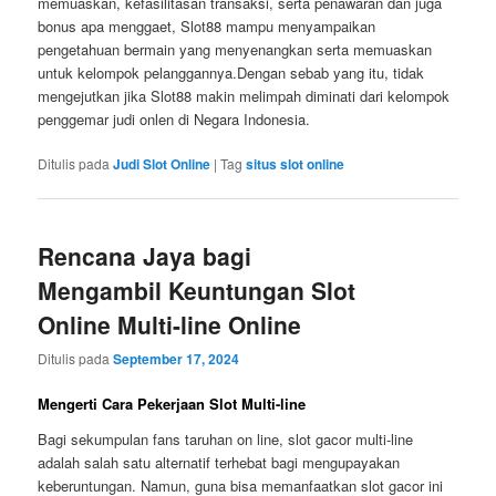
memuaskan, kefasilitasan transaksi, serta penawaran dan juga
bonus apa menggaet, Slot88 mampu menyampaikan
pengetahuan bermain yang menyenangkan serta memuaskan
untuk kelompok pelanggannya.Dengan sebab yang itu, tidak
mengejutkan jika Slot88 makin melimpah diminati dari kelompok
penggemar judi onlen di Negara Indonesia.
Ditulis pada
Judi Slot Online
|
Tag
situs slot online
Rencana Jaya bagi
Mengambil Keuntungan Slot
Online Multi-line Online
Ditulis pada
September 17, 2024
Mengerti Cara Pekerjaan Slot Multi-line
Bagi sekumpulan fans taruhan on line, slot gacor multi-line
adalah salah satu alternatif terhebat bagi mengupayakan
keberuntungan. Namun, guna bisa memanfaatkan slot gacor ini