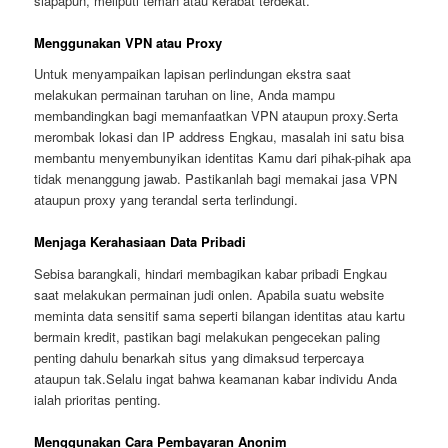
siapapun, meliputi teman atau kerabat terdekat.
Menggunakan VPN atau Proxy
Untuk menyampaikan lapisan perlindungan ekstra saat
melakukan permainan taruhan on line, Anda mampu
membandingkan bagi memanfaatkan VPN ataupun proxy.Serta
merombak lokasi dan IP address Engkau, masalah ini satu bisa
membantu menyembunyikan identitas Kamu dari pihak-pihak apa
tidak menanggung jawab. Pastikanlah bagi memakai jasa VPN
ataupun proxy yang terandal serta terlindungi.
Menjaga Kerahasiaan Data Pribadi
Sebisa barangkali, hindari membagikan kabar pribadi Engkau
saat melakukan permainan judi onlen. Apabila suatu website
meminta data sensitif sama seperti bilangan identitas atau kartu
bermain kredit, pastikan bagi melakukan pengecekan paling
penting dahulu benarkah situs yang dimaksud terpercaya
ataupun tak.Selalu ingat bahwa keamanan kabar individu Anda
ialah prioritas penting.
Menggunakan Cara Pembayaran Anonim