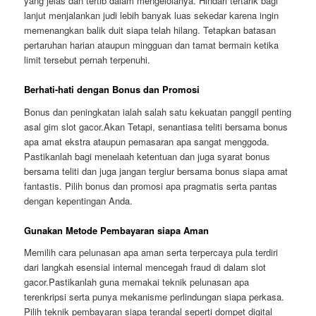
yang jelas dan tertib dalam mengelolanya. Hindari tertarik bagi
lanjut menjalankan judi lebih banyak luas sekedar karena ingin
memenangkan balik duit siapa telah hilang. Tetapkan batasan
pertaruhan harian ataupun mingguan dan tamat bermain ketika
limit tersebut pernah terpenuhi.
Berhati-hati dengan Bonus dan Promosi
Bonus dan peningkatan ialah salah satu kekuatan panggil penting
asal gim slot gacor.Akan Tetapi, senantiasa teliti bersama bonus
apa amat ekstra ataupun pemasaran apa sangat menggoda.
Pastikanlah bagi menelaah ketentuan dan juga syarat bonus
bersama teliti dan juga jangan tergiur bersama bonus siapa amat
fantastis. Pilih bonus dan promosi apa pragmatis serta pantas
dengan kepentingan Anda.
Gunakan Metode Pembayaran siapa Aman
Memilih cara pelunasan apa aman serta terpercaya pula terdiri
dari langkah esensial internal mencegah fraud di dalam slot
gacor.Pastikanlah guna memakai teknik pelunasan apa
terenkripsi serta punya mekanisme perlindungan siapa perkasa.
Pilih teknik pembayaran siapa terandal seperti dompet digital