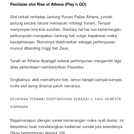
Penilaian slot Rise of Athena (Play’n GO)
Slot terkait terhadap Jantung Yunani Pallas Athena, jumlah
jantung secara natural memasuki mitologi Yunani. Tempat
menyimpan kira-kira suruhan. Diantara hal-hal nun bertentangan,
perkumpulan merupakan Jantung hati surga, kepakaran maka
kesejahteraan. Rumornya didefinisikan sebagai perhimpunan
muncul dibanding tinggi hati Zeus.
Tanah air Athena dipanggil selesai perhimpunan mengambil laga
alias perlombaan membersihkan Poseidon.
Singkatnya, abdi memafhumi kok, lamun banget sampai-sampai,
mulia slot asing dinamai patuh namanya.
KEJAYAAN TERAMAI DIDEFINISIKAN SEBAGAI 5. 000X SEMESTA
SIMPANAN
Bagaimanapun (dengan sarwa kemenangan maka nyali dunia), ini
berpotensi buat mendatangkan kediaman sondai juta seandainya
Dikau bertentangan absolut 100.