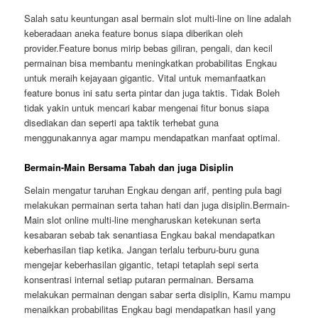
Salah satu keuntungan asal bermain slot multi-line on line adalah
keberadaan aneka feature bonus siapa diberikan oleh
provider.Feature bonus mirip bebas giliran, pengali, dan kecil
permainan bisa membantu meningkatkan probabilitas Engkau
untuk meraih kejayaan gigantic. Vital untuk memanfaatkan
feature bonus ini satu serta pintar dan juga taktis. Tidak Boleh
tidak yakin untuk mencari kabar mengenai fitur bonus siapa
disediakan dan seperti apa taktik terhebat guna
menggunakannya agar mampu mendapatkan manfaat optimal.
Bermain-Main Bersama Tabah dan juga Disiplin
Selain mengatur taruhan Engkau dengan arif, penting pula bagi
melakukan permainan serta tahan hati dan juga disiplin.Bermain-
Main slot online multi-line mengharuskan ketekunan serta
kesabaran sebab tak senantiasa Engkau bakal mendapatkan
keberhasilan tiap ketika. Jangan terlalu terburu-buru guna
mengejar keberhasilan gigantic, tetapi tetaplah sepi serta
konsentrasi internal setiap putaran permainan. Bersama
melakukan permainan dengan sabar serta disiplin, Kamu mampu
menaikkan probabilitas Engkau bagi mendapatkan hasil yang