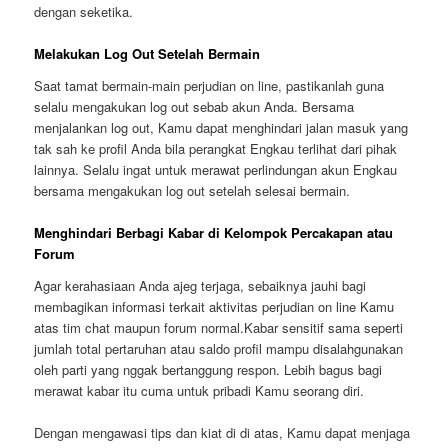
dengan seketika.
Melakukan Log Out Setelah Bermain
Saat tamat bermain-main perjudian on line, pastikanlah guna
selalu mengakukan log out sebab akun Anda. Bersama
menjalankan log out, Kamu dapat menghindari jalan masuk yang
tak sah ke profil Anda bila perangkat Engkau terlihat dari pihak
lainnya. Selalu ingat untuk merawat perlindungan akun Engkau
bersama mengakukan log out setelah selesai bermain.
Menghindari Berbagi Kabar di Kelompok Percakapan atau
Forum
Agar kerahasiaan Anda ajeg terjaga, sebaiknya jauhi bagi
membagikan informasi terkait aktivitas perjudian on line Kamu
atas tim chat maupun forum normal.Kabar sensitif sama seperti
jumlah total pertaruhan atau saldo profil mampu disalahgunakan
oleh parti yang nggak bertanggung respon. Lebih bagus bagi
merawat kabar itu cuma untuk pribadi Kamu seorang diri.
Dengan mengawasi tips dan kiat di di atas, Kamu dapat menjaga