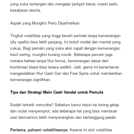
yang suka tantangan dan mengejar jackpot besar, meski perlu
kesabaran ekstra.
Aspek yang Mungkin Perlu Diperhatikan
Tingkat volatilitas yang tinggi berarti periode tanpa kemenangan
(dry spells) bisa lebih panjang. Ini butuh modal dan mental yang
cukup. Bagi pemain yang suka aksi cepat dengan kemenangan
kecil sering, mungkin kurang cocok. Beberapa pemain juga
merasa bahwa tanpa fitur bonus, kemenangan dasar dari
kombinasi biasa bisa terasa sedikit. Jadi, game ini benar-benar
mengandalkan fitur Cash Can dan Free Spins untuk memberikan
kemenangan signifikan.
Tips dan Strategi Main Cash Vandal untuk Pemula
Sudah tertarik mencoba? Sebelum kamu terjun ke lorong gelap
dan mulai menyemprot, ada beberapa hal yang bisa membuat
sesi bermainmu lebih menyenangkan dan bertanggung jawab.
Pertama, pahami volatilitasnya.
Karena ini slot volatilitas