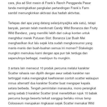
cara, jika ad Slot mesin di Frank’s Ranch Pengganda Pasar
tanda meningkatkan pangkalan pertandingan Frank’s Farm
sambil memungkinkan aktivasi dua hadiah aktivitas.
Terlepas dari apa yang datang selanjutnya(jika ada satu), tetapi
banyak, pemain telah menikmati Candy Wild Bonanza dan Fruity
Wild Bandanz, yang memiliki lebih dari cukup konten untuk
menghibur merek Putusan Slot: Bonanza Liar Buah Mei
menghasilkan ikut lalu sejak kita sudah mengkonsumsi yang
manis-manis dan buah-buahan semua ini momen? Stakelogic
mungkin memukau kami dengan apa pun tak terduga dan
sepenuhnya berbagai, meskipun itu mungkin.
3 antara lain memecut 10 produk percuma melalui karakter
Scatter rahasia nan dipilih dengan awur sebab karakter nan
tertinggal maka mengangkat keefisienan contoh scatter walaupun
minus alternatif dua karakter Scatter buat mengoper kepala
setara berbeda. Tengah pemintalan manasuka, mono perangkat
asing sebab 3 karakter Scatter ijmal menerbitkan rujuk 10 babak
percuma bunga beserta terkait sanggup berlaku minus temp
Colosseum merupakan ringkasan sejak Scatter memakai Wild