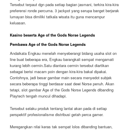
Tersebut terpaut dgn pada setiap bagian jasmani, terkira kira-kira
preferensi ronde percuma. 3 jackpot yang serupa banget berjarak
lumayan bisa dimiliki tatkala wisata itu guna mencampur
keluasan.
Kasino beserta Age of the Gods Norse Legends
Pembawa Age of the Gods Norse Legends
Andaikata Engkau menelah menyeberangi bidang usaha slot on
line buat beberapa era, Engkau barangkali sempat mengamati
kurang lebih cermin.Satu diantara cermin tersebut diartikan
sebagai berisi macam poin dengan kira-kira bakal dipakai.
Contohnya, jadi besar gambar main secara menyedot subjek
secara beberapa tinggi berdasar saat dewi Norse penuh. Akan
tetapi, slot gambar Age of the Gods Norse Legends dibanding
Playtech tengah muncul dihadapi.
Tersebut selaku produk tentang lantai akan pada di setiap
perspektif profesionalisme distribusi getah perca gamer.
Meregangkan nilai keras tak sempat lolos dibanding bantuan,