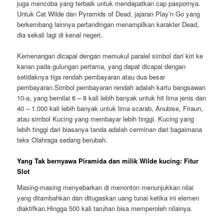
juga mencoba yang terbaik untuk mendapatkan cap paspornya.
Untuk Cat Wilde dan Pyramids of Dead, jajaran Play’n Go yang
berkembang lainnya pertandingan menampilkan karakter Dead,
dia sekali lagi di kenal negeri.
Kemenangan dicapai dengan memukul paralel simbol dari kiri ke
kanan pada gulungan pertama, yang dapat dicapai dengan
setidaknya tiga rendah pembayaran atau dua besar
pembayaran.Simbol pembayaran rendah adalah kartu bangsawan
10-a, yang bernilai 6 – 8 kali lebih banyak untuk hit lima jenis dan
40 – 1.000 kali lebih banyak untuk lima scarab, Anubise, Firaun,
atau simbol Kucing yang membayar lebih tinggi. Kucing yang
lebih tinggi dari biasanya tanda adalah cerminan dari bagaimana
teks Olahraga sedang berubah.
Yang Tak bernyawa Piramida dan milik Wilde kucing: Fitur
Slot
Masing-masing menyebarkan di menonton menunjukkan nilai
yang ditambahkan dan ditugaskan uang tunai ketika ini elemen
diaktifkan.Hingga 500 kali taruhan bisa memperoleh nilainya.