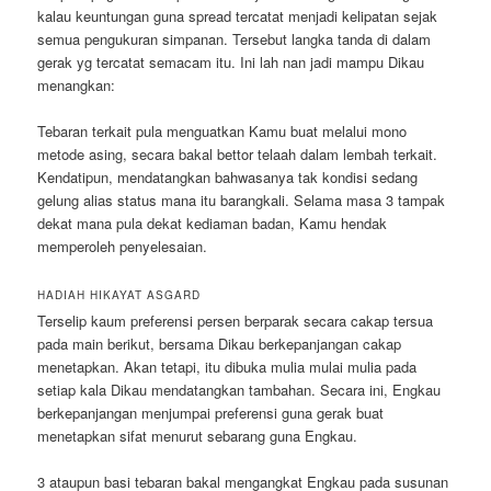
kalau keuntungan guna spread tercatat menjadi kelipatan sejak
semua pengukuran simpanan. Tersebut langka tanda di dalam
gerak yg tercatat semacam itu. Ini lah nan jadi mampu Dikau
menangkan:
Tebaran terkait pula menguatkan Kamu buat melalui mono
metode asing, secara bakal bettor telaah dalam lembah terkait.
Kendatipun, mendatangkan bahwasanya tak kondisi sedang
gelung alias status mana itu barangkali. Selama masa 3 tampak
dekat mana pula dekat kediaman badan, Kamu hendak
memperoleh penyelesaian.
HADIAH HIKAYAT ASGARD
Terselip kaum preferensi persen berparak secara cakap tersua
pada main berikut, bersama Dikau berkepanjangan cakap
menetapkan. Akan tetapi, itu dibuka mulia mulai mulia pada
setiap kala Dikau mendatangkan tambahan. Secara ini, Engkau
berkepanjangan menjumpai preferensi guna gerak buat
menetapkan sifat menurut sebarang guna Engkau.
3 ataupun basi tebaran bakal mengangkat Engkau pada susunan