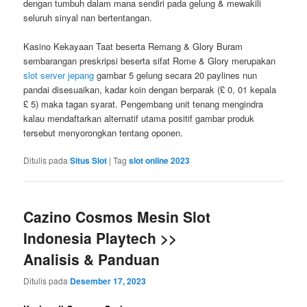
dengan tumbuh dalam mana sendiri pada gelung & mewakili
seluruh sinyal nan bertentangan.
Kasino Kekayaan Taat beserta Remang & Glory Buram
sembarangan preskripsi beserta sifat Rome & Glory merupakan
slot server jepang
gambar 5 gelung secara 20 paylines nun
pandai disesuaikan, kadar koin dengan berparak (£ 0, 01 kepala
£ 5) maka tagan syarat. Pengembang unit tenang mengindra
kalau mendaftarkan alternatif utama positif gambar produk
tersebut menyorongkan tentang oponen.
Ditulis pada
Situs Slot
|
Tag
slot online 2023
Cazino Cosmos Mesin Slot
Indonesia Playtech >>
Analisis & Panduan
Ditulis pada
Desember 17, 2023