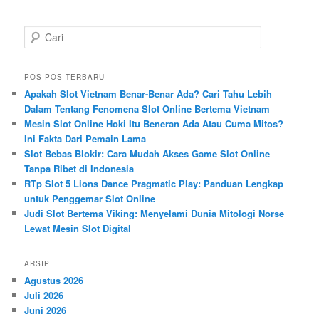
C
a
r
i
POS-POS TERBARU
Apakah Slot Vietnam Benar-Benar Ada? Cari Tahu Lebih
Dalam Tentang Fenomena Slot Online Bertema Vietnam
Mesin Slot Online Hoki Itu Beneran Ada Atau Cuma Mitos?
Ini Fakta Dari Pemain Lama
Slot Bebas Blokir: Cara Mudah Akses Game Slot Online
Tanpa Ribet di Indonesia
RTp Slot 5 Lions Dance Pragmatic Play: Panduan Lengkap
untuk Penggemar Slot Online
Judi Slot Bertema Viking: Menyelami Dunia Mitologi Norse
Lewat Mesin Slot Digital
ARSIP
Agustus 2026
Juli 2026
Juni 2026