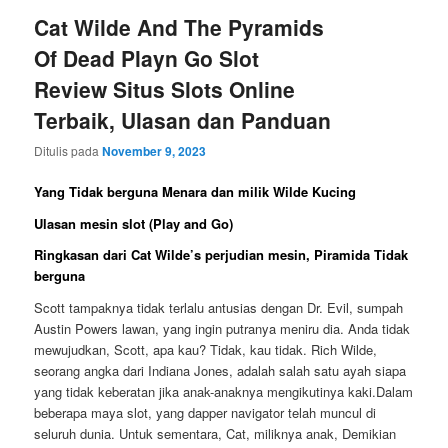
Cat Wilde And The Pyramids
Of Dead Playn Go Slot
Review Situs Slots Online
Terbaik, Ulasan dan Panduan
Ditulis pada
November 9, 2023
Yang Tidak berguna Menara dan milik Wilde Kucing
Ulasan mesin slot (Play and Go)
Ringkasan dari Cat Wilde’s perjudian mesin, Piramida Tidak
berguna
Scott tampaknya tidak terlalu antusias dengan Dr. Evil, sumpah
Austin Powers lawan, yang ingin putranya meniru dia. Anda tidak
mewujudkan, Scott, apa kau? Tidak, kau tidak. Rich Wilde,
seorang angka dari Indiana Jones, adalah salah satu ayah siapa
yang tidak keberatan jika anak-anaknya mengikutinya kaki.Dalam
beberapa maya slot, yang dapper navigator telah muncul di
seluruh dunia. Untuk sementara, Cat, miliknya anak, Demikian