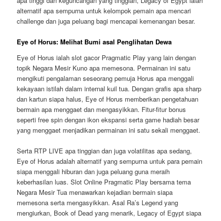
apa tinggi dan keguncangan yang tinggian, Legacy of Egypt ialah
alternatif apa sempurna untuk kelompok pemain apa mencari
challenge dan juga peluang bagi mencapai kemenangan besar.
Eye of Horus: Melihat Bumi asal Penglihatan Dewa
Eye of Horus ialah slot gacor Pragmatic Play yang lain dengan
topik Negara Mesir Kuno apa memesona. Permainan ini satu
mengikuti pengalaman seseorang pemuja Horus apa menggali
kekayaan istilah dalam internal kuil tua. Dengan grafis apa sharp
dan kartun siapa halus, Eye of Horus memberikan pengetahuan
bermain apa menggaet dan mengasyikkan. Fitur-fitur bonus
seperti free spin dengan ikon ekspansi serta game hadiah besar
yang menggaet menjadikan permainan ini satu sekali menggaet.
Serta RTP LIVE apa tinggian dan juga volatilitas apa sedang,
Eye of Horus adalah alternatif yang sempurna untuk para pemain
siapa menggali hiburan dan juga peluang guna meraih
keberhasilan luas. Slot Online Pragmatic Play bersama tema
Negara Mesir Tua menawarkan kejadian bermain siapa
memesona serta mengasyikkan. Asal Ra’s Legend yang
mengiurkan, Book of Dead yang menarik, Legacy of Egypt siapa