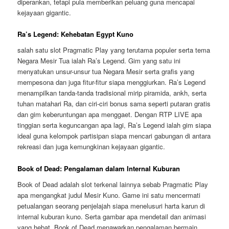
diperankan, tetapi pula memberikan peluang guna mencapai
kejayaan gigantic.
Ra’s Legend: Kehebatan Egypt Kuno
salah satu slot Pragmatic Play yang terutama populer serta tema
Negara Mesir Tua ialah Ra’s Legend. Gim yang satu ini
menyatukan unsur-unsur tua Negara Mesir serta grafis yang
mempesona dan juga fitur-fitur siapa menggiurkan. Ra’s Legend
menampilkan tanda-tanda tradisional mirip piramida, ankh, serta
tuhan matahari Ra, dan ciri-ciri bonus sama seperti putaran gratis
dan gim keberuntungan apa menggaet. Dengan RTP LIVE apa
tinggian serta keguncangan apa lagi, Ra’s Legend ialah gim siapa
ideal guna kelompok partisipan siapa mencari gabungan di antara
rekreasi dan juga kemungkinan kejayaan gigantic.
Book of Dead: Pengalaman dalam Internal Kuburan
Book of Dead adalah slot terkenal lainnya sebab Pragmatic Play
apa mengangkat judul Mesir Kuno. Game ini satu mencermati
petualangan seorang penjelajah siapa menelusuri harta karun di
internal kuburan kuno. Serta gambar apa mendetail dan animasi
yang hebat, Book of Dead menawarkan pengalaman bermain