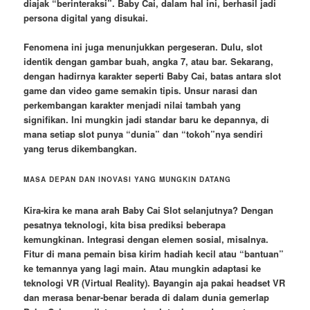
diajak “berinteraksi”. Baby Cai, dalam hal ini, berhasil jadi
persona digital yang disukai.
Fenomena ini juga menunjukkan pergeseran. Dulu, slot
identik dengan gambar buah, angka 7, atau bar. Sekarang,
dengan hadirnya karakter seperti Baby Cai, batas antara slot
game dan video game semakin tipis. Unsur narasi dan
perkembangan karakter menjadi nilai tambah yang
signifikan. Ini mungkin jadi standar baru ke depannya, di
mana setiap slot punya “dunia” dan “tokoh”nya sendiri
yang terus dikembangkan.
MASA DEPAN DAN INOVASI YANG MUNGKIN DATANG
Kira-kira ke mana arah Baby Cai Slot selanjutnya? Dengan
pesatnya teknologi, kita bisa prediksi beberapa
kemungkinan. Integrasi dengan elemen sosial, misalnya.
Fitur di mana pemain bisa kirim hadiah kecil atau “bantuan”
ke temannya yang lagi main. Atau mungkin adaptasi ke
teknologi VR (Virtual Reality). Bayangin aja pakai headset VR
dan merasa benar-benar berada di dalam dunia gemerlap