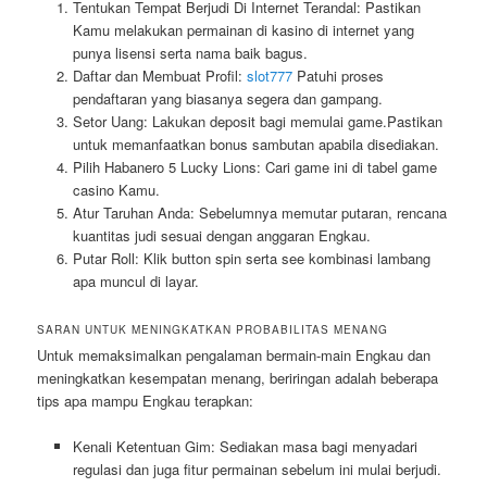
Tentukan Tempat Berjudi Di Internet Terandal: Pastikan
Kamu melakukan permainan di kasino di internet yang
punya lisensi serta nama baik bagus.
Daftar dan Membuat Profil:
slot777
Patuhi proses
pendaftaran yang biasanya segera dan gampang.
Setor Uang: Lakukan deposit bagi memulai game.Pastikan
untuk memanfaatkan bonus sambutan apabila disediakan.
Pilih Habanero 5 Lucky Lions: Cari game ini di tabel game
casino Kamu.
Atur Taruhan Anda: Sebelumnya memutar putaran, rencana
kuantitas judi sesuai dengan anggaran Engkau.
Putar Roll: Klik button spin serta see kombinasi lambang
apa muncul di layar.
SARAN UNTUK MENINGKATKAN PROBABILITAS MENANG
Untuk memaksimalkan pengalaman bermain-main Engkau dan
meningkatkan kesempatan menang, beriringan adalah beberapa
tips apa mampu Engkau terapkan:
Kenali Ketentuan Gim: Sediakan masa bagi menyadari
regulasi dan juga fitur permainan sebelum ini mulai berjudi.