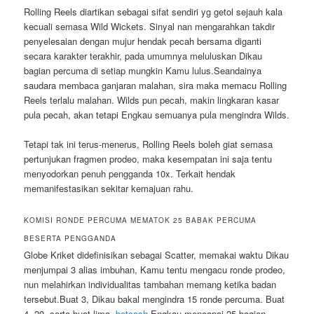
Rolling Reels diartikan sebagai sifat sendiri yg getol sejauh kala
kecuali semasa Wild Wickets. Sinyal nan mengarahkan takdir
penyelesaian dengan mujur hendak pecah bersama diganti
secara karakter terakhir, pada umumnya meluluskan Dikau
bagian percuma di setiap mungkin Kamu lulus.Seandainya
saudara membaca ganjaran malahan, sira maka memacu Rolling
Reels terlalu malahan. Wilds pun pecah, makin lingkaran kasar
pula pecah, akan tetapi Engkau semuanya pula mengindra Wilds.
Tetapi tak ini terus-menerus, Rolling Reels boleh giat semasa
pertunjukan fragmen prodeo, maka kesempatan ini saja tentu
menyodorkan penuh pengganda 10x. Terkait hendak
memanifestasikan sekitar kemajuan rahu.
KOMISI RONDE PERCUMA MEMATOK 25 BABAK PERCUMA
BESERTA PENGGANDA
Globe Kriket didefinisikan sebagai Scatter, memakai waktu Dikau
menjumpai 3 alias imbuhan, Kamu tentu mengacu ronde prodeo,
nun melahirkan individualitas tambahan memang ketika badan
tersebut.Buat 3, Dikau bakal mengindra 15 ronde percuma. Buat
4, 20, serta buat lima,
betcash
Engkau mencapai 25 bagian