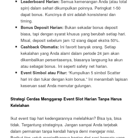
Leaderboard Harian:
Semua kemenangan Anda (atau total
spin) dalam sehari dikumpulkan poinnya. Peringkat 1-50
dapat bonus. Kuncinya di sini adalah konsistensi dan
timing.
Bonus Deposit Harian:
Bukan sekadar bonus deposit
biasa, tapi dengan syarat khusus yang berubah setiap hari.
Misal, deposit sebelum jam 12 siang dapat ekstra 50%.
Cashback Otomatis:
Ini favorit banyak orang. Setiap
kekalahan yang Anda alami dalam periode 24 jam akan
dikembalikan persentasenya, biasanya langsung ke akun
atau sebagai bonus. Ini seperti safety net harian.
Event Simbol atau Fitur:
“Kumpulkan 5 simbol Scatter
hari ini dan tukar dengan koin bonus.” Ini menambah lapisan
keseruan saat Anda memutar gulungan.
Strategi Cerdas Menggarap Event Slot Harian Tanpa Harus
Kelelahan
Ikut event tiap hari kedengarannya melelahkan? Bisa iya, bisa
tidak. Tergantung strateginya. Jangan sampai Anda terjebak
dalam permainan tanpa kendali hanya demi mengejar misi.
Berikut tips untuk menjadikannya bagian dari sesi bermain yang