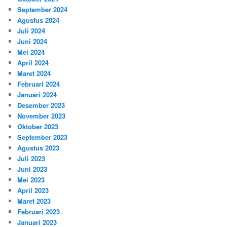
September 2024
Agustus 2024
Juli 2024
Juni 2024
Mei 2024
April 2024
Maret 2024
Februari 2024
Januari 2024
Desember 2023
November 2023
Oktober 2023
September 2023
Agustus 2023
Juli 2023
Juni 2023
Mei 2023
April 2023
Maret 2023
Februari 2023
Januari 2023