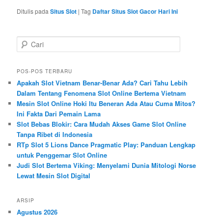
Ditulis pada
Situs Slot
|
Tag
Daftar Situs Slot Gacor Hari Ini
C
a
r
i
POS-POS TERBARU
Apakah Slot Vietnam Benar-Benar Ada? Cari Tahu Lebih
Dalam Tentang Fenomena Slot Online Bertema Vietnam
Mesin Slot Online Hoki Itu Beneran Ada Atau Cuma Mitos?
Ini Fakta Dari Pemain Lama
Slot Bebas Blokir: Cara Mudah Akses Game Slot Online
Tanpa Ribet di Indonesia
RTp Slot 5 Lions Dance Pragmatic Play: Panduan Lengkap
untuk Penggemar Slot Online
Judi Slot Bertema Viking: Menyelami Dunia Mitologi Norse
Lewat Mesin Slot Digital
ARSIP
Agustus 2026