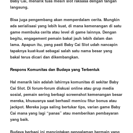
Baby Cai, menarik tuas mesin slot raksasa dengan tangan
langsung.
Bisa juga pengembang akan memperdalam cerita. Mungkin
ada serialisasi yang lebih kuat, di mana kemenangan di satu
game membuka cerita atau level di game lainnya. Dengan
begitu, engagement pemain bakal jauh lebih dalam dan
lama. Apapun itu, yang pasti Baby Cai Slot udah nancapin
tapaknya kuat-kuat sebagai salah satu nama besar yang
bakal terus dicari dan dikembangkan.
Respons Komunitas dan Budaya yang Terbentuk
Hal menarik lain adalah lahirnya komunitas di sekitar Baby
Cai Slot. Di forum-forum diskusi online atau grup media
sosial, pemain sering berbagi screenshot kemenangan besar
mereka, khususnya saat berhasil memicu fitur bonus atau
jackpot. Mereka juga saling bertukar tips, varian game Baby
Cai mana yang lagi “panas” atau memberikan pembayaran
yang baik.
Budaya berbagi ini menciptakan pengalaman bermain yang