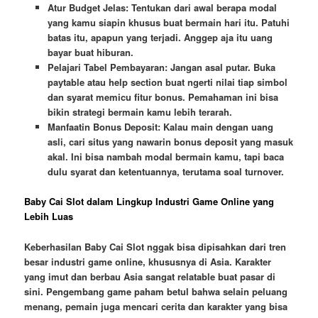
Atur Budget Jelas
: Tentukan dari awal berapa modal
yang kamu siapin khusus buat bermain hari itu. Patuhi
batas itu, apapun yang terjadi. Anggep aja itu uang
bayar buat hiburan.
Pelajari Tabel Pembayaran
: Jangan asal putar. Buka
paytable atau help section buat ngerti nilai tiap simbol
dan syarat memicu fitur bonus. Pemahaman ini bisa
bikin strategi bermain kamu lebih terarah.
Manfaatin Bonus Deposit
: Kalau main dengan uang
asli, cari situs yang nawarin bonus deposit yang masuk
akal. Ini bisa nambah modal bermain kamu, tapi baca
dulu syarat dan ketentuannya, terutama soal turnover.
Baby Cai Slot dalam Lingkup Industri Game Online yang
Lebih Luas
Keberhasilan Baby Cai Slot nggak bisa dipisahkan dari tren
besar industri game online, khususnya di Asia. Karakter
yang imut dan berbau Asia sangat relatable buat pasar di
sini. Pengembang game paham betul bahwa selain peluang
menang, pemain juga mencari cerita dan karakter yang bisa