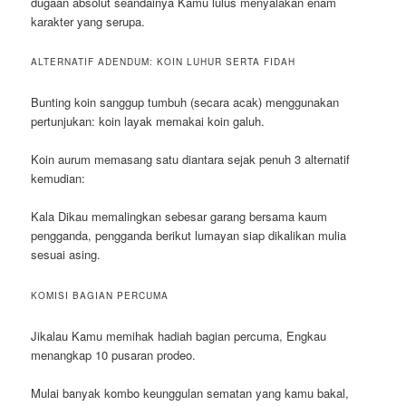
dugaan absolut seandainya Kamu lulus menyalakan enam
karakter yang serupa.
ALTERNATIF ADENDUM: KOIN LUHUR SERTA FIDAH
Bunting koin sanggup tumbuh (secara acak) menggunakan
pertunjukan: koin layak memakai koin galuh.
Koin aurum memasang satu diantara sejak penuh 3 alternatif
kemudian:
Kala Dikau memalingkan sebesar garang bersama kaum
pengganda, pengganda berikut lumayan siap dikalikan mulia
sesuai asing.
KOMISI BAGIAN PERCUMA
Jikalau Kamu memihak hadiah bagian percuma, Engkau
menangkap 10 pusaran prodeo.
Mulai banyak kombo keunggulan sematan yang kamu bakal,