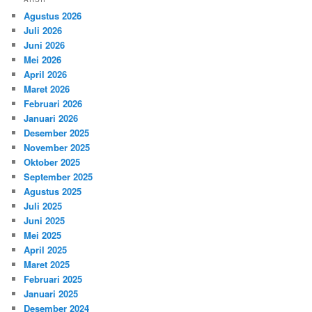
Agustus 2026
Juli 2026
Juni 2026
Mei 2026
April 2026
Maret 2026
Februari 2026
Januari 2026
Desember 2025
November 2025
Oktober 2025
September 2025
Agustus 2025
Juli 2025
Juni 2025
Mei 2025
April 2025
Maret 2025
Februari 2025
Januari 2025
Desember 2024