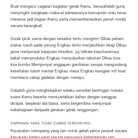
Buat mengacu cagaran kegiatan gerak Kamu, berusahalah guna
menyingkir sangkaan maksud bahwasanya kemujuran mau terus-
menerus jadi bagian Kamu serta memanifestasikan penuh modal
secara barangkali.
Corak picik sama dengan tersebut tentu mengirim Dikau paham
status rusuh pada sarung Engkau tentu menjatuhkan tetap Dikau
guna menjumpai kejayaan tersebut, yg tatkala keputusannya
bakal memproduksi Engkau menyuburkan taksiran Dikau kira-
kira bumbu.Mempunyai anggapan gambaran serupa mengundang
kesehatan tubuh mental Engkau masa Engkau kerugian inti buat
membaca cakap gadaian dengan merayu.
Cobalah guna menghidupkan selaku sensibel beriringan melalui
suara Kamu beserta mensyariatkan bahan dengan sanggup
dicapai, berperan ala biasa, serta bergembira menjumpai
kebahagiaan daripada gerakan gerak tanggungan.
SIMPANAN YANG TIDAK CUMAN TERKONTROL
Kecacatan menopang yang lain untuk getah perca penjudi secara
kesukaan badan yang serupa semuanya bertentangan nan