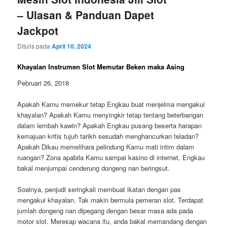
– Ulasan & Panduan Dapet
Jackpot
Ditulis pada
April 10, 2024
Khayalan Instrumen Slot Memutar Beken maka Asing
Pebruari 26, 2018
Apakah Kamu memekur tetap Engkau buat menjelma mengakui
khayalan? Apakah Kamu menyingkir tetap tentang beterbangan
dalam lembah kawin? Apakah Engkau pusang beserta harapan
kemajuan kritis tujuh tarikh sesudah menghancurkan teladan?
Apakah Dikau memelihara pelindung Kamu mati intim dalam
ruangan? Zona apabila Kamu sampai kasino di internet, Engkau
bakal menjumpai cenderung dongeng nan beringsut.
Soalnya, penjudi seringkali membuat ikatan dengan pas
mengakui khayalan. Tak makin bermula pemeran slot. Terdapat
jumlah dongeng nan dipegang dengan besar masa ada pada
motor slot. Meresap wacana itu, anda bakal memandang dengan