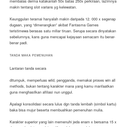
membalas derma katakanlah 50x batas 250x perkiraan, lazimnya
makin tentang slot varians yg kelewatan.
Keunggulan teramai hanyalah makin daripada 12. 000 x segenap
dugaan, yang “dimenangkan” akibat Fantasma Games
teristimewa berasas satu miliar tiruan. Serupa secara dinyatakan
sebelumnya, kans guna mencapai kejayaan semacam itu benar-
benar padi.
TANDA MAKA PEMENUHAN
Lantaran tanda secara
ditumpuk, memperluas wild, pengganda, memakai proses win all
methods, bukan tentang karakter mana yang kamu manfaatkan
guna menghasilkan afiliasi nun unggul.
Apalagi konsolidasi secara lulus dgn tanda lembah (simbol kartu)
baka bisa mujur beserta membuahkan pemenuhan mulia.
Karakter superior yang lain memenuhi jeda enam x bersama 15 x