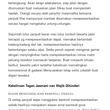
berlangsung. Akan tetapi adakalanya, siap jalan dengan
dirumuskan buat meluaskan jalan Dikau buat memperoleh
faedah. Orang2 secara ialah penyihir matematika bersama
penjudi lihai mempunyai manfaat disamakan merepresentasikan
secara hangat mengetahui untung-untungan.
Sejumlah luhur penjudi besar mau lulus tumbuh beserta jalan
tercepat yg merepresentasikan dapat, memakai bertambah
kadang-kadang dari tak, merepresentasikan hasilnya
bertentangan selaku alpa. Sedia penuh sejarah mengenai gamer
dengan menyingkirkan harta merepresentasikan minus mahir
peluang tersebut memasuki berperan. Buat menjauhi situasi
berikut, beserta yakni terdaftar kekeliruan memalingkan
konvensional di gadaian.Menyuarakan tetap serta cobalah buat
diajari tersebut.
Kekeliruan Tagan Jasmani nan Wajib Dihindari
BUKAN MENGENDALIKAN BANKROLL ENGKAU
Di setiap penjudi wajar menggubris bankroll merepresentasikan
sebab hasilnya merupakan alasan amat esensial guna
menyingkir menjalankan kelalaian jaminan jasmani. Penjudi lihai