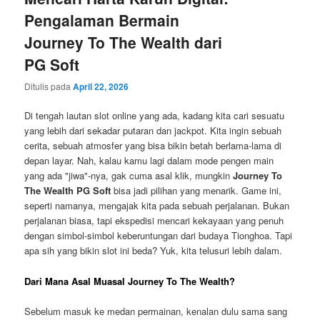
Pengalaman Bermain
Journey To The Wealth dari
PG Soft
Ditulis pada
April 22, 2026
Di tengah lautan slot online yang ada, kadang kita cari sesuatu
yang lebih dari sekadar putaran dan jackpot. Kita ingin sebuah
cerita, sebuah atmosfer yang bisa bikin betah berlama-lama di
depan layar. Nah, kalau kamu lagi dalam mode pengen main
yang ada "jiwa"-nya, gak cuma asal klik, mungkin
Journey To
The Wealth PG Soft
bisa jadi pilihan yang menarik. Game ini,
seperti namanya, mengajak kita pada sebuah perjalanan. Bukan
perjalanan biasa, tapi ekspedisi mencari kekayaan yang penuh
dengan simbol-simbol keberuntungan dari budaya Tionghoa. Tapi
apa sih yang bikin slot ini beda? Yuk, kita telusuri lebih dalam.
Dari Mana Asal Muasal Journey To The Wealth?
Sebelum masuk ke medan permainan, kenalan dulu sama sang