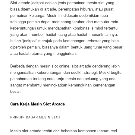
Slot arcade jackpot adalah jenis permainan mesin slot yang
biasa ditemukan di arcade, perempatan hiburan, atau pusat
permainan keluarga. Mesin ini didesain sedemikian rupa
sehingga pemain dapat memasang taruhan dan memutar roda
keberuntungan untuk mendapatkan kombinasi simbol tertentu
yang akan memberi hadiah uang atau hadiah menarik lainnya.
Istilah “jackpot” merujuk pada kemenangan terbesar yang bisa
diperoleh pemain, biasanya dalam bentuk uang tunai yang besar
atau hadiah utama yang menggiurkan.
Berbeda dengan mesin slot online, slot arcade cenderung lebih
mengandalkan keberuntungan dan sedikit strategi. Meski begitu,
pemahaman tentang cara kerja mesin dan peluang yang ada
sangat membantu meningkatkan kemungkinan kemenangan
besar.
Cara Kerja Mesin Slot Arcade
PRINSIP DASAR MESIN SLOT
Mesin slot arcade terdiri dari beberapa komponen utama: reel