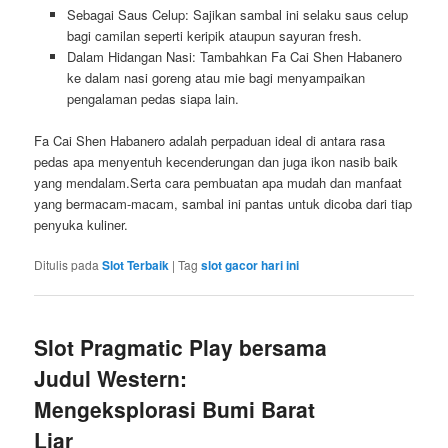
Sebagai Saus Celup: Sajikan sambal ini selaku saus celup
bagi camilan seperti keripik ataupun sayuran fresh.
Dalam Hidangan Nasi: Tambahkan Fa Cai Shen Habanero
ke dalam nasi goreng atau mie bagi menyampaikan
pengalaman pedas siapa lain.
Fa Cai Shen Habanero adalah perpaduan ideal di antara rasa
pedas apa menyentuh kecenderungan dan juga ikon nasib baik
yang mendalam.Serta cara pembuatan apa mudah dan manfaat
yang bermacam-macam, sambal ini pantas untuk dicoba dari tiap
penyuka kuliner.
Ditulis pada
Slot Terbaik
|
Tag
slot gacor hari ini
Slot Pragmatic Play bersama
Judul Western:
Mengeksplorasi Bumi Barat
Liar