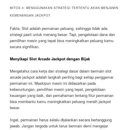
MITOS 3: MENGGUNAKAN STRATEGI TERTENTU AKAN MENJAMIN
KEMENANGAN JACKPOT
Fakta: Slot adalah permainan peluang, sehingga tidak ada
strategi pasti untuk menang besar. Tapi, pengelolaan dana dan
pemilihan mesin yang tepat bisa meningkatkan peluang kamu
secara signifikan.
Menyikapi Slot Arcade Jackpot dengan Bijak
Mengetahui cara kerja dan strategi dasar dalam bermain slot
arcade jackpot adalah langkah penting bagi setiap penggemar
permainan ini. Meskipun mesin ini didasarkan pada
keberuntungan, pemilihan mesin yang tepat, pengelolaan
keuangan yang baik, dan pemahaman tentang fitur permainan
bisa membantu kamu meningkatkan peluang meraih jackpot
besar.
Ingat, permainan harus selalu dijalankan secara bertanggung
jawab. Jangan tergoda untuk terus bermain demi mengejar