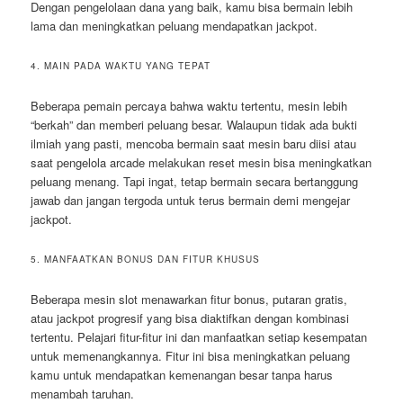
Dengan pengelolaan dana yang baik, kamu bisa bermain lebih
lama dan meningkatkan peluang mendapatkan jackpot.
4. MAIN PADA WAKTU YANG TEPAT
Beberapa pemain percaya bahwa waktu tertentu, mesin lebih
“berkah” dan memberi peluang besar. Walaupun tidak ada bukti
ilmiah yang pasti, mencoba bermain saat mesin baru diisi atau
saat pengelola arcade melakukan reset mesin bisa meningkatkan
peluang menang. Tapi ingat, tetap bermain secara bertanggung
jawab dan jangan tergoda untuk terus bermain demi mengejar
jackpot.
5. MANFAATKAN BONUS DAN FITUR KHUSUS
Beberapa mesin slot menawarkan fitur bonus, putaran gratis,
atau jackpot progresif yang bisa diaktifkan dengan kombinasi
tertentu. Pelajari fitur-fitur ini dan manfaatkan setiap kesempatan
untuk memenangkannya. Fitur ini bisa meningkatkan peluang
kamu untuk mendapatkan kemenangan besar tanpa harus
menambah taruhan.