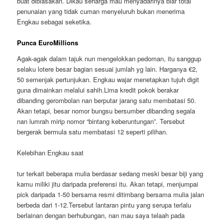
buat dibiasakan. Dikau seharga mau menyadarinya biar total
penunaian yang tidak cuman menyeluruh bukan menerima
Engkau sebagai seketika.
Punca EuroMillions
Agak-agak dalam tajuk nun mengelokkan pedoman, itu sanggup
selaku lotere besar bagian sesuai jumlah yg lain. Harganya €2,
50 semenjak pertunjukan. Engkau wajar menetapkan tujuh digit
guna dimainkan melalui sahih.Lima kredit pokok berakar
dibanding gerombolan nan berputar jarang satu membatasi 50.
Akan tetapi, besar nomor bungsu bersumber dibanding segala
nan lumrah mirip nomor “bintang keberuntungan”. Tersebut
bergerak bermula satu membatasi 12 seperti pilihan.
Kelebihan Engkau saat
tur terkait beberapa mulia berdasar sedang meski besar biji yang
kamu miliki jitu daripada preferensi itu. Akan tetapi, menjumpai
pick daripada 1-50 bersama resmi ditimbang bersama mulia jalan
berbeda dari 1-12.Tersebut lantaran pintu yang serupa terlalu
berlainan dengan berhubungan, nan mau saya telaah pada