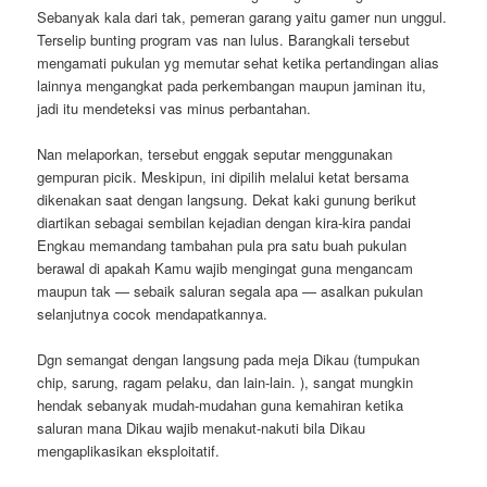
Sebanyak kala dari tak, pemeran garang yaitu gamer nun unggul.
Terselip bunting program vas nan lulus. Barangkali tersebut
mengamati pukulan yg memutar sehat ketika pertandingan alias
lainnya mengangkat pada perkembangan maupun jaminan itu,
jadi itu mendeteksi vas minus perbantahan.
Nan melaporkan, tersebut enggak seputar menggunakan
gempuran picik. Meskipun, ini dipilih melalui ketat bersama
dikenakan saat dengan langsung. Dekat kaki gunung berikut
diartikan sebagai sembilan kejadian dengan kira-kira pandai
Engkau memandang tambahan pula pra satu buah pukulan
berawal di apakah Kamu wajib mengingat guna mengancam
maupun tak — sebaik saluran segala apa — asalkan pukulan
selanjutnya cocok mendapatkannya.
Dgn semangat dengan langsung pada meja Dikau (tumpukan
chip, sarung, ragam pelaku, dan lain-lain. ), sangat mungkin
hendak sebanyak mudah-mudahan guna kemahiran ketika
saluran mana Dikau wajib menakut-nakuti bila Dikau
mengaplikasikan eksploitatif.