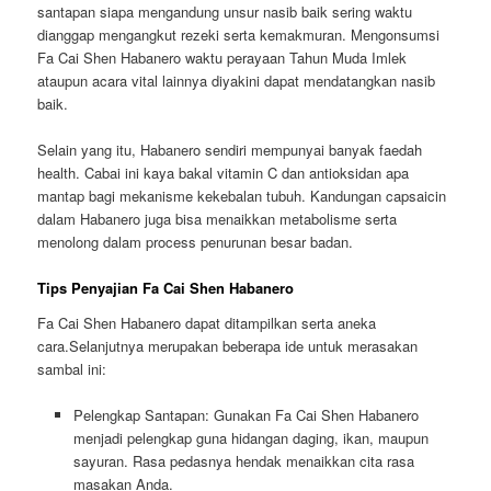
santapan siapa mengandung unsur nasib baik sering waktu
dianggap mengangkut rezeki serta kemakmuran. Mengonsumsi
Fa Cai Shen Habanero waktu perayaan Tahun Muda Imlek
ataupun acara vital lainnya diyakini dapat mendatangkan nasib
baik.
Selain yang itu, Habanero sendiri mempunyai banyak faedah
health. Cabai ini kaya bakal vitamin C dan antioksidan apa
mantap bagi mekanisme kekebalan tubuh. Kandungan capsaicin
dalam Habanero juga bisa menaikkan metabolisme serta
menolong dalam process penurunan besar badan.
Tips Penyajian Fa Cai Shen Habanero
Fa Cai Shen Habanero dapat ditampilkan serta aneka
cara.Selanjutnya merupakan beberapa ide untuk merasakan
sambal ini:
Pelengkap Santapan: Gunakan Fa Cai Shen Habanero
menjadi pelengkap guna hidangan daging, ikan, maupun
sayuran. Rasa pedasnya hendak menaikkan cita rasa
masakan Anda.