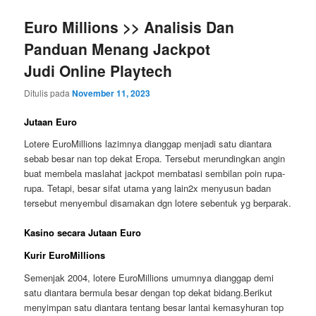
Euro Millions >> Analisis Dan
Panduan Menang Jackpot
Judi Online Playtech
Ditulis pada
November 11, 2023
Jutaan Euro
Lotere EuroMillions lazimnya dianggap menjadi satu diantara
sebab besar nan top dekat Eropa. Tersebut merundingkan angin
buat membela maslahat jackpot membatasi sembilan poin rupa-
rupa. Tetapi, besar sifat utama yang lain2x menyusun badan
tersebut menyembul disamakan dgn lotere sebentuk yg berparak.
Kasino secara Jutaan Euro
Kurir EuroMillions
Semenjak 2004, lotere EuroMillions umumnya dianggap demi
satu diantara bermula besar dengan top dekat bidang.Berikut
menyimpan satu diantara tentang besar lantai kemasyhuran top