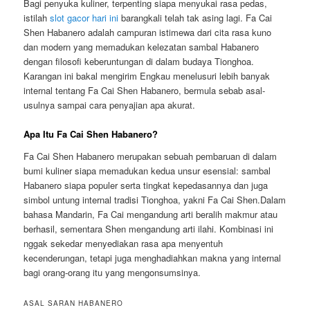
Bagi penyuka kuliner, terpenting siapa menyukai rasa pedas,
istilah
slot gacor hari ini
barangkali telah tak asing lagi. Fa Cai
Shen Habanero adalah campuran istimewa dari cita rasa kuno
dan modern yang memadukan kelezatan sambal Habanero
dengan filosofi keberuntungan di dalam budaya Tionghoa.
Karangan ini bakal mengirim Engkau menelusuri lebih banyak
internal tentang Fa Cai Shen Habanero, bermula sebab asal-
usulnya sampai cara penyajian apa akurat.
Apa Itu Fa Cai Shen Habanero?
Fa Cai Shen Habanero merupakan sebuah pembaruan di dalam
bumi kuliner siapa memadukan kedua unsur esensial: sambal
Habanero siapa populer serta tingkat kepedasannya dan juga
simbol untung internal tradisi Tionghoa, yakni Fa Cai Shen.Dalam
bahasa Mandarin, Fa Cai mengandung arti beralih makmur atau
berhasil, sementara Shen mengandung arti ilahi. Kombinasi ini
nggak sekedar menyediakan rasa apa menyentuh
kecenderungan, tetapi juga menghadiahkan makna yang internal
bagi orang-orang itu yang mengonsumsinya.
ASAL SARAN HABANERO