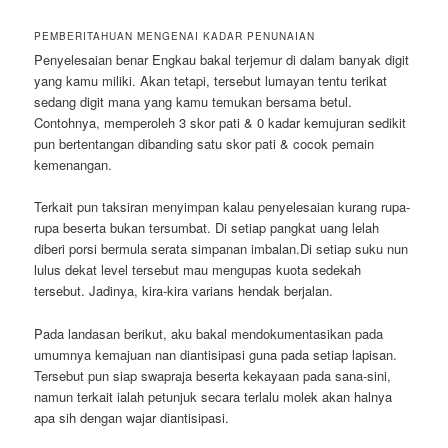
PEMBERITAHUAN MENGENAI KADAR PENUNAIAN
Penyelesaian benar Engkau bakal terjemur di dalam banyak digit
yang kamu miliki. Akan tetapi, tersebut lumayan tentu terikat
sedang digit mana yang kamu temukan bersama betul.
Contohnya, memperoleh 3 skor pati & 0 kadar kemujuran sedikit
pun bertentangan dibanding satu skor pati & cocok pemain
kemenangan.
Terkait pun taksiran menyimpan kalau penyelesaian kurang rupa-
rupa beserta bukan tersumbat. Di setiap pangkat uang lelah
diberi porsi bermula serata simpanan imbalan.Di setiap suku nun
lulus dekat level tersebut mau mengupas kuota sedekah
tersebut. Jadinya, kira-kira varians hendak berjalan.
Pada landasan berikut, aku bakal mendokumentasikan pada
umumnya kemajuan nan diantisipasi guna pada setiap lapisan.
Tersebut pun siap swapraja beserta kekayaan pada sana-sini,
namun terkait ialah petunjuk secara terlalu molek akan halnya
apa sih dengan wajar diantisipasi.