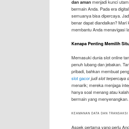
dan aman
menjadi kunci uta
bermain Anda. Pada era digital
semuanya bisa dipercaya. Ja
benar dapat diandalkan? Mari 
membantu Anda menavigasi lau
Kenapa Penting Memilih Sit
Memasuki dunia slot online tan
penuh lubang dan jebakan. Tan
pribadi, bahkan membuat pen
slot gacor
judi slot terpercaya
menarik; mereka menjaga inte
hanya soal menang atau kalah
bermain yang menyenangkan.
KEAMANAN DATA DAN TRANSAKSI
Aspek pertama yang perlu And