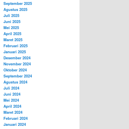
September 2025
Agustus 2025
Juli 2025
Juni 2025
Mei 2025
April 2025
Maret 2025
Februari 2025
Januari 2025
Desember 2024
November 2024
Oktober 2024
September 2024
Agustus 2024
Juli 2024
Juni 2024
Mei 2024
April 2024
Maret 2024
Februari 2024
Januari 2024