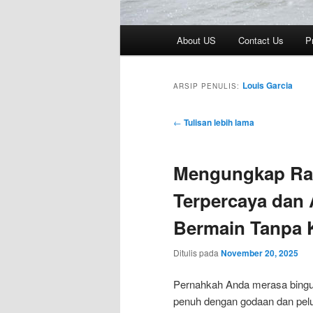
Menu
About US
Contact Us
P
utama
Louis Garcia
ARSIP PENULIS:
Navigasi
←
Tulisan lebih lama
Tulisan
Mengungkap Rah
Terpercaya dan
Bermain Tanpa 
Ditulis pada
November 20, 2025
Pernahkah Anda merasa bingung
penuh dengan godaan dan pelua