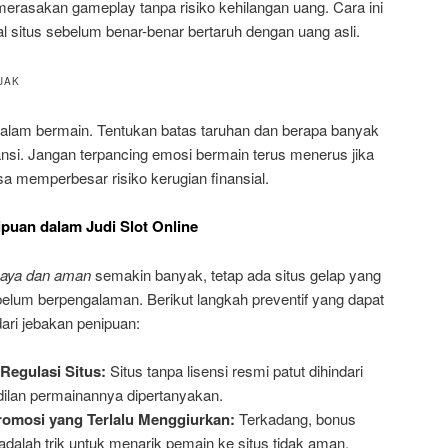
merasakan gameplay tanpa risiko kehilangan uang. Cara ini
situs sebelum benar-benar bertaruh dengan uang asli.
JAK
dalam bermain. Tentukan batas taruhan dan berapa banyak
ansi. Jangan terpancing emosi bermain terus menerus jika
isa memperbesar risiko kerugian finansial.
puan dalam Judi Slot Online
rcaya dan aman
semakin banyak, tetap ada situs gelap yang
elum berpengalaman. Berikut langkah preventif yang dapat
ari jebakan penipuan:
Regulasi Situs:
Situs tanpa lisensi resmi patut dihindari
dilan permainannya dipertanyakan.
omosi yang Terlalu Menggiurkan:
Terkadang, bonus
 adalah trik untuk menarik pemain ke situs tidak aman.