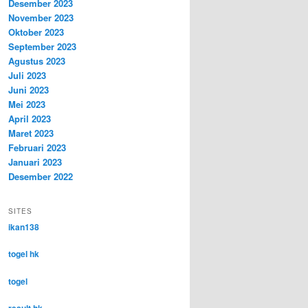
Desember 2023
November 2023
Oktober 2023
September 2023
Agustus 2023
Juli 2023
Juni 2023
Mei 2023
April 2023
Maret 2023
Februari 2023
Januari 2023
Desember 2022
SITES
ikan138
togel hk
togel