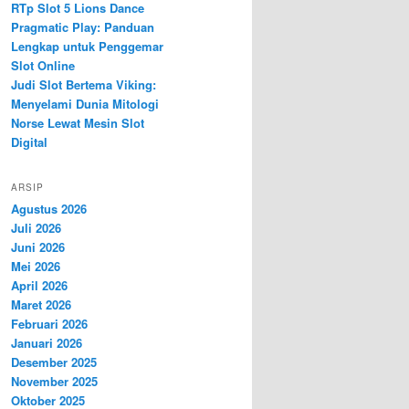
RTp Slot 5 Lions Dance
Pragmatic Play: Panduan
Lengkap untuk Penggemar
Slot Online
Judi Slot Bertema Viking:
Menyelami Dunia Mitologi
Norse Lewat Mesin Slot
Digital
ARSIP
Agustus 2026
Juli 2026
Juni 2026
Mei 2026
April 2026
Maret 2026
Februari 2026
Januari 2026
Desember 2025
November 2025
Oktober 2025