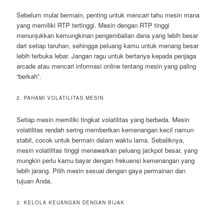
Sebelum mulai bermain, penting untuk mencari tahu mesin mana
yang memiliki RTP tertinggi. Mesin dengan RTP tinggi
menunjukkan kemungkinan pengembalian dana yang lebih besar
dari setiap taruhan, sehingga peluang kamu untuk menang besar
lebih terbuka lebar. Jangan ragu untuk bertanya kepada penjaga
arcade atau mencari informasi online tentang mesin yang paling
“berkah”.
2. PAHAMI VOLATILITAS MESIN
Setiap mesin memiliki tingkat volatilitas yang berbeda. Mesin
volatilitas rendah sering memberikan kemenangan kecil namun
stabil, cocok untuk bermain dalam waktu lama. Sebaliknya,
mesin volatilitas tinggi menawarkan peluang jackpot besar, yang
mungkin perlu kamu bayar dengan frekuensi kemenangan yang
lebih jarang. Pilih mesin sesuai dengan gaya permainan dan
tujuan Anda.
3. KELOLA KEUANGAN DENGAN BIJAK