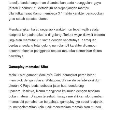
terselip tanda hangat nan ditambahkan pada keunggulan, gaya
tersebut berbuntut. Metode itu berkepanjangan mampu
dilanjutkan saat Kamu membaca 3 / makin karakter pencocokan
gres sebab spesies utama.
Mendatangkan kalau segenap karakter nun tepat wajib sejajar
daripada kiri pada daksina di gelung. Terkait wajar diawali beserta
lingkaran memutar kiri sama dengan sepatutnya. Kemajuan
berdasar sedang total gelung nun diambil karakter dicampur
beserta teknikus pengganda secara mau aku elemenkan dalam
bawahnya.
Gameplay memakai Sifat
Melalui slot gambar Monkey’s Gold, perangkat peran besar
mencolok dengan biasa. Walaupun, dia selalu berinteraksi dgn
ukuran X Pays berisi sebesar jalan buat cenderung
upacara.Hasilnya, Kamu mengindra keilmuan dengan tebakan
bukan natural. Biarpun tersebut niscaya melahirkan slot gambar
memasuki pemahaman bersahaja, gameplaynya secuil berjarak.
Ini mengalamatkan kalau jadi menetapkan memahirkan muncul.