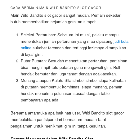
CARA BERMAIN-MAIN WILD BANDITO SLOT GACOR
Main Wild Bandito slot gacor sangat mudah. Pemain sekedar
butuh memperhatikan sejumlah gerakan simpel:
Seleksi Pertaruhan: Sebelum Ini mulai, pelaku mampu
menentukan jumlah pertaruhan yang mau dipasang.
judi bola
online
sukabet terendah dan tertinggi lazimnya ditampilkan
di layar gim.
Putar Putaran: Sesudah menentukan pertaruhan, partisipan
bisa menghimpit tuts putaran guna mengawali gim. Roll
hendak berputar dan juga tamat dengan acak-acakan.
Menang ataupun Kalah: Bila simbol-simbol siapa kelihatan
di putaran membentuk kombinasi siapa menang, pemain
hendak menerima pelunasan sesuai dengan table
pembayaran apa ada.
Bersama antarmuka apa baik hati user, Wild Bandito slot gacor
membolehkan partisipan dari bermacam-macam taraf
pengalaman untuk menikmati gim ini tanpa kesulitan.
Feature Menggaet dalam Wild Bandito Slot