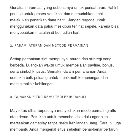
Gunakan informasi yang sebenarnya untuk pendaftaran. Hal ini
penting untuk proses verifikasi dan memudahkan saat
melakukan penarikan dana nanti. Jangan tergoda untuk
menggunakan data palsu meskipun terlihat sepele, karena bisa
menyebabkan masalah di kemudian hari.
2. PAHAMI ATURAN DAN METODE PERMAINAN
Setiap permainan slot mempunyai aturan dan strategi yang
berbeda. Luangkan waktu untuk mempelajari payline, bonus,
serta simbol khusus. Semakin dalam pemahaman Anda,
semakin baik peluang untuk menikmati kemenangan dan
meminimalisir kehilangan.
3. GUNAKAN FITUR DEMO TERLEBIH DAHULU
Mayoritas situs terpercaya menyediakan mode bermain gratis
atau demo. Pastikan untuk mencoba lebih dulu agar bisa
merasakan gameplay tanpa risiko kehilangan uang. Cara ini juga
membantu Anda mengenal situs sebelum benar-benar bertaruh