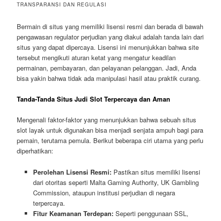
TRANSPARANSI DAN REGULASI
Bermain di situs yang memiliki lisensi resmi dan berada di bawah
pengawasan regulator perjudian yang diakui adalah tanda lain dari
situs yang dapat dipercaya. Lisensi ini menunjukkan bahwa site
tersebut mengikuti aturan ketat yang mengatur keadilan
permainan, pembayaran, dan pelayanan pelanggan. Jadi, Anda
bisa yakin bahwa tidak ada manipulasi hasil atau praktik curang.
Tanda-Tanda Situs Judi Slot Terpercaya dan Aman
Mengenali faktor-faktor yang menunjukkan bahwa sebuah situs
slot layak untuk digunakan bisa menjadi senjata ampuh bagi para
pemain, terutama pemula. Berikut beberapa ciri utama yang perlu
diperhatikan:
Perolehan Lisensi Resmi:
Pastikan situs memiliki lisensi
dari otoritas seperti Malta Gaming Authority, UK Gambling
Commission, ataupun institusi perjudian di negara
terpercaya.
Fitur Keamanan Terdepan:
Seperti penggunaan SSL,