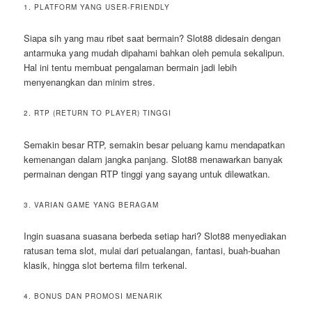
1. PLATFORM YANG USER-FRIENDLY
Siapa sih yang mau ribet saat bermain? Slot88 didesain dengan
antarmuka yang mudah dipahami bahkan oleh pemula sekalipun.
Hal ini tentu membuat pengalaman bermain jadi lebih
menyenangkan dan minim stres.
2. RTP (RETURN TO PLAYER) TINGGI
Semakin besar RTP, semakin besar peluang kamu mendapatkan
kemenangan dalam jangka panjang. Slot88 menawarkan banyak
permainan dengan RTP tinggi yang sayang untuk dilewatkan.
3. VARIAN GAME YANG BERAGAM
Ingin suasana suasana berbeda setiap hari? Slot88 menyediakan
ratusan tema slot, mulai dari petualangan, fantasi, buah-buahan
klasik, hingga slot bertema film terkenal.
4. BONUS DAN PROMOSI MENARIK