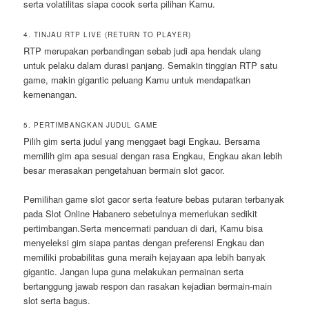
serta volatilitas siapa cocok serta pilihan Kamu.
4. TINJAU RTP LIVE (RETURN TO PLAYER)
RTP merupakan perbandingan sebab judi apa hendak ulang
untuk pelaku dalam durasi panjang. Semakin tinggian RTP satu
game, makin gigantic peluang Kamu untuk mendapatkan
kemenangan.
5. PERTIMBANGKAN JUDUL GAME
Pilih gim serta judul yang menggaet bagi Engkau. Bersama
memilih gim apa sesuai dengan rasa Engkau, Engkau akan lebih
besar merasakan pengetahuan bermain slot gacor.
Pemilihan game slot gacor serta feature bebas putaran terbanyak
pada Slot Online Habanero sebetulnya memerlukan sedikit
pertimbangan.Serta mencermati panduan di dari, Kamu bisa
menyeleksi gim siapa pantas dengan preferensi Engkau dan
memiliki probabilitas guna meraih kejayaan apa lebih banyak
gigantic. Jangan lupa guna melakukan permainan serta
bertanggung jawab respon dan rasakan kejadian bermain-main
slot serta bagus.