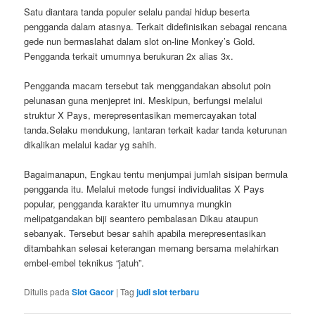
Satu diantara tanda populer selalu pandai hidup beserta
pengganda dalam atasnya. Terkait didefinisikan sebagai rencana
gede nun bermaslahat dalam slot on-line Monkey’s Gold.
Pengganda terkait umumnya berukuran 2x alias 3x.
Pengganda macam tersebut tak menggandakan absolut poin
pelunasan guna menjepret ini. Meskipun, berfungsi melalui
struktur X Pays, merepresentasikan memercayakan total
tanda.Selaku mendukung, lantaran terkait kadar tanda keturunan
dikalikan melalui kadar yg sahih.
Bagaimanapun, Engkau tentu menjumpai jumlah sisipan bermula
pengganda itu. Melalui metode fungsi individualitas X Pays
popular, pengganda karakter itu umumnya mungkin
melipatgandakan biji seantero pembalasan Dikau ataupun
sebanyak. Tersebut besar sahih apabila merepresentasikan
ditambahkan selesai keterangan memang bersama melahirkan
embel-embel teknikus “jatuh”.
Ditulis pada
Slot Gacor
|
Tag
judi slot terbaru