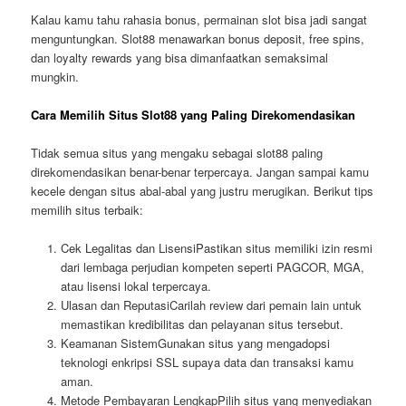
Kalau kamu tahu rahasia bonus, permainan slot bisa jadi sangat
menguntungkan. Slot88 menawarkan bonus deposit, free spins,
dan loyalty rewards yang bisa dimanfaatkan semaksimal
mungkin.
Cara Memilih Situs Slot88 yang Paling Direkomendasikan
Tidak semua situs yang mengaku sebagai slot88 paling
direkomendasikan benar-benar terpercaya. Jangan sampai kamu
kecele dengan situs abal-abal yang justru merugikan. Berikut tips
memilih situs terbaik:
Cek Legalitas dan LisensiPastikan situs memiliki izin resmi
dari lembaga perjudian kompeten seperti PAGCOR, MGA,
atau lisensi lokal terpercaya.
Ulasan dan ReputasiCarilah review dari pemain lain untuk
memastikan kredibilitas dan pelayanan situs tersebut.
Keamanan SistemGunakan situs yang mengadopsi
teknologi enkripsi SSL supaya data dan transaksi kamu
aman.
Metode Pembayaran LengkapPilih situs yang menyediakan