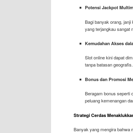
Potensi Jackpot Multim
Bagi banyak orang, jan
yang terjangkau sangat
Kemudahan Akses dala
Slot online kini dapat d
tanpa batasan geografis.
Bonus dan Promosi Me
Beragam bonus seperti c
peluang kemenangan dan
Strategi Cerdas Menaklukka
Banyak yang mengira bahwa m