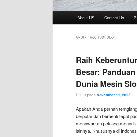
Menu
About US
Contact Us
P
utama
ARSIP TAG:
JUDI SLOT
Raih Keberuntu
Besar: Panduan
Dunia Mesin Slo
Ditulis pada
November 11, 2025
Apakah Anda pernah terngiang
berputar dan berhenti tepat p
menawarkan peluang menarik ya
lainnya. Khususnya di Indonesi