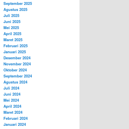
September 2025
Agustus 2025
Juli 2025
Juni 2025
Mei 2025
April 2025
Maret 2025
Februari 2025
Januari 2025
Desember 2024
November 2024
Oktober 2024
September 2024
Agustus 2024
Juli 2024
Juni 2024
Mei 2024
April 2024
Maret 2024
Februari 2024
Januari 2024