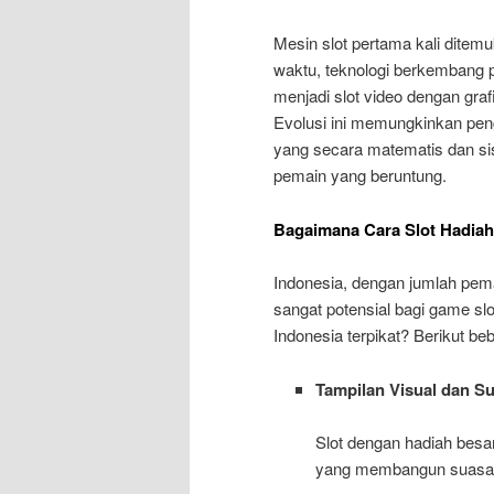
Mesin slot pertama kali ditemu
waktu, teknologi berkembang 
menjadi slot video dengan gra
Evolusi ini memungkinkan pen
yang secara matematis dan s
pemain yang beruntung.
Bagaimana Cara Slot Hadiah
Indonesia, dengan jumlah pema
sangat potensial bagi game s
Indonesia terpikat? Berikut b
Tampilan Visual dan 
Slot dengan hadiah besa
yang membangun suasan