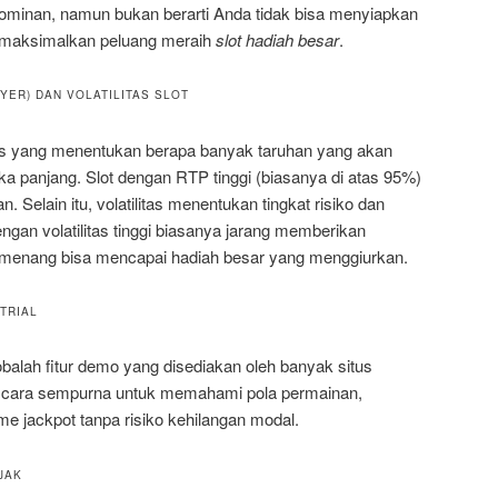
dominan, namun bukan berarti Anda tidak bisa menyiapkan
memaksimalkan peluang meraih
slot hadiah besar
.
AYER) DAN VOLATILITAS SLOT
is yang menentukan berapa banyak taruhan yang akan
a panjang. Slot dengan RTP tinggi (biasanya di atas 95%)
 Selain itu, volatilitas menentukan tingkat risiko dan
ngan volatilitas tinggi biasanya jarang memberikan
t menang bisa mencapai hadiah besar yang menggiurkan.
TRIAL
obalah fitur demo yang disediakan oleh banyak situs
ah cara sempurna untuk memahami pola permainan,
e jackpot tanpa risiko kehilangan modal.
JAK