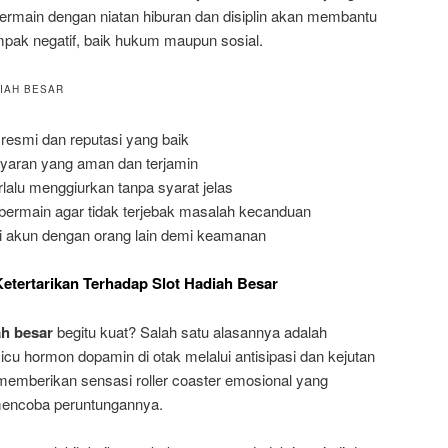
Bermain dengan niatan hiburan dan disiplin akan membantu
ak negatif, baik hukum maupun sosial.
DIAH BESAR
i resmi dan reputasi yang baik
aran yang aman dan terjamin
lalu menggiurkan tanpa syarat jelas
bermain agar tidak terjebak masalah kecanduan
i akun dengan orang lain demi keamanan
Ketertarikan Terhadap Slot Hadiah Besar
ah besar
begitu kuat? Salah satu alasannya adalah
u hormon dopamin di otak melalui antisipasi dan kejutan
” memberikan sensasi roller coaster emosional yang
mencoba peruntungannya.