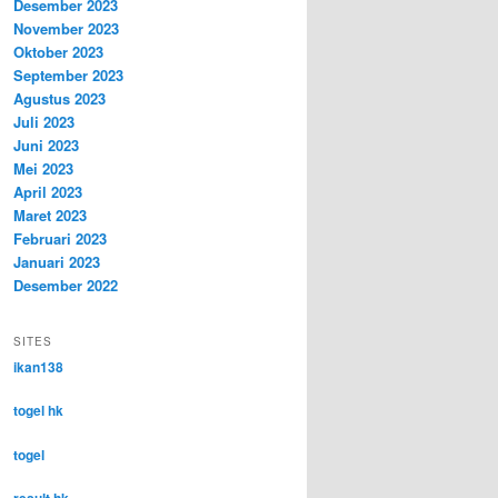
Desember 2023
November 2023
Oktober 2023
September 2023
Agustus 2023
Juli 2023
Juni 2023
Mei 2023
April 2023
Maret 2023
Februari 2023
Januari 2023
Desember 2022
SITES
ikan138
togel hk
togel