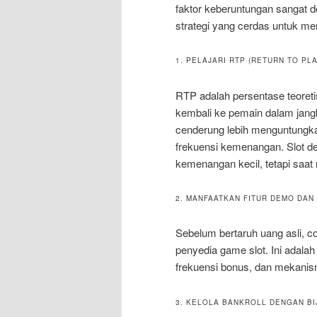
faktor keberuntungan sangat 
strategi yang cerdas untuk 
1. PELAJARI RTP (RETURN TO PL
RTP adalah persentase teoret
kembali ke pemain dalam jangk
cenderung lebih menguntungkan.
frekuensi kemenangan. Slot de
kemenangan kecil, tetapi saa
2. MANFAATKAN FITUR DEMO DAN 
Sebelum bertaruh uang asli, c
penyedia game slot. Ini adal
frekuensi bonus, dan mekanism
3. KELOLA BANKROLL DENGAN BI