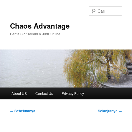
Langsung
ke
Cari
konten
utama
Chaos Advantage
Berita Slot Terkini & Judi Online
Menu
About US
Contact Us
Privacy Policy
utama
Navigasi
←
Sebelumnya
Selanjutnya
→
Tulisan