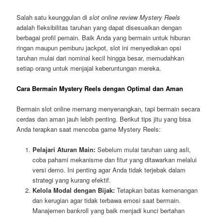
Salah satu keunggulan di
slot online review Mystery Reels
adalah fleksibilitas taruhan yang dapat disesuaikan dengan
berbagai profil pemain. Baik Anda yang bermain untuk hiburan
ringan maupun pemburu jackpot, slot ini menyediakan opsi
taruhan mulai dari nominal kecil hingga besar, memudahkan
setiap orang untuk menjajal keberuntungan mereka.
Cara Bermain Mystery Reels dengan Optimal dan Aman
Bermain slot online memang menyenangkan, tapi bermain secara
cerdas dan aman jauh lebih penting. Berikut tips jitu yang bisa
Anda terapkan saat mencoba game Mystery Reels:
Pelajari Aturan Main:
Sebelum mulai taruhan uang asli,
coba pahami mekanisme dan fitur yang ditawarkan melalui
versi demo. Ini penting agar Anda tidak terjebak dalam
strategi yang kurang efektif.
Kelola Modal dengan Bijak:
Tetapkan batas kemenangan
dan kerugian agar tidak terbawa emosi saat bermain.
Manajemen bankroll yang baik menjadi kunci bertahan