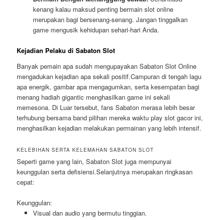
kenang kalau maksud penting bermain slot online
merupakan bagi bersenang-senang. Jangan tinggalkan
game mengusik kehidupan sehari-hari Anda.
Kejadian Pelaku di Sabaton Slot
Banyak pemain apa sudah mengupayakan Sabaton Slot Online
mengadukan kejadian apa sekali positif.Campuran di tengah lagu
apa energik, gambar apa mengagumkan, serta kesempatan bagi
menang hadiah gigantic menghasilkan game ini sekali
memesona. Di Luar tersebut, fans Sabaton merasa lebih besar
terhubung bersama band pilihan mereka waktu play slot gacor ini,
menghasilkan kejadian melakukan permainan yang lebih intensif.
KELEBIHAN SERTA KELEMAHAN SABATON SLOT
Seperti game yang lain, Sabaton Slot juga mempunyai
keunggulan serta defisiensi.Selanjutnya merupakan ringkasan
cepat:
Keunggulan:
Visual dan audio yang bermutu tinggian.