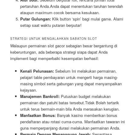
pertaruhan Anda.Anda dapat menentukan taruhan terendah
ataupun maximum cocok bersama kesukaan.
Putar Gulungan:
Klik button ‘spin’ bagi mulai game. Alami
setiap saat waktu putaran berputar!
STRATEGI UNTUK MENGALAHKAN SABATON SLOT
Walaupun permainan slot gacor sebagian besar bergantung di
keberuntungan, ada beberapa strategi siapa dapat Anda
implement bagi memperbaiki kesempatan berhasil:
Kenali Pelunasan:
Sebelum Ini melakukan permainan,
pelajari table pembayaran untuk mengerti harga masing-
masing simbol serta gabungan yang dapat menyampaikan
kejayaan.
Manajemen Bankroll:
Putuskan budget melakukan
permainan dan patuhi batas tersebut.Tidak Boleh tertarik
untuk terus bermain-main bila Anda merasakan kerugian.
Manfaatkan Bonus:
Banyak kasino memberikan bonus
pendaftaran atau rotasi cuma-cuma. Manfaatkan tawaran ini
guna memperpanjang durasi melakukan permainan Anda.
Bermain Dengan Menanggung Jawab:
Senantiasa