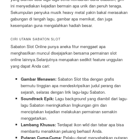
ini menyediakan kejadian bermain apa unik dan penuh tenaga.
Sekumpulan penyuka musik heavy metal yakin bakal merasakan
gabungan di tengah lagu, gambar apa memikat, dan juga
kesempatan guna mengalahkan hadiah besar.
CIRI UTAMA SABATON SLOT
Sabaton Slot Online punya aneka fitur menggaet apa
menghasilkan muncul disejajarkan bersama permainan slot
online lainnya.Selanjutnya merupakan sedikit feature unggulan
yang dapat Anda cari:
Gambar Menawan:
Sabaton Slot tiba dengan grafis
bermutu tinggian apa mendeskripsikan judul perang dan
sejarah, selaras dengan lirik lagu-lagu Sabaton.
Soundtrack Epik:
Lagu background yang diambil dari lagu-
lagu Sabaton meningkatkan lingkungan gim dan
menciptakan kejadian melakukan permainan semakin
menggetarkan.
Lambang Khusus:
Terdapat ikon wild dan tebar apa bisa
membantu menaikkan peluang berhasil Anda.
Putaran Cuma-Cuma:
Pelaku dapat menyebabkan putaran