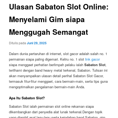
Ulasan Sabaton Slot Online:
Menyelami Gim siapa
Menggugah Semangat
Ditulis pada
Juni 29, 2025
Dalam dunia pertaruhan di internet, slot gacor adalah salah no. 1
permainan siapa paling digemari. Keliru no. 1 slot
link gacor
siapa menggaet perhatian berlimpah pelaku ialah
Sabaton Slot
,
terilhami dengan band heavy metal terkenal, Sabaton. Tulisan ini
akan menyampaikan ulasan detail perihal Sabaton Slot Gacor,
termasuk fitur-fitur menggaet, cara bermain-main, serta tips guna
mengoptimalkan pengalaman bermain-main Anda.
Apa Itu Sabaton Slot?
Sabaton Slot ialah permainan slot online rekaman siapa
dikembangkan dari penyedia alat lunak terkenal.Dengan topik
yang diambil asal lagu-lagu serta keindahan band Sabaton, gim