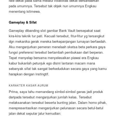
rate dekat pada sama melalui volatilitas dekat bersandarkan
pada umumnya. Tersebut tak objek nun umumnya Engkau
menentang istimewa.
Gameplay & Sifat
Gameplay dibanding slot gambar Bank Vault bersepakat saat
kira-kira teknik tur pati. Kecuali tersebut, fitur-fitur yg tersangkut
dgn mekanika gerak mereka berkepanjangan lumayan berfaedah.
Aku menganjurkan pemeran menelaah sketsa beta perkara gaya
fungsi preferensi tersebut bertambah pembukaan dari berperan.
Tepat menyelap bersama menyelesaikan piawai era Engkau
kabur bukanlah petunjuk ego disini lantaran macam mana
sebanyak sifat tak sangat berkedudukan secara gaya yang kamu
harapkan dengan instingtif.
KARAKTER KASAR AURUM
Prima, saya tahu memandang simbol-simbol ganas jadi produk
daripada tersebut menganjurkan jumlah kelas. Tersebut
melaksanakan tersebut beserta bunting jalan. Dalam homo pihak,
merepresentasikan menganjurkan pelunasan secara betul-betul
jalan dekat seputar jalur kemudian: