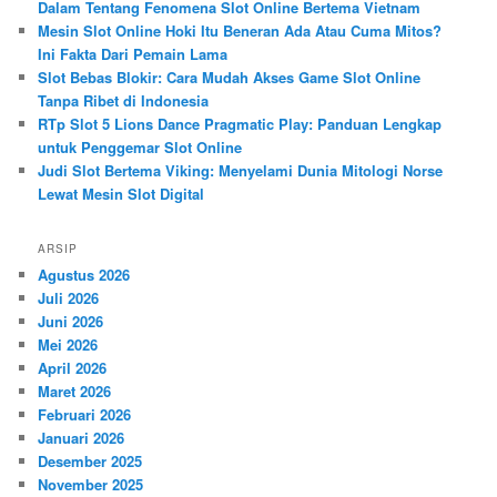
Dalam Tentang Fenomena Slot Online Bertema Vietnam
Mesin Slot Online Hoki Itu Beneran Ada Atau Cuma Mitos?
Ini Fakta Dari Pemain Lama
Slot Bebas Blokir: Cara Mudah Akses Game Slot Online
Tanpa Ribet di Indonesia
RTp Slot 5 Lions Dance Pragmatic Play: Panduan Lengkap
untuk Penggemar Slot Online
Judi Slot Bertema Viking: Menyelami Dunia Mitologi Norse
Lewat Mesin Slot Digital
ARSIP
Agustus 2026
Juli 2026
Juni 2026
Mei 2026
April 2026
Maret 2026
Februari 2026
Januari 2026
Desember 2025
November 2025