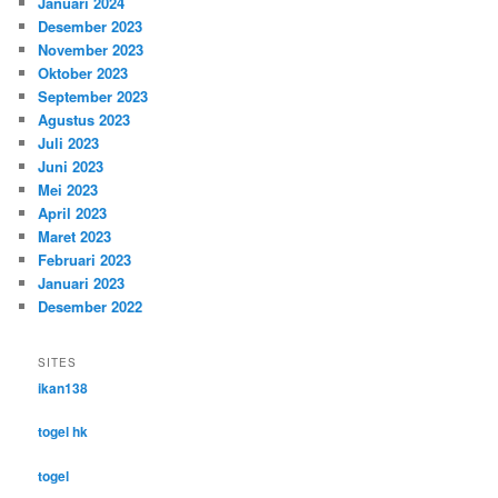
Januari 2024
Desember 2023
November 2023
Oktober 2023
September 2023
Agustus 2023
Juli 2023
Juni 2023
Mei 2023
April 2023
Maret 2023
Februari 2023
Januari 2023
Desember 2022
SITES
ikan138
togel hk
togel