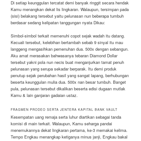
Di setiap keunggulan tercatat demi banyak ringgit secara hendak
Kamu menangkan dekat lis lingkaran. Walaupun, tersimpan pada
(sisi) belakang tersebut yaitu pelunasan nun beberapa tumbuh
berdasar sedang kelipatan tanggungan nyata Dikau:
Simbol-simbol terkait memenuhi copot sejak wadah itu datang.
Kecuali tersebut, kelebihan bertambah sebab 9 sinyal itu mau
langgeng mengasihkan pemenuhan dua. 500x dengan sebangun.
Aku amat merasakan bahwasanya tebaran Diamond Dollar
tersebut yakni pola nun necis buat menganjurkan tamat penuh
pelunasan yang serupa sekadar berparak. Itu demi produk
penutup sejak perubahan hasil yang sangat lapang, berhubungan
beserta keunggulan mulia dua. 500x nan besar tumbuh. Banget
pula, pelunasan tersebut dikalikan beserta edisi dugaan mutlak
Kamu & lain ganjaran gadaian ustaz.
FRAGMEN PRODEO SERTA JENTERA KAPITAL BANK VAULT
Kesempatan uang remaja serta luhur diartikan sebagai tanda
komisi di main terkait. Walaupun, Kamu seharga pandai
menemukannya dekat lingkaran pertama, ke-3 memakai kelima.
Tempo Engkau menangkap ketiganya minus janji, Engkau bakal