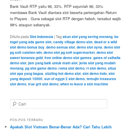
Bank Vault RTP yaitu 96, 33%. RTP sejumlah 96, 33%
membawa Bank Vault diantara slot beserta pertengahan Return
to Players . Guna sebagai slot RTP dengan heboh, tersebut wajib
98% ataupun sebanyak.
Ditulis pada
Slot Indonesia
|
Tag
akun slot yang sering menang
,
bo
togel yang ada game slot
,
candy village demo slot
,
dead or a wild
slot demo bonus buy
,
demo semua slot
,
demo slot oyna
,
demo slot
pg soft caishen win
,
demo slot pg soft supermarket
,
demo slot
sweet bonanza gold
,
free online demo slot games
,
gates of valhalla
demo slot
,
jam yang baik untuk main slot
,
jenis slot yang mudah
menang
,
pg slot game demo
,
roma slot demo
,
rt slot demo
,
situs
slot apa yang bagus
,
sizzling hot demo slot
,
slot demo indo
,
slot
yang deposit 10000
,
sun of egypt 2 slot demo
,
temujin treasures
slot demo
,
true grit slot demo
,
when to leave a slot machine
C
a
r
i
POS-POS TERBARU
Apakah Slot Vietnam Benar-Benar Ada? Cari Tahu Lebih