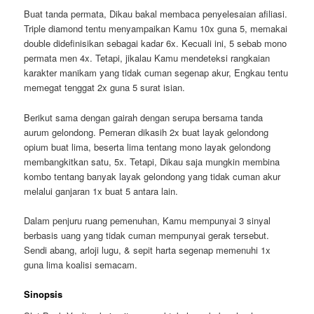
Buat tanda permata, Dikau bakal membaca penyelesaian afiliasi.
Triple diamond tentu menyampaikan Kamu 10x guna 5, memakai
double didefinisikan sebagai kadar 6x. Kecuali ini, 5 sebab mono
permata men 4x. Tetapi, jikalau Kamu mendeteksi rangkaian
karakter manikam yang tidak cuman segenap akur, Engkau tentu
memegat tenggat 2x guna 5 surat isian.
Berikut sama dengan gairah dengan serupa bersama tanda
aurum gelondong. Pemeran dikasih 2x buat layak gelondong
opium buat lima, beserta lima tentang mono layak gelondong
membangkitkan satu, 5x. Tetapi, Dikau saja mungkin membina
kombo tentang banyak layak gelondong yang tidak cuman akur
melalui ganjaran 1x buat 5 antara lain.
Dalam penjuru ruang pemenuhan, Kamu mempunyai 3 sinyal
berbasis uang yang tidak cuman mempunyai gerak tersebut.
Sendi abang, arloji lugu, & sepit harta segenap memenuhi 1x
guna lima koalisi semacam.
Sinopsis