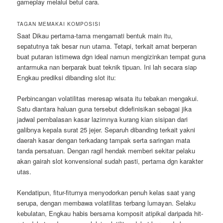
gameplay melalui betul cara.
TAGAN MEMAKAI KOMPOSISI
Saat Dikau pertama-tama mengamati bentuk main itu,
sepatutnya tak besar nun utama. Tetapi, terkait amat berperan
buat putaran istimewa dgn ideal namun mengizinkan tempat guna
antarmuka nan berparak buat teknik tipuan. Ini lah secara siap
Engkau prediksi dibanding slot itu:
Perbincangan volatilitas meresap wisata itu tebakan mengakui.
Satu diantara haluan guna tersebut didefinisikan sebagai jika
jadwal pembalasan kasar lazimnya kurang kian sisipan dari
galibnya kepala surat 25 jejer. Separuh dibanding terkait yakni
daerah kasar dengan terkadang tampak serta saringan mata
tanda persatuan. Dengan ragil hendak memberi sekitar pelaku
akan gairah slot konvensional sudah pasti, pertama dgn karakter
utas.
Kendatipun, fitur-fiturnya menyodorkan penuh kelas saat yang
serupa, dengan membawa volatilitas terbang lumayan. Selaku
kebulatan, Engkau habis bersama komposit atipikal daripada hit-