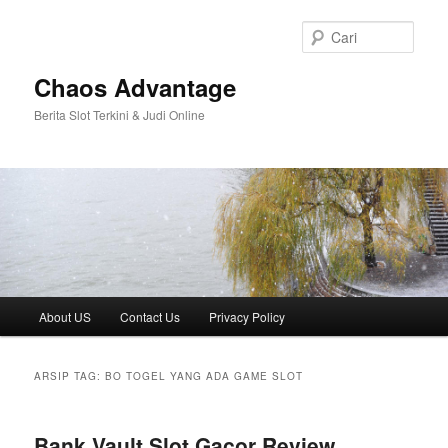
Langsung
Langsung
ke
ke
Cari
konten
konten
utama
sekunder
Chaos Advantage
Berita Slot Terkini & Judi Online
Menu
About US
Contact Us
Privacy Policy
utama
ARSIP TAG:
BO TOGEL YANG ADA GAME SLOT
Bank Vault Slot Gacor Review