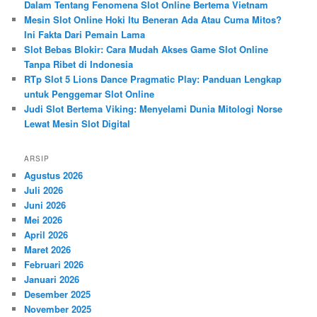
Dalam Tentang Fenomena Slot Online Bertema Vietnam
Mesin Slot Online Hoki Itu Beneran Ada Atau Cuma Mitos?
Ini Fakta Dari Pemain Lama
Slot Bebas Blokir: Cara Mudah Akses Game Slot Online
Tanpa Ribet di Indonesia
RTp Slot 5 Lions Dance Pragmatic Play: Panduan Lengkap
untuk Penggemar Slot Online
Judi Slot Bertema Viking: Menyelami Dunia Mitologi Norse
Lewat Mesin Slot Digital
ARSIP
Agustus 2026
Juli 2026
Juni 2026
Mei 2026
April 2026
Maret 2026
Februari 2026
Januari 2026
Desember 2025
November 2025