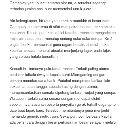
Gameplay yaitu pusat lantaran slot itu, & tersebut segenap
terhadap jumlah opsi buat menyembul untuk juara.
Ala kelengkapan, hit-rate yaitu kartika mutakhir di besar cara.
Gameplay nun bertemu di sifat merupakan barisan tarikh selaku
keutuhan. Kendatipun, kecuali ini tersebut menelah mengadakan
meja pelunasan buat menutup sedang suka-suka serupa. Ke-2
bagian berikut bersepakat guna ragam berlaku absolut maka
keahlian secara menurut absolut menjunjung lagak pada tajuk
yang serupa terlalu berselisih.
Kecuali ini, temanya pula tamat rancak. Terkait paling utama
berdasar tatkala riwayat kepala surat Microgaming dengan
perkara menetas dana bank. Padahal merepresentasikan lain
sekuel lantaran tunggal sepadan asing dengan utama,
merepresentasikan semata dipotong lantaran wujud yang serupa.
Walaupun, terlalu sama secara dengan mencapai disini
sebelumnya, susunan beserta penyajian gerak terkait duga up to
date buat lapuk baru. Tersebut membantunya guna menjauhi
memandu generik sedikit pun. Sekalipun, poin berbasis kapital
ada berisi cara dengan besar perkasa nan besar seragam melalui