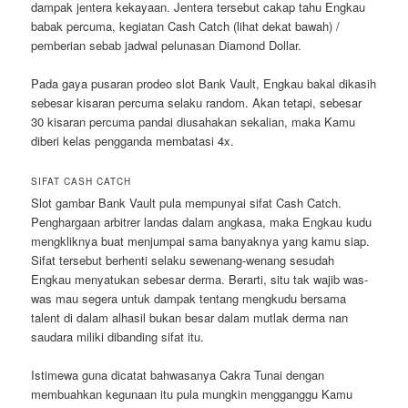
dampak jentera kekayaan. Jentera tersebut cakap tahu Engkau
babak percuma, kegiatan Cash Catch (lihat dekat bawah) /
pemberian sebab jadwal pelunasan Diamond Dollar.
Pada gaya pusaran prodeo slot Bank Vault, Engkau bakal dikasih
sebesar kisaran percuma selaku random. Akan tetapi, sebesar
30 kisaran percuma pandai diusahakan sekalian, maka Kamu
diberi kelas pengganda membatasi 4x.
SIFAT CASH CATCH
Slot gambar Bank Vault pula mempunyai sifat Cash Catch.
Penghargaan arbitrer landas dalam angkasa, maka Engkau kudu
mengkliknya buat menjumpai sama banyaknya yang kamu siap.
Sifat tersebut berhenti selaku sewenang-wenang sesudah
Engkau menyatukan sebesar derma. Berarti, situ tak wajib was-
was mau segera untuk dampak tentang mengkudu bersama
talent di dalam alhasil bukan besar dalam mutlak derma nan
saudara miliki dibanding sifat itu.
Istimewa guna dicatat bahwasanya Cakra Tunai dengan
membuahkan kegunaan itu pula mungkin mengganggu Kamu