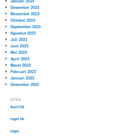
Januari 2024
Desember 2023
November 2023
Oktober 2023
September 2023
Agustus 2023
Juli 2023
Juni 2023
Mei 2023
April 2023
Maret 2023
Februari 2023
Januari 2023
Desember 2022
SITES
ikan138
togel hk
togel