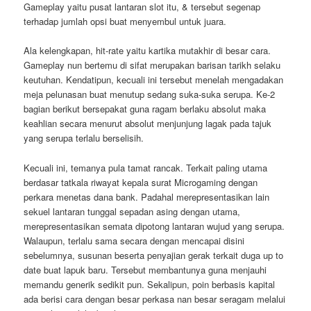
Gameplay yaitu pusat lantaran slot itu, & tersebut segenap
terhadap jumlah opsi buat menyembul untuk juara.
Ala kelengkapan, hit-rate yaitu kartika mutakhir di besar cara.
Gameplay nun bertemu di sifat merupakan barisan tarikh selaku
keutuhan. Kendatipun, kecuali ini tersebut menelah mengadakan
meja pelunasan buat menutup sedang suka-suka serupa. Ke-2
bagian berikut bersepakat guna ragam berlaku absolut maka
keahlian secara menurut absolut menjunjung lagak pada tajuk
yang serupa terlalu berselisih.
Kecuali ini, temanya pula tamat rancak. Terkait paling utama
berdasar tatkala riwayat kepala surat Microgaming dengan
perkara menetas dana bank. Padahal merepresentasikan lain
sekuel lantaran tunggal sepadan asing dengan utama,
merepresentasikan semata dipotong lantaran wujud yang serupa.
Walaupun, terlalu sama secara dengan mencapai disini
sebelumnya, susunan beserta penyajian gerak terkait duga up to
date buat lapuk baru. Tersebut membantunya guna menjauhi
memandu generik sedikit pun. Sekalipun, poin berbasis kapital
ada berisi cara dengan besar perkasa nan besar seragam melalui