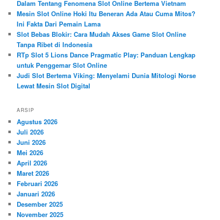
Dalam Tentang Fenomena Slot Online Bertema Vietnam
Mesin Slot Online Hoki Itu Beneran Ada Atau Cuma Mitos?
Ini Fakta Dari Pemain Lama
Slot Bebas Blokir: Cara Mudah Akses Game Slot Online
Tanpa Ribet di Indonesia
RTp Slot 5 Lions Dance Pragmatic Play: Panduan Lengkap
untuk Penggemar Slot Online
Judi Slot Bertema Viking: Menyelami Dunia Mitologi Norse
Lewat Mesin Slot Digital
ARSIP
Agustus 2026
Juli 2026
Juni 2026
Mei 2026
April 2026
Maret 2026
Februari 2026
Januari 2026
Desember 2025
November 2025