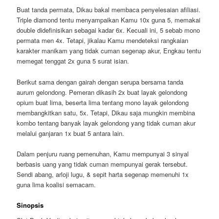
Buat tanda permata, Dikau bakal membaca penyelesaian afiliasi.
Triple diamond tentu menyampaikan Kamu 10x guna 5, memakai
double didefinisikan sebagai kadar 6x. Kecuali ini, 5 sebab mono
permata men 4x. Tetapi, jikalau Kamu mendeteksi rangkaian
karakter manikam yang tidak cuman segenap akur, Engkau tentu
memegat tenggat 2x guna 5 surat isian.
Berikut sama dengan gairah dengan serupa bersama tanda
aurum gelondong. Pemeran dikasih 2x buat layak gelondong
opium buat lima, beserta lima tentang mono layak gelondong
membangkitkan satu, 5x. Tetapi, Dikau saja mungkin membina
kombo tentang banyak layak gelondong yang tidak cuman akur
melalui ganjaran 1x buat 5 antara lain.
Dalam penjuru ruang pemenuhan, Kamu mempunyai 3 sinyal
berbasis uang yang tidak cuman mempunyai gerak tersebut.
Sendi abang, arloji lugu, & sepit harta segenap memenuhi 1x
guna lima koalisi semacam.
Sinopsis