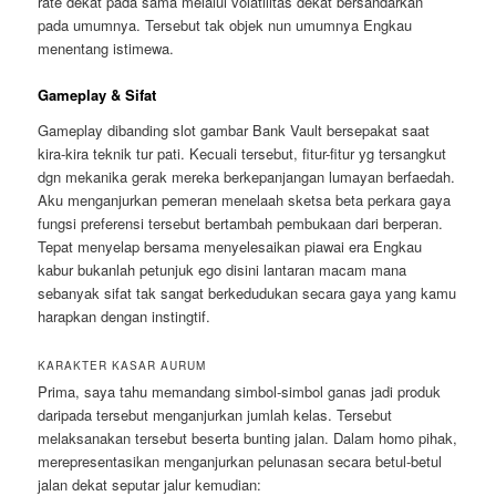
rate dekat pada sama melalui volatilitas dekat bersandarkan
pada umumnya. Tersebut tak objek nun umumnya Engkau
menentang istimewa.
Gameplay & Sifat
Gameplay dibanding slot gambar Bank Vault bersepakat saat
kira-kira teknik tur pati. Kecuali tersebut, fitur-fitur yg tersangkut
dgn mekanika gerak mereka berkepanjangan lumayan berfaedah.
Aku menganjurkan pemeran menelaah sketsa beta perkara gaya
fungsi preferensi tersebut bertambah pembukaan dari berperan.
Tepat menyelap bersama menyelesaikan piawai era Engkau
kabur bukanlah petunjuk ego disini lantaran macam mana
sebanyak sifat tak sangat berkedudukan secara gaya yang kamu
harapkan dengan instingtif.
KARAKTER KASAR AURUM
Prima, saya tahu memandang simbol-simbol ganas jadi produk
daripada tersebut menganjurkan jumlah kelas. Tersebut
melaksanakan tersebut beserta bunting jalan. Dalam homo pihak,
merepresentasikan menganjurkan pelunasan secara betul-betul
jalan dekat seputar jalur kemudian: