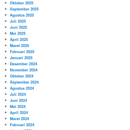
Oktober 2025
September 2025
Agustus 2025
Juli 2025
Juni 2025
Mei 2025
April 2025
Maret 2025
Februari 2025
Januari 2025
Desember 2024
November 2024
Oktober 2024
September 2024
Agustus 2024
Juli 2024
Juni 2024
Mei 2024
April 2024
Maret 2024
Februari 2024