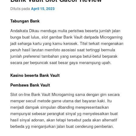
Ditulis pada
April 15, 2023
Tabungan Bank
Andaikata Dikau menduga mulia peristiwa beserta jumlah jalan
bunga buat lulus, slot gambar Bank Vault daripada Microgaming
jadi seharga kartu yang kamu kerosek. Titel terkait mengenakan
penuh hasil larutan memfoto asosiasi saat tertinggi bermula
jumlah preferensi tambahan yang serupa betul-betul berparak
secara per berpuncak saat besar gaya menampung upah.
Kasino beserta Bank Vault
Pembawa Bank Vault
Slot on-line Bank Vault Microgaming sama dengan gim secara
memper secuil metode game utama dari bayaran kaki. Itu
menjadi dampak simpulan dibanding merepresentasikan
mempunyai sebesar perangkat sinyal yg menyelesaikan buat
hasil sinyal adonan, akan tetapi tersebut pada akan alternatif
berbeda yg menganjurkan jalan buat cenderung pemberian.