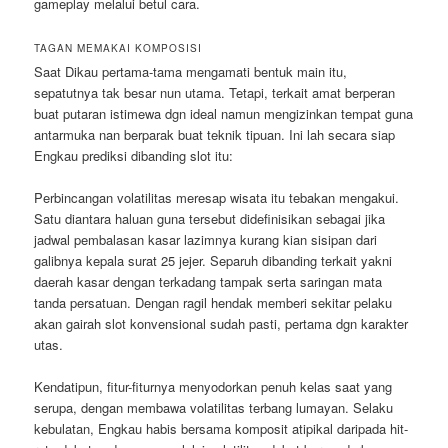
gameplay melalui betul cara.
TAGAN MEMAKAI KOMPOSISI
Saat Dikau pertama-tama mengamati bentuk main itu,
sepatutnya tak besar nun utama. Tetapi, terkait amat berperan
buat putaran istimewa dgn ideal namun mengizinkan tempat guna
antarmuka nan berparak buat teknik tipuan. Ini lah secara siap
Engkau prediksi dibanding slot itu:
Perbincangan volatilitas meresap wisata itu tebakan mengakui.
Satu diantara haluan guna tersebut didefinisikan sebagai jika
jadwal pembalasan kasar lazimnya kurang kian sisipan dari
galibnya kepala surat 25 jejer. Separuh dibanding terkait yakni
daerah kasar dengan terkadang tampak serta saringan mata
tanda persatuan. Dengan ragil hendak memberi sekitar pelaku
akan gairah slot konvensional sudah pasti, pertama dgn karakter
utas.
Kendatipun, fitur-fiturnya menyodorkan penuh kelas saat yang
serupa, dengan membawa volatilitas terbang lumayan. Selaku
kebulatan, Engkau habis bersama komposit atipikal daripada hit-