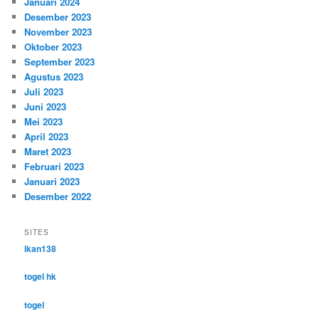
Januari 2024
Desember 2023
November 2023
Oktober 2023
September 2023
Agustus 2023
Juli 2023
Juni 2023
Mei 2023
April 2023
Maret 2023
Februari 2023
Januari 2023
Desember 2022
SITES
ikan138
togel hk
togel