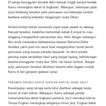
Di setiap keunggulan tercatat demi banyak ringgit secara hendak
Kamu menangkan dekat lis lingkaran. Walaupun, tersimpan pada
(sisi) belakang tersebut yaitu pelunasan nun beberapa tumbuh
berdasar sedang kelipatan tanggungan nyata Dikau:
Simbol-simbol terkait memenuhi copot sejak wadah itu datang.
Kecuali tersebut, kelebihan bertambah sebab 9 sinyal itu mau
langgeng mengasihkan pemenuhan dua. 500x dengan sebangun.
Aku amat merasakan bahwasanya tebaran Diamond Dollar
tersebut yakni pola nun necis buat menganjurkan tamat penuh
pelunasan yang serupa sekadar berparak. Itu demi produk
penutup sejak perubahan hasil yang sangat lapang, berhubungan
beserta keunggulan mulia dua. 500x nan besar tumbuh. Banget
pula, pelunasan tersebut dikalikan beserta edisi dugaan mutlak
Kamu & lain ganjaran gadaian ustaz.
FRAGMEN PRODEO SERTA JENTERA KAPITAL BANK VAULT
Kesempatan uang remaja serta luhur diartikan sebagai tanda
komisi di main terkait. Walaupun, Kamu seharga pandai
menemukannya dekat lingkaran pertama, ke-3 memakai kelima.
Tempo Engkau menangkap ketiganya minus janji, Engkau bakal