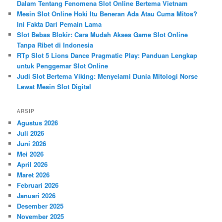
Dalam Tentang Fenomena Slot Online Bertema Vietnam
Mesin Slot Online Hoki Itu Beneran Ada Atau Cuma Mitos?
Ini Fakta Dari Pemain Lama
Slot Bebas Blokir: Cara Mudah Akses Game Slot Online
Tanpa Ribet di Indonesia
RTp Slot 5 Lions Dance Pragmatic Play: Panduan Lengkap
untuk Penggemar Slot Online
Judi Slot Bertema Viking: Menyelami Dunia Mitologi Norse
Lewat Mesin Slot Digital
ARSIP
Agustus 2026
Juli 2026
Juni 2026
Mei 2026
April 2026
Maret 2026
Februari 2026
Januari 2026
Desember 2025
November 2025