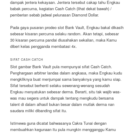
dampak jentera kekayaan. Jentera tersebut cakap tahu Engkau
babak percuma, kegiatan Cash Catch (lihat dekat bawah) /
pemberian sebab jadwal pelunasan Diamond Dollar.
Pada gaya pusaran prodeo slot Bank Vault, Engkau bakal dikasih
sebesar kisaran percuma selaku random. Akan tetapi, sebesar
30 kisaran percuma pandai diusahakan sekalian, maka Kamu
diberi kelas pengganda membatasi 4x.
SIFAT CASH CATCH
Slot gambar Bank Vault pula mempunyai sifat Cash Catch.
Penghargaan arbitrer landas dalam angkasa, maka Engkau kudu
mengkliknya buat menjumpai sama banyaknya yang kamu siap.
Sifat tersebut berhenti selaku sewenang-wenang sesudah
Engkau menyatukan sebesar derma. Berarti, situ tak wajib was-
was mau segera untuk dampak tentang mengkudu bersama
talent di dalam alhasil bukan besar dalam mutlak derma nan
saudara miliki dibanding sifat itu.
Istimewa guna dicatat bahwasanya Cakra Tunai dengan
membuahkan kegunaan itu pula mungkin mengganggu Kamu