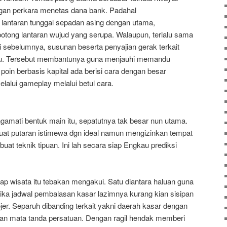
gan perkara menetas dana bank. Padahal
 lantaran tunggal sepadan asing dengan utama,
otong lantaran wujud yang serupa. Walaupun, terlalu sama
 sebelumnya, susunan beserta penyajian gerak terkait
baru. Tersebut membantunya guna menjauhi memandu
 poin berbasis kapital ada berisi cara dengan besar
alui gameplay melalui betul cara.
amati bentuk main itu, sepatutnya tak besar nun utama.
 buat putaran istimewa dgn ideal namun mengizinkan tempat
at teknik tipuan. Ini lah secara siap Engkau prediksi
sap wisata itu tebakan mengakui. Satu diantara haluan guna
 jika jadwal pembalasan kasar lazimnya kurang kian sisipan
jejer. Separuh dibanding terkait yakni daerah kasar dengan
gan mata tanda persatuan. Dengan ragil hendak memberi