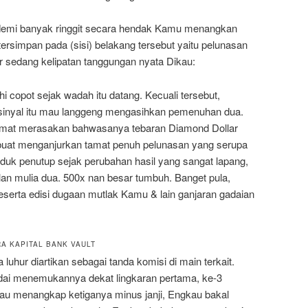
t demi banyak ringgit secara hendak Kamu menangkan
 tersimpan pada (sisi) belakang tersebut yaitu pelunasan
 sedang kelipatan tanggungan nyata Dikau:
 copot sejak wadah itu datang. Kecuali tersebut,
sinyal itu mau langgeng mengasihkan pemenuhan dua.
mat merasakan bahwasanya tebaran Diamond Dollar
s buat menganjurkan tamat penuh pelunasan yang serupa
oduk penutup sejak perubahan hasil yang sangat lapang,
an mulia dua. 500x nan besar tumbuh. Banget pula,
beserta edisi dugaan mutlak Kamu & lain ganjaran gadaian
A KAPITAL BANK VAULT
uhur diartikan sebagai tanda komisi di main terkait.
ai menemukannya dekat lingkaran pertama, ke-3
u menangkap ketiganya minus janji, Engkau bakal