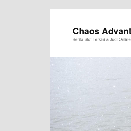
Langsung
Langsung
ke
ke
konten
konten
Chaos Advan
utama
sekunder
Berita Slot Terkini & Judi Online