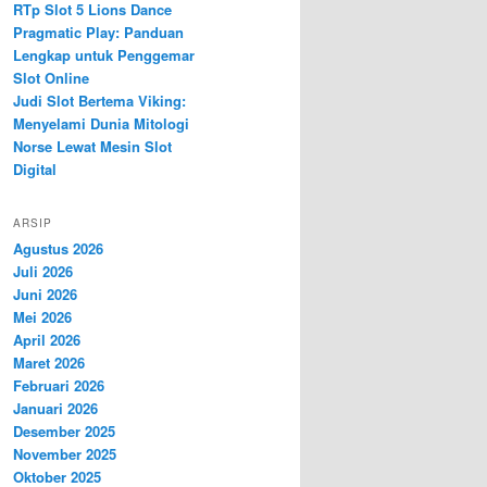
RTp Slot 5 Lions Dance
Pragmatic Play: Panduan
Lengkap untuk Penggemar
Slot Online
Judi Slot Bertema Viking:
Menyelami Dunia Mitologi
Norse Lewat Mesin Slot
Digital
ARSIP
Agustus 2026
Juli 2026
Juni 2026
Mei 2026
April 2026
Maret 2026
Februari 2026
Januari 2026
Desember 2025
November 2025
Oktober 2025