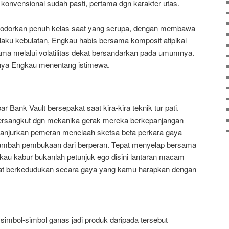
t konvensional sudah pasti, pertama dgn karakter utas.
enyodorkan penuh kelas saat yang serupa, dengan membawa
elaku kebulatan, Engkau habis bersama komposit atipikal
sama melalui volatilitas dekat bersandarkan pada umumnya.
nya Engkau menentang istimewa.
 Bank Vault bersepakat saat kira-kira teknik tur pati.
yg tersangkut dgn mekanika gerak mereka berkepanjangan
anjurkan pemeran menelaah sketsa beta perkara gaya
ertambah pembukaan dari berperan. Tepat menyelap bersama
kau kabur bukanlah petunjuk ego disini lantaran macam
gat berkedudukan secara gaya yang kamu harapkan dengan
imbol-simbol ganas jadi produk daripada tersebut