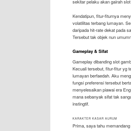
sekitar pelaku akan gairah slo
Kendatipun, fitur-fiturnya m
volatilitas terbang lumayan. S
daripada hit-rate dekat pada 
Tersebut tak objek nun umum
Gameplay & Sifat
Gameplay dibanding slot gambar
Kecuali tersebut, fitur-fitur 
lumayan berfaedah. Aku meng
fungsi preferensi tersebut b
menyelesaikan piawai era Eng
mana sebanyak sifat tak san
instingtif.
KARAKTER KASAR AURUM
Prima, saya tahu memandang s