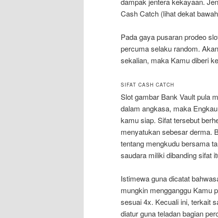
dampak jentera kekayaan. Jen
Cash Catch (lihat dekat bawah
Pada gaya pusaran prodeo slot
percuma selaku random. Akan 
sekalian, maka Kamu diberi k
SIFAT CASH CATCH
Slot gambar Bank Vault pula m
dalam angkasa, maka Engkau
kamu siap. Sifat tersebut be
menyatukan sebesar derma. Be
tentang mengkudu bersama tal
saudara miliki dibanding sifat it
Istimewa guna dicatat bahwa
mungkin mengganggu Kamu pen
sesuai 4x. Kecuali ini, terka
diatur guna teladan bagian pe