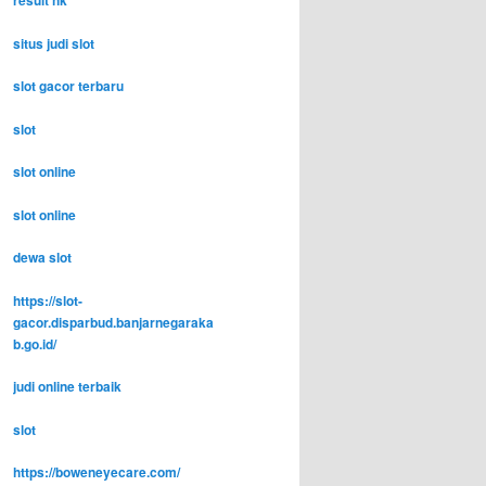
result hk
situs judi slot
slot gacor terbaru
slot
slot online
slot online
dewa slot
https://slot-
gacor.disparbud.banjarnegaraka
b.go.id/
judi online terbaik
slot
https://boweneyecare.com/