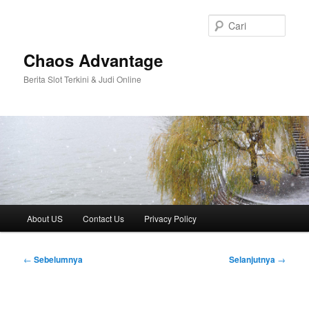
Langsung
ke
Cari
konten
utama
Chaos Advantage
Berita Slot Terkini & Judi Online
Menu
About US
Contact Us
Privacy Policy
utama
Navigasi
←
Sebelumnya
Selanjutnya
→
Tulisan