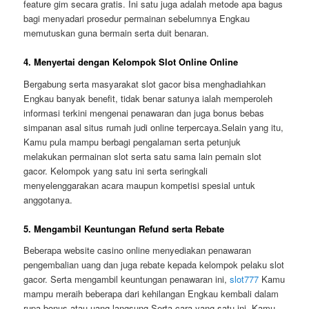
feature gim secara gratis. Ini satu juga adalah metode apa bagus
bagi menyadari prosedur permainan sebelumnya Engkau
memutuskan guna bermain serta duit benaran.
4. Menyertai dengan Kelompok Slot Online Online
Bergabung serta masyarakat slot gacor bisa menghadiahkan
Engkau banyak benefit, tidak benar satunya ialah memperoleh
informasi terkini mengenai penawaran dan juga bonus bebas
simpanan asal situs rumah judi online terpercaya.Selain yang itu,
Kamu pula mampu berbagi pengalaman serta petunjuk
melakukan permainan slot serta satu sama lain pemain slot
gacor. Kelompok yang satu ini serta seringkali
menyelenggarakan acara maupun kompetisi spesial untuk
anggotanya.
5. Mengambil Keuntungan Refund serta Rebate
Beberapa website casino online menyediakan penawaran
pengembalian uang dan juga rebate kepada kelompok pelaku slot
gacor. Serta mengambil keuntungan penawaran ini,
slot777
Kamu
mampu meraih beberapa dari kehilangan Engkau kembali dalam
rupa bonus atau uang langsung.Serta cara yang satu ini, Kamu