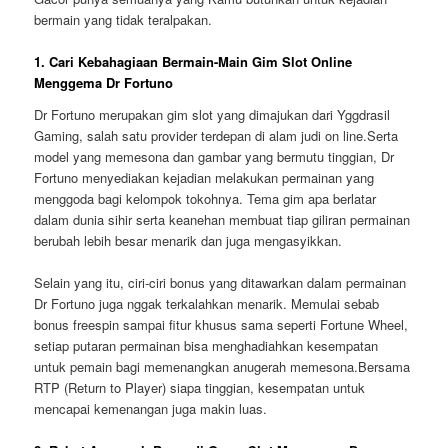
bermain yang tidak teralpakan.
1. Cari Kebahagiaan Bermain-Main Gim Slot Online
Menggema Dr Fortuno
Dr Fortuno merupakan gim slot yang dimajukan dari Yggdrasil
Gaming, salah satu provider terdepan di alam judi on line.Serta
model yang memesona dan gambar yang bermutu tinggian, Dr
Fortuno menyediakan kejadian melakukan permainan yang
menggoda bagi kelompok tokohnya. Tema gim apa berlatar
dalam dunia sihir serta keanehan membuat tiap giliran permainan
berubah lebih besar menarik dan juga mengasyikkan.
Selain yang itu, ciri-ciri bonus yang ditawarkan dalam permainan
Dr Fortuno juga nggak terkalahkan menarik. Memulai sebab
bonus freespin sampai fitur khusus sama seperti Fortune Wheel,
setiap putaran permainan bisa menghadiahkan kesempatan
untuk pemain bagi memenangkan anugerah memesona.Bersama
RTP (Return to Player) siapa tinggian, kesempatan untuk
mencapai kemenangan juga makin luas.