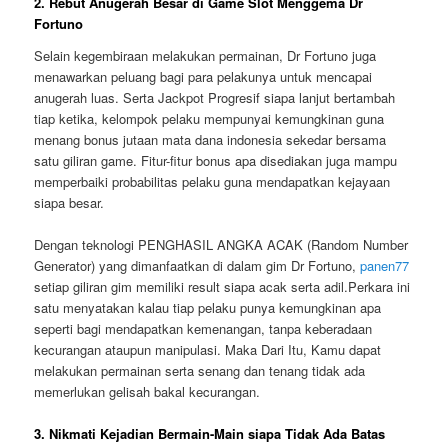
2. Rebut Anugerah Besar di Game Slot Menggema Dr
Fortuno
Selain kegembiraan melakukan permainan, Dr Fortuno juga
menawarkan peluang bagi para pelakunya untuk mencapai
anugerah luas. Serta Jackpot Progresif siapa lanjut bertambah
tiap ketika, kelompok pelaku mempunyai kemungkinan guna
menang bonus jutaan mata dana indonesia sekedar bersama
satu giliran game. Fitur-fitur bonus apa disediakan juga mampu
memperbaiki probabilitas pelaku guna mendapatkan kejayaan
siapa besar.
Dengan teknologi PENGHASIL ANGKA ACAK (Random Number
Generator) yang dimanfaatkan di dalam gim Dr Fortuno,
panen77
setiap giliran gim memiliki result siapa acak serta adil.Perkara ini
satu menyatakan kalau tiap pelaku punya kemungkinan apa
seperti bagi mendapatkan kemenangan, tanpa keberadaan
kecurangan ataupun manipulasi. Maka Dari Itu, Kamu dapat
melakukan permainan serta senang dan tenang tidak ada
memerlukan gelisah bakal kecurangan.
3. Nikmati Kejadian Bermain-Main siapa Tidak Ada Batas