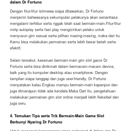
dalam Dr Fortuno
Dengan fitur-fitur istimewa siapa ditawarkan, Dr Fortuno
menjamin bahwasanya sekumpulan pelakunya akan senantiasa
mengalami terhibur serta nggak lelah saat bermain-main.Fitur-fitur
mirip autoplay serta fast play mengizinkan pelaku untuk
menyusun gim sesuai serta pilihan masing-masing, maka dari itu
Kamu bisa melakukan permainan serta lebih besar betah serta
efektif.
Selain tersebut, keseruan bermain-main gim slot gacor Dr
Fortuno serta bisa dinikmati dalam bermacam-macam device,
baik yang itu komputer desktop atau smartphone. Dengan
tampilan siapa tanggap dan juga user-friendly, Dr Fortuno
menyatakan kalau Engkau mampu bermain-main kapanpun dan
juga dimanapun tidak ada kendala.Maka Dari Itu, pengetahuan
melakukan permainan gim slot online menjadi lebih fleksibel dan
juga seru.
4. Temukan Tips serta Trik Bermain-Main Game Slot
Berbunyi Nyaring Dr Fortuno
Untuk mencapai kemenangan siapa maksimal di dalam gim Dr