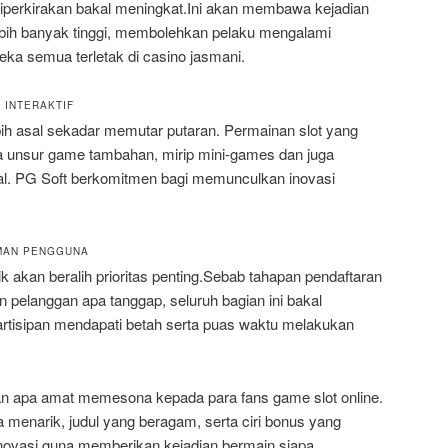
 diperkirakan bakal meningkat.Ini akan membawa kejadian
ebih banyak tinggi, membolehkan pelaku mengalami
a semua terletak di casino jasmani.
 INTERAKTIF
h asal sekadar memutar putaran. Permainan slot yang
ma unsur game tambahan, mirip mini-games dan juga
nal. PG Soft berkomitmen bagi memunculkan inovasi
AMAN PENGGUNA
akan beralih prioritas penting.Sebab tahapan pendaftaran
pelanggan apa tanggap, seluruh bagian ini bakal
artisipan mendapati betah serta puas waktu melakukan
han apa amat memesona kepada para fans game slot online.
 menarik, judul yang beragam, serta ciri bonus yang
inovasi guna memberikan kejadian bermain siapa