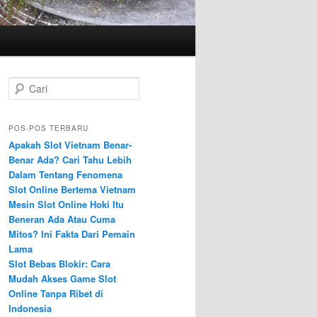
C
a
r
i
POS-POS TERBARU
Apakah Slot Vietnam Benar-
Benar Ada? Cari Tahu Lebih
Dalam Tentang Fenomena
Slot Online Bertema Vietnam
Mesin Slot Online Hoki Itu
Beneran Ada Atau Cuma
Mitos? Ini Fakta Dari Pemain
Lama
Slot Bebas Blokir: Cara
Mudah Akses Game Slot
Online Tanpa Ribet di
Indonesia