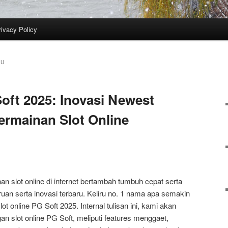
rivacy Policy
RU
Soft 2025: Inovasi Newest
Permainan Slot Online
nan slot online di internet bertambah tumbuh cepat serta
an serta inovasi terbaru. Keliru no. 1 nama apa semakin
online PG Soft 2025. Internal tulisan ini, kami akan
n slot online PG Soft, meliputi features menggaet,