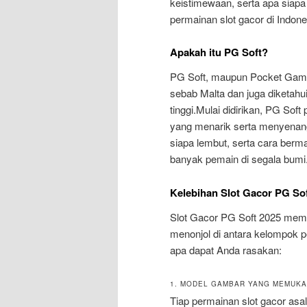
keistimewaan, serta apa siap
permainan slot gacor di Indone
Apakah itu PG Soft?
PG Soft, maupun Pocket Gam
sebab Malta dan juga diketahu
tinggi.Mulai didirikan, PG S
yang menarik serta menyenan
siapa lembut, serta cara berma
banyak pemain di segala bumi
Kelebihan Slot Gacor PG Sof
Slot Gacor PG Soft 2025 me
menonjol di antara kelompok 
apa dapat Anda rasakan:
1. MODEL GAMBAR YANG MEMUK
Tiap permainan slot gacor asal