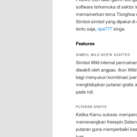
software terkemuka di sektor i
memamerkan tema Tionghoa de
Simbol-simbol yang dipakai di
tentu saja,
opa777
singa.
Features
SIMBOL WILD SERTA SCATTER
Simbol Wild internal permainan
diwakili oleh angpao. Ikon Wil
bagi menyusun kombinasi jua
menghidupkan putaran gratis 
pada roll.
PUTARAN GRATIS
Ketika Kamu sukses memperole
memenangkan freespin.Selama p
putaran guna memperbaiki ke
luas.