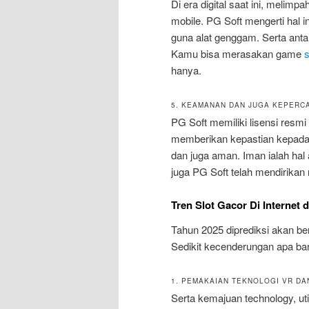
Di era digital saat ini, melim
mobile. PG Soft mengerti hal
guna alat genggam. Serta ant
Kamu bisa merasakan game
hanya.
5. KEAMANAN DAN JUGA KEPERC
PG Soft memiliki lisensi resmi
memberikan kepastian kepada 
dan juga aman. Iman ialah hal 
juga PG Soft telah mendirikan 
Tren Slot Gacor Di Internet d
Tahun 2025 diprediksi akan be
Sedikit kecenderungan apa ba
1. PEMAKAIAN TEKNOLOGI VR DA
Serta kemajuan technology, util