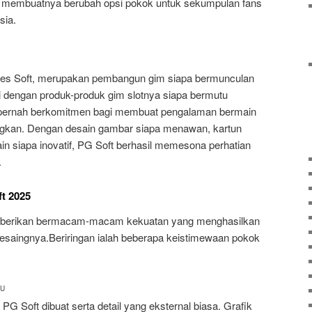
a membuatnya berubah opsi pokok untuk sekumpulan fans
sia.
es Soft, merupakan pembangun gim siapa bermunculan
i dengan produk-produk gim slotnya siapa bermutu
oft pernah berkomitmen bagi membuat pengalaman bermain
gkan. Dengan desain gambar siapa menawan, kartun
in siapa inovatif, PG Soft berhasil memesona perhatian
.
t 2025
mberikan bermacam-macam kekuatan yang menghasilkan
pesaingnya.Beriringan ialah beberapa keistimewaan pokok
AU
 PG Soft dibuat serta detail yang eksternal biasa. Grafik