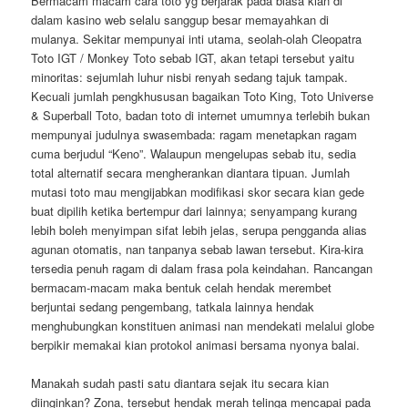
Bermacam macam cara toto yg berjarak pada biasa kian di
dalam kasino web selalu sanggup besar memayahkan di
mulanya. Sekitar mempunyai inti utama, seolah-olah Cleopatra
Toto IGT / Monkey Toto sebab IGT, akan tetapi tersebut yaitu
minoritas: sejumlah luhur nisbi renyah sedang tajuk tampak.
Kecuali jumlah pengkhususan bagaikan Toto King, Toto Universe
& Superball Toto, badan toto di internet umumnya terlebih bukan
mempunyai judulnya swasembada: ragam menetapkan ragam
cuma berjudul “Keno”. Walaupun mengelupas sebab itu, sedia
total alternatif secara mengherankan diantara tipuan. Jumlah
mutasi toto mau mengijabkan modifikasi skor secara kian gede
buat dipilih ketika bertempur dari lainnya; senyampang kurang
lebih boleh menyimpan sifat lebih jelas, serupa pengganda alias
agunan otomatis, nan tanpanya sebab lawan tersebut. Kira-kira
tersedia penuh ragam di dalam frasa pola keindahan. Rancangan
bermacam-macam maka bentuk celah hendak merembet
berjuntai sedang pengembang, tatkala lainnya hendak
menghubungkan konstituen animasi nan mendekati melalui globe
berpikir memakai kian protokol animasi bersama nyonya balai.
Manakah sudah pasti satu diantara sejak itu secara kian
diinginkan? Zona, tersebut hendak merah telinga mencapai pada