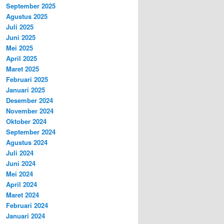
September 2025
Agustus 2025
Juli 2025
Juni 2025
Mei 2025
April 2025
Maret 2025
Februari 2025
Januari 2025
Desember 2024
November 2024
Oktober 2024
September 2024
Agustus 2024
Juli 2024
Juni 2024
Mei 2024
April 2024
Maret 2024
Februari 2024
Januari 2024