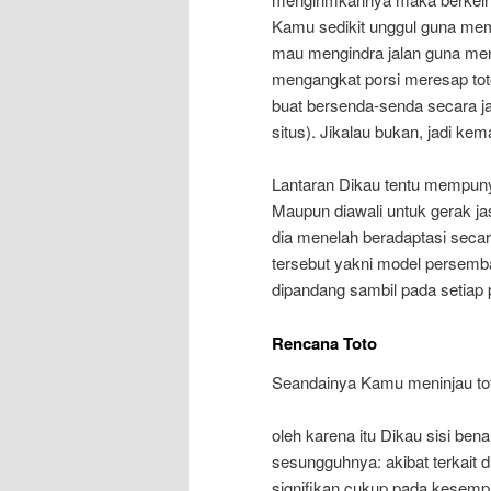
Kamu sedikit unggul guna mem
mau mengindra jalan guna me
mengangkat porsi meresap toto
buat bersenda-senda secara j
situs). Jikalau bukan, jadi ke
Lantaran Dikau tentu mempunyai
Maupun diawali untuk gerak j
dia menelah beradaptasi secara
tersebut yakni model persem
dipandang sambil pada setiap
Rencana Toto
Seandainya Kamu meninjau to
oleh karena itu Dikau sisi bena
sesungguhnya: akibat terkait 
signifikan cukup pada kesemp