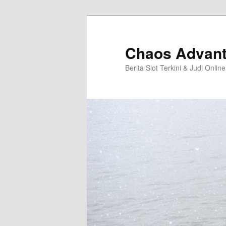
Langsung
Langsung
ke
ke
konten
konten
Chaos Advan
utama
sekunder
Berita Slot Terkini & Judi Online