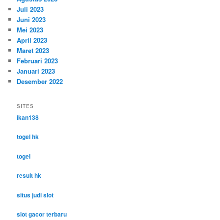
Juli 2023
Juni 2023
Mei 2023
April 2023
Maret 2023
Februari 2023
Januari 2023
Desember 2022
SITES
ikan138
togel hk
togel
result hk
situs judi slot
slot gacor terbaru