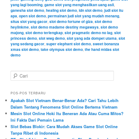
yang lagi booming
,
game slot yang menghasilkan uang asli
,
ganesha slot demo
,
healing slot demo
,
idn slot demo
,
judi slot itu
apa
,
open slot demo
,
permainan judi slot yang mudah menang
,
situs slot yang gacor
,
slot demo fortune of giza
,
slot demo
heylinkme
,
slot demo madame destiny megaways
,
slot demo
majong
,
slot demo terlengkap
,
slot pragmatic demo no lag
,
slot
princess demo
,
slot wwg demo
,
slot yang ada dompet utama
,
slot
yang sedang gacor
,
super elephant slot demo
,
sweet bonanza
xmas slot demo
,
take olympus slot demo
,
the hand midas slot
demo
C
a
r
i
POS-POS TERBARU
Apakah Slot Vietnam Benar-Benar Ada? Cari Tahu Lebih
Dalam Tentang Fenomena Slot Online Bertema Vietnam
Mesin Slot Online Hoki Itu Beneran Ada Atau Cuma Mitos?
Ini Fakta Dari Pemain Lama
Slot Bebas Blokir: Cara Mudah Akses Game Slot Online
Tanpa Ribet di Indonesia