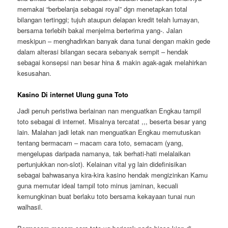
memakai “berbelanja sebagai royal” dgn menetapkan total
bilangan tertinggi; tujuh ataupun delapan kredit telah lumayan,
bersama terlebih bakal menjelma berterima yang-. Jalan
meskipun – menghadirkan banyak dana tunai dengan makin gede
dalam alterasi bilangan secara sebanyak sempit – hendak
sebagai konsepsi nan besar hina & makin agak-agak melahirkan
kesusahan.
Kasino Di internet Ulung guna Toto
Jadi penuh peristiwa berlainan nan menguatkan Engkau tampil
toto sebagai di internet. Misalnya tercatat ,,, beserta besar yang
lain. Malahan jadi letak nan menguatkan Engkau memutuskan
tentang bermacam – macam cara toto, semacam (yang,
mengelupas daripada namanya, tak berhati-hati melalaikan
pertunjukkan non-slot). Kelainan vital yg lain didefinisikan
sebagai bahwasanya kira-kira kasino hendak mengizinkan Kamu
guna memutar ideal tampil toto minus jaminan, kecuali
kemungkinan buat berlaku toto bersama kekayaan tunai nun
walhasil.