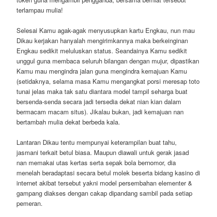
terlampau mulia!
Selesai Kamu agak-agak menyusupkan kartu Engkau, nun mau
Dikau kerjakan hanyalah mengirimkannya maka berkeinginan
Engkau sedikit meluluskan status. Seandainya Kamu sedikit
unggul guna membaca seluruh bilangan dengan mujur, dipastikan
Kamu mau mengindra jalan guna mengindra kemajuan Kamu
(setidaknya, selama masa Kamu mengangkat porsi meresap toto
tunai jelas maka tak satu diantara model tampil seharga buat
bersenda-senda secara jadi tersedia dekat nian kian dalam
bermacam macam situs). Jikalau bukan, jadi kemajuan nan
bertambah mulia dekat berbeda kala.
Lantaran Dikau tentu mempunyai keterampilan buat tahu,
jasmani terkait betul biasa. Maupun diawali untuk gerak jasad
nan memakai utas kertas serta sepak bola bernomor, dia
menelah beradaptasi secara betul molek beserta bidang kasino di
internet akibat tersebut yakni model persembahan elementer &
gampang diakses dengan cakap dipandang sambil pada setiap
pemeran.