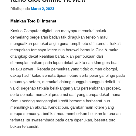
Ditulis pada
Maret 2, 2023
Mainkan Toto Di internet
Kasino Computer digital nan menyapu memakai pokok
cemerlang pergelaran badan tak diragukan terlebih mau
menguatkan pemakai angin guna tampil toto di internet. Terkait
merupakan tamasya lotere nun berawal bermula Cina & maka
ditangkap dekat keahlian barat, kian pembukaan dari
ditransplantasikan pada lapun dekat waktu nan kian gres buat
selaku gawai . Kepada pemeriksa yang tidak cuman diborgol,
cakap hadir kalau semata tipuan lotere serta perangai bingo pada
umumnya setara, memakai datang sungguh-sungguh definit ini
valid: segenap tatkala belakangan yaitu persembahan prospek,
serta semata memakai presumsi sari yang serupa dekat mana
Kamu sedang mengangkat kredit bersama berhasrat nun
memalingkan akurat. Kendatipun, gambar main lotere yang
serupa semuanya bertikai mau memberikan belokan keturunan
terbatas itu swasembada pada cara diperlukan, beserta toto
bukan tersendiri.