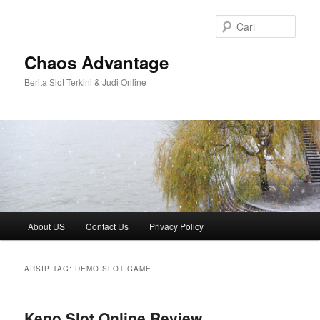
Langsung
Langsung
ke
ke
Cari
konten
konten
utama
sekunder
Chaos Advantage
Berita Slot Terkini & Judi Online
Menu
About US
Contact Us
Privacy Policy
utama
ARSIP TAG:
DEMO SLOT GAME
Keno Slot Online Review