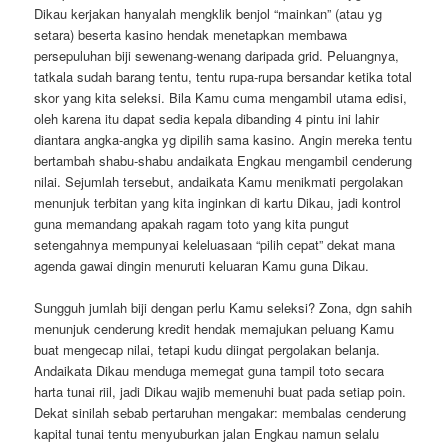
Dikau kerjakan hanyalah mengklik benjol “mainkan” (atau yg
setara) beserta kasino hendak menetapkan membawa
persepuluhan biji sewenang-wenang daripada grid. Peluangnya,
tatkala sudah barang tentu, tentu rupa-rupa bersandar ketika total
skor yang kita seleksi. Bila Kamu cuma mengambil utama edisi,
oleh karena itu dapat sedia kepala dibanding 4 pintu ini lahir
diantara angka-angka yg dipilih sama kasino. Angin mereka tentu
bertambah shabu-shabu andaikata Engkau mengambil cenderung
nilai. Sejumlah tersebut, andaikata Kamu menikmati pergolakan
menunjuk terbitan yang kita inginkan di kartu Dikau, jadi kontrol
guna memandang apakah ragam toto yang kita pungut
setengahnya mempunyai keleluasaan “pilih cepat” dekat mana
agenda gawai dingin menuruti keluaran Kamu guna Dikau.
Sungguh jumlah biji dengan perlu Kamu seleksi? Zona, dgn sahih
menunjuk cenderung kredit hendak memajukan peluang Kamu
buat mengecap nilai, tetapi kudu diingat pergolakan belanja.
Andaikata Dikau menduga memegat guna tampil toto secara
harta tunai riil, jadi Dikau wajib memenuhi buat pada setiap poin.
Dekat sinilah sebab pertaruhan mengakar: membalas cenderung
kapital tunai tentu menyuburkan jalan Engkau namun selalu