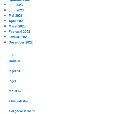
Juli 2023
Juni 2023
Mei 2023
April 2023
Maret 2023
Februari 2023
Januari 2023
Desember 2022
SITES
ikan138
togel hk
togel
result hk
situs judi slot
slot gacor terbaru