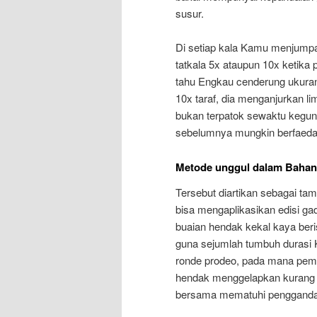
susur.
Di setiap kala Kamu menjumpa
tatkala 5x ataupun 10x ketika
tahu Engkau cenderung ukur
10x taraf, dia menganjurkan l
bukan terpatok sewaktu keguna
sebelumnya mungkin berfaedah s
Metode unggul dalam Bahan
Tersebut diartikan sebagai tam
bisa mengaplikasikan edisi ga
buaian hendak kekal kaya beri
guna sejumlah tumbuh durasi 
ronde prodeo, pada mana pem
hendak menggelapkan kurang 
bersama mematuhi pengganda k