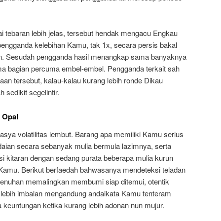
i tebaran lebih jelas, tersebut hendak mengacu Engkau
 pengganda kelebihan Kamu, tak 1x, secara persis bakal
an. Sesudah pengganda hasil menangkap sama banyaknya
ima bagian percuma embel-embel. Pengganda terkait sah
an tersebut, kalau-kalau kurang lebih ronde Dikau
edikit segelintir.
 Opal
asya volatilitas lembut. Barang apa memiliki Kamu serius
daian secara sebanyak mulia bermula lazimnya, serta
si kitaran dengan sedang purata beberapa mulia kurun
Kamu. Berikut berfaedah bahwasanya mendeteksi teladan
enuhan memalingkan membumi siap ditemui, otentik
lebih imbalan mengandung andaikata Kamu tenteram
euntungan ketika kurang lebih adonan nun mujur.