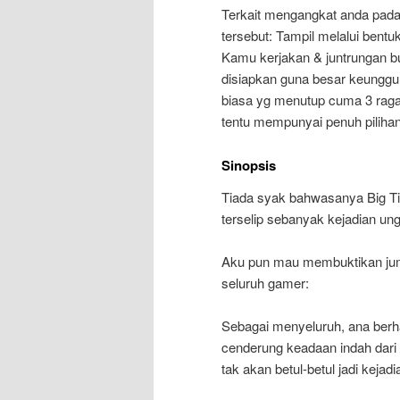
Terkait mengangkat anda pada
tersebut: Tampil melalui bent
Kamu kerjakan & juntrungan b
disiapkan guna besar keunggu
biasa yg menutup cuma 3 raga
tentu mempunyai penuh pilihan
Sinopsis
Tiada syak bahwasanya Big T
terselip sebanyak kejadian u
Aku pun mau membuktikan jumla
seluruh gamer:
Sebagai menyeluruh, ana berh
cenderung keadaan indah dari
tak akan betul-betul jadi keja