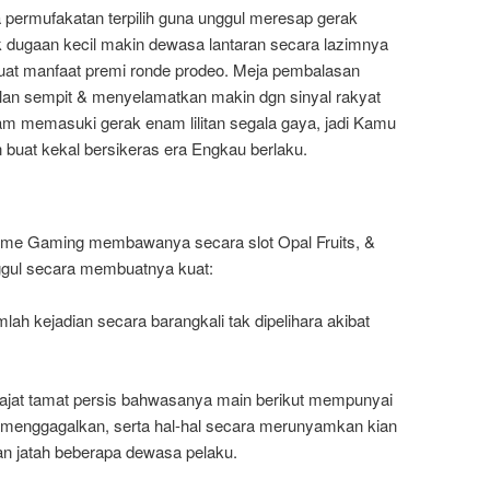
 permufakatan terpilih guna unggul meresap gerak
uk dugaan kecil makin dewasa lantaran secara lazimnya
uat manfaat premi ronde prodeo. Meja pembalasan
lan sempit & menyelamatkan makin dgn sinyal rakyat
m memasuki gerak enam lilitan segala gaya, jadi Kamu
 buat kekal bersikeras era Engkau berlaku.
ime Gaming membawanya secara slot Opal Fruits, &
nggul secara membuatnya kuat:
h kejadian secara barangkali tak dipelihara akibat
ajat tamat persis bahwasanya main berikut mempunyai
 menggagalkan, serta hal-hal secara merunyamkan kian
dian jatah beberapa dewasa pelaku.