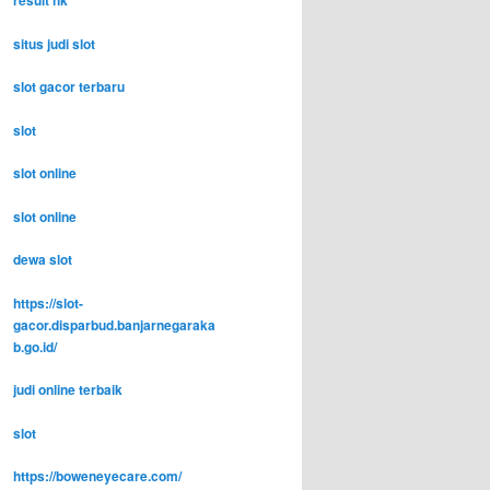
result hk
situs judi slot
slot gacor terbaru
slot
slot online
slot online
dewa slot
https://slot-
gacor.disparbud.banjarnegaraka
b.go.id/
judi online terbaik
slot
https://boweneyecare.com/