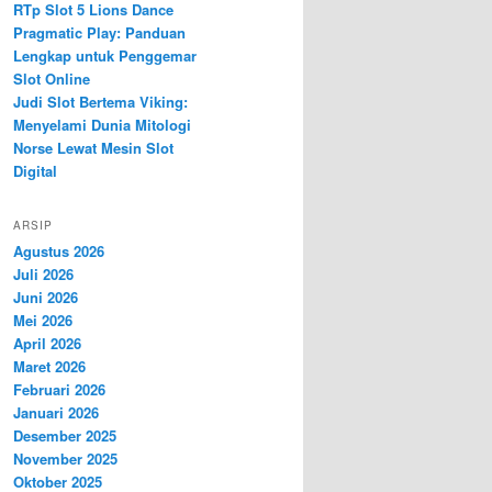
RTp Slot 5 Lions Dance
Pragmatic Play: Panduan
Lengkap untuk Penggemar
Slot Online
Judi Slot Bertema Viking:
Menyelami Dunia Mitologi
Norse Lewat Mesin Slot
Digital
ARSIP
Agustus 2026
Juli 2026
Juni 2026
Mei 2026
April 2026
Maret 2026
Februari 2026
Januari 2026
Desember 2025
November 2025
Oktober 2025