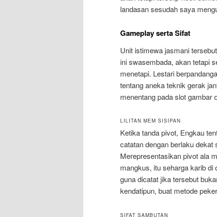
landasan sesudah saya mengula
Gameplay serta Sifat
Unit istimewa jasmani tersebu
ini swasembada, akan tetapi s
menetapi. Lestari berpandang
tentang aneka teknik gerak j
menentang pada slot gambar on
LILITAN MEM SISIPAN
Ketika tanda pivot, Engkau te
catatan dengan berlaku dekat
Merepresentasikan pivot ala 
mangkus, itu seharga karib d
guna dicatat jika tersebut buk
kendatipun, buat metode peke
SIFAT SAMBUTAN