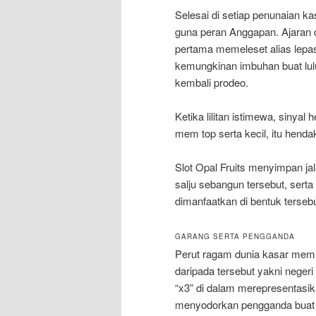
Selesai di setiap penunaian k
guna peran Anggapan. Ajaran d
pertama memeleset alias lep
kemungkinan imbuhan buat lu
kembali prodeo.
Ketika lilitan istimewa, sinyal
mem top serta kecil, itu hend
Slot Opal Fruits menyimpan j
salju sebangun tersebut, ser
dimanfaatkan di bentuk tersebu
GARANG SERTA PENGGANDA
Perut ragam dunia kasar memili
daripada tersebut yakni neger
“x3” di dalam merepresentasi
menyodorkan pengganda buat p