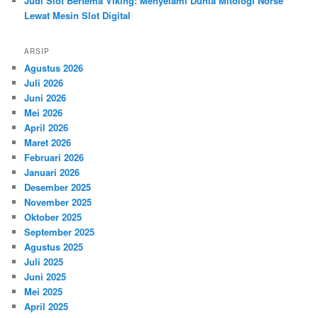
Judi Slot Bertema Viking: Menyelami Dunia Mitologi Norse
Lewat Mesin Slot Digital
ARSIP
Agustus 2026
Juli 2026
Juni 2026
Mei 2026
April 2026
Maret 2026
Februari 2026
Januari 2026
Desember 2025
November 2025
Oktober 2025
September 2025
Agustus 2025
Juli 2025
Juni 2025
Mei 2025
April 2025