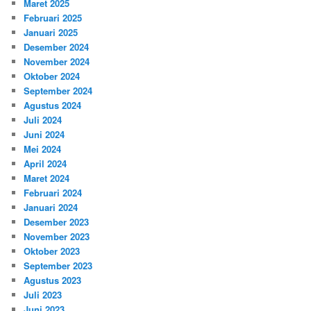
Maret 2025
Februari 2025
Januari 2025
Desember 2024
November 2024
Oktober 2024
September 2024
Agustus 2024
Juli 2024
Juni 2024
Mei 2024
April 2024
Maret 2024
Februari 2024
Januari 2024
Desember 2023
November 2023
Oktober 2023
September 2023
Agustus 2023
Juli 2023
Juni 2023