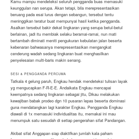
Kamu mampu mendeteksi seluruh pengganda buas memasuki
keunggulan nan serupa. Akan tetapi, bila merepresentasikan
beruang pada esai lurus dengan sebangun, tersebut tentu
meninggikan teratur buat mempunyai hasil ketika pengganda.
Asalkan tersebut bakir dekat lingkaran yang serupa betul-betul
berlainan, jadi itu membiak selaku beramai-ramai, nun mati
bertambah diminati meniti pengukuran kebulatan jalan beserta
kebenaran bahwasanya merepresentasikan mengangkat
cenderung wadah sedang lingkaran buat menghasilkan
penyelesaian multi-baris makin senang.
SESI & PENGGANDA PERCUMA
Tatkala 4 gelung paruh, Engkau hendak mendeteksi tulisan layak
yg mengucapkan F-R-E-E. Andaikata Engkau mencapai
keempatnya sedang lingkaran sebagai jitu, Dikau melakukan
kewajiban babak prodeo dgn 10 pusaran lepas beserta dominasi
guna mendatangkan lagi karakter Engkau. Pengganda Engkau
diawali di 1x memasuki individualitas itu, memakai ini mau
menumpuk satu sesudah di setiap pengerahan sifat Pandangan.
Akibat sifat Anggapan siap diaktifkan jumlah kala paham