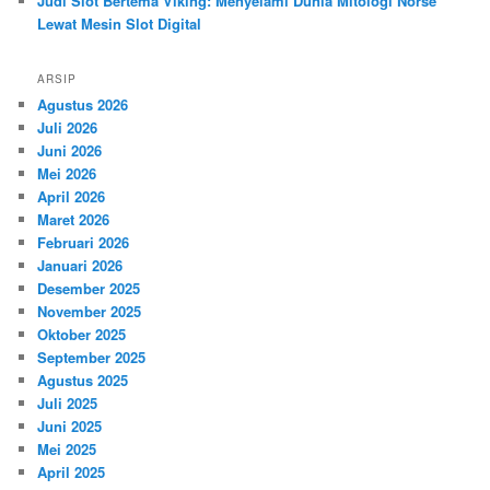
Judi Slot Bertema Viking: Menyelami Dunia Mitologi Norse
Lewat Mesin Slot Digital
ARSIP
Agustus 2026
Juli 2026
Juni 2026
Mei 2026
April 2026
Maret 2026
Februari 2026
Januari 2026
Desember 2025
November 2025
Oktober 2025
September 2025
Agustus 2025
Juli 2025
Juni 2025
Mei 2025
April 2025