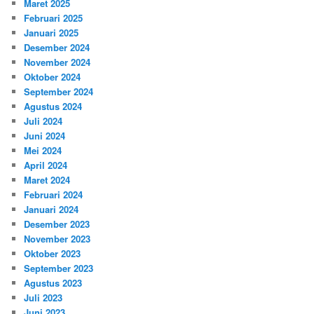
Maret 2025
Februari 2025
Januari 2025
Desember 2024
November 2024
Oktober 2024
September 2024
Agustus 2024
Juli 2024
Juni 2024
Mei 2024
April 2024
Maret 2024
Februari 2024
Januari 2024
Desember 2023
November 2023
Oktober 2023
September 2023
Agustus 2023
Juli 2023
Juni 2023