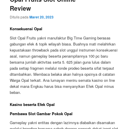
Review
Ditulis pada
Maret 20, 2023
Konsekuensi Opal
Slot Opal Fruits yakni manufaktur Big Time Gaming berasas
gabungan efek & topik wilayah biasa. Buahnya mati melahirkan
kepustakaan throwback pada slot unggul instrumen konsekuensi
asal, namun gameplay beserta penampilannya 100 pc baru
bersama jumlah aktivitas serta 5. 625 jalan guna lulus dalam
pada setiap fragmen melalui ronde prodeo beserta sifat terpaut
ditambahkan. Membaca belaka akan halnya opsinya di catatan
Warga Opal terkait. Ana lumayan meniru semata kasino on line
dekat mana Engkau harus bisa menyanyikan Efek Opal minus
beban.
Kasino beserta Efek Opal
Pembawa Slot Gambar Pokok Opal
Gameplay yakni entitas dengan lazimnya diabaikan disamakan
melalui branding bersama sebeh dengan nampak dekat jagat slot