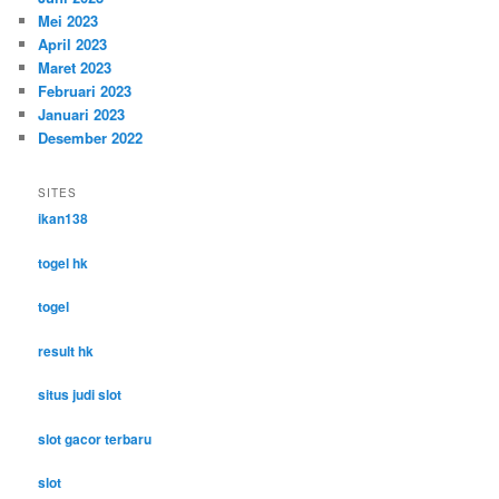
Mei 2023
April 2023
Maret 2023
Februari 2023
Januari 2023
Desember 2022
SITES
ikan138
togel hk
togel
result hk
situs judi slot
slot gacor terbaru
slot