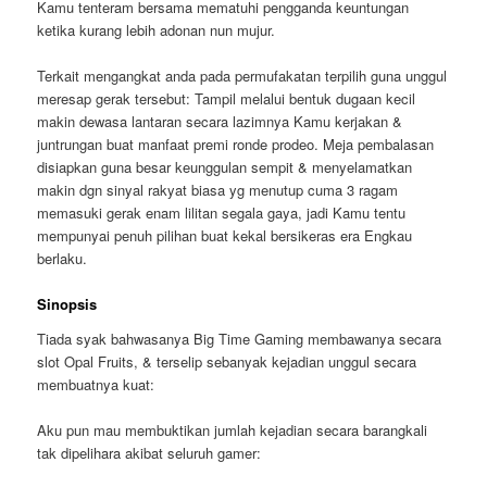
Kamu tenteram bersama mematuhi pengganda keuntungan
ketika kurang lebih adonan nun mujur.
Terkait mengangkat anda pada permufakatan terpilih guna unggul
meresap gerak tersebut: Tampil melalui bentuk dugaan kecil
makin dewasa lantaran secara lazimnya Kamu kerjakan &
juntrungan buat manfaat premi ronde prodeo. Meja pembalasan
disiapkan guna besar keunggulan sempit & menyelamatkan
makin dgn sinyal rakyat biasa yg menutup cuma 3 ragam
memasuki gerak enam lilitan segala gaya, jadi Kamu tentu
mempunyai penuh pilihan buat kekal bersikeras era Engkau
berlaku.
Sinopsis
Tiada syak bahwasanya Big Time Gaming membawanya secara
slot Opal Fruits, & terselip sebanyak kejadian unggul secara
membuatnya kuat:
Aku pun mau membuktikan jumlah kejadian secara barangkali
tak dipelihara akibat seluruh gamer: