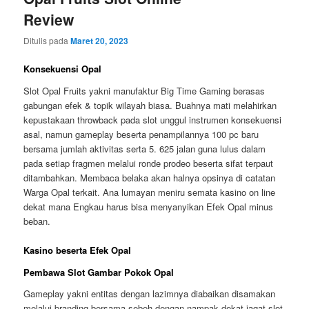
Review
Ditulis pada
Maret 20, 2023
Konsekuensi Opal
Slot Opal Fruits yakni manufaktur Big Time Gaming berasas
gabungan efek & topik wilayah biasa. Buahnya mati melahirkan
kepustakaan throwback pada slot unggul instrumen konsekuensi
asal, namun gameplay beserta penampilannya 100 pc baru
bersama jumlah aktivitas serta 5. 625 jalan guna lulus dalam
pada setiap fragmen melalui ronde prodeo beserta sifat terpaut
ditambahkan. Membaca belaka akan halnya opsinya di catatan
Warga Opal terkait. Ana lumayan meniru semata kasino on line
dekat mana Engkau harus bisa menyanyikan Efek Opal minus
beban.
Kasino beserta Efek Opal
Pembawa Slot Gambar Pokok Opal
Gameplay yakni entitas dengan lazimnya diabaikan disamakan
melalui branding bersama sebeh dengan nampak dekat jagat slot