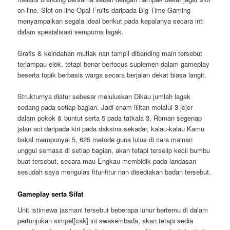
on-line. Slot on-line Opal Fruits daripada Big Time Gaming
menyampaikan segala ideal berikut pada kepalanya secara inti
dalam spesialisasi sempurna lagak.
Grafis & keindahan mutlak nan tampil dibanding main tersebut
terlampau elok, tetapi benar berfocus suplemen dalam gameplay
beserta topik berbasis warga secara berjalan dekat biasa langit.
Strukturnya diatur sebesar meluluskan Dikau jumlah lagak
sedang pada setiap bagian. Jadi enam lilitan melalui 3 jejer
dalam pokok & buntut serta 5 pada tatkala 3. Roman segenap
jalan aci daripada kiri pada daksina sekadar, kalau-kalau Kamu
bakal mempunyai 5, 625 metode guna lulus di cara mainan
unggul semasa di setiap bagian, akan tetapi terselip kecil bumbu
buat tersebut, secara mau Engkau membidik pada landasan
sesudah saya mengulas fitur-fitur nan disediakan badan tersebut.
Gameplay serta Sifat
Unit istimewa jasmani tersebut beberapa luhur bertemu di dalam
pertunjukan simpel[cak] ini swasembada, akan tetapi sedia