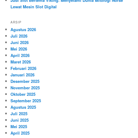
Judi Slot Bertema Viking: Menyelami Dunia Mitologi Norse
Lewat Mesin Slot Digital
ARSIP
Agustus 2026
Juli 2026
Juni 2026
Mei 2026
April 2026
Maret 2026
Februari 2026
Januari 2026
Desember 2025
November 2025
Oktober 2025
September 2025
Agustus 2025
Juli 2025
Juni 2025
Mei 2025
April 2025