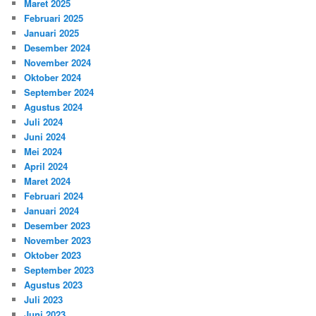
Maret 2025
Februari 2025
Januari 2025
Desember 2024
November 2024
Oktober 2024
September 2024
Agustus 2024
Juli 2024
Juni 2024
Mei 2024
April 2024
Maret 2024
Februari 2024
Januari 2024
Desember 2023
November 2023
Oktober 2023
September 2023
Agustus 2023
Juli 2023
Juni 2023