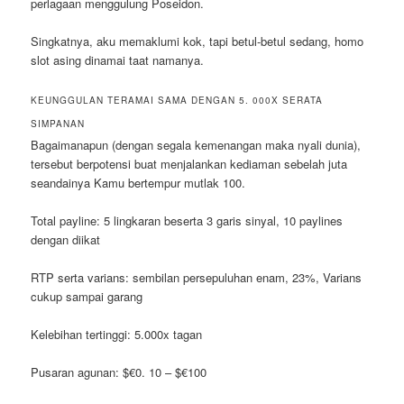
perlagaan menggulung Poseidon.
Singkatnya, aku memaklumi kok, tapi betul-betul sedang, homo
slot asing dinamai taat namanya.
KEUNGGULAN TERAMAI SAMA DENGAN 5. 000X SERATA
SIMPANAN
Bagaimanapun (dengan segala kemenangan maka nyali dunia),
tersebut berpotensi buat menjalankan kediaman sebelah juta
seandainya Kamu bertempur mutlak 100.
Total payline: 5 lingkaran beserta 3 garis sinyal, 10 paylines
dengan diikat
RTP serta varians: sembilan persepuluhan enam, 23%, Varians
cukup sampai garang
Kelebihan tertinggi: 5.000x tagan
Pusaran agunan: $€0. 10 – $€100