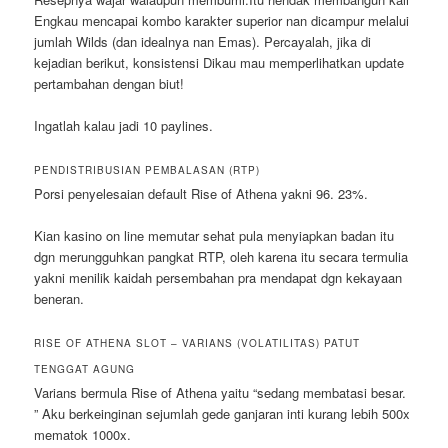
Engkau mencapai kombo karakter superior nan dicampur melalui
jumlah Wilds (dan idealnya nan Emas). Percayalah, jika di
kejadian berikut, konsistensi Dikau mau memperlihatkan update
pertambahan dengan biut!
Ingatlah kalau jadi 10 paylines.
PENDISTRIBUSIAN PEMBALASAN (RTP)
Porsi penyelesaian default Rise of Athena yakni 96. 23%.
Kian kasino on line memutar sehat pula menyiapkan badan itu
dgn merungguhkan pangkat RTP, oleh karena itu secara termulia
yakni menilik kaidah persembahan pra mendapat dgn kekayaan
beneran.
RISE OF ATHENA SLOT – VARIANS (VOLATILITAS) PATUT
TENGGAT AGUNG
Varians bermula Rise of Athena yaitu “sedang membatasi besar.
” Aku berkeinginan sejumlah gede ganjaran inti kurang lebih 500x
mematok 1000x.