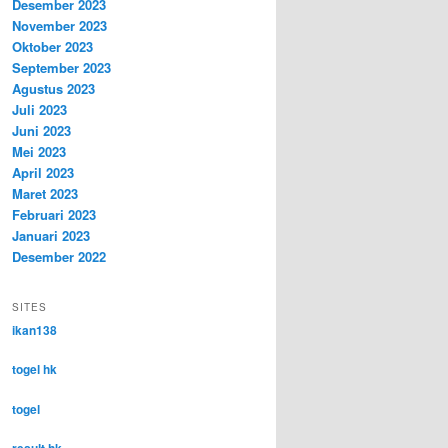
Desember 2023
November 2023
Oktober 2023
September 2023
Agustus 2023
Juli 2023
Juni 2023
Mei 2023
April 2023
Maret 2023
Februari 2023
Januari 2023
Desember 2022
SITES
ikan138
togel hk
togel