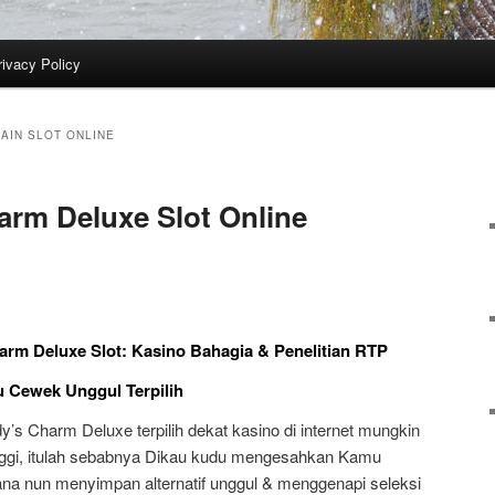
rivacy Policy
AIN SLOT ONLINE
rm Deluxe Slot Online
rm Deluxe Slot: Kasino Bahagia & Penelitian RTP
 Cewek Unggul Terpilih
’s Charm Deluxe terpilih dekat kasino di internet mungkin
nggi, itulah sebabnya Dikau kudu mengesahkan Kamu
na nun menyimpan alternatif unggul & menggenapi seleksi