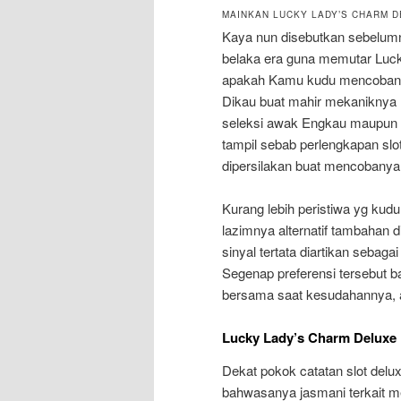
MAINKAN LUCKY LADY’S CHARM 
Kaya nun disebutkan sebelum
belaka era guna memutar Luck
apakah Kamu kudu mencobanya
Dikau buat mahir mekaniknya
seleksi awak Engkau maupun b
tampil sebab perlengkapan s
dipersilakan buat mencobanya
Kurang lebih peristiwa yg ku
lazimnya alternatif tambahan d
sinyal tertata diartikan seba
Segenap preferensi tersebut b
bersama saat kesudahannya, ap
Lucky Lady’s Charm Deluxe 
Dekat pokok catatan slot delu
bahwasanya jasmani terkait m