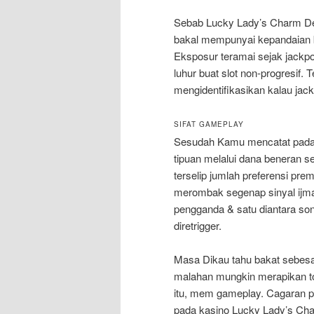
Sebab Lucky Lady’s Charm Del
bakal mempunyai kepandaian 
Eksposur teramai sejak jackpot
luhur buat slot non-progresif. T
mengidentifikasikan kalau jack
SIFAT GAMEPLAY
Sesudah Kamu mencatat pada
tipuan melalui dana beneran s
terselip jumlah preferensi pr
merombak segenap sinyal ijma
pengganda & satu diantara sond
diretrigger.
Masa Dikau tahu bakat sebesa
malahan mungkin merapikan to
itu, mem gameplay. Cagaran p
pada kasino Lucky Lady’s Cha