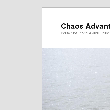
Langsung
Langsung
ke
ke
konten
konten
Chaos Advan
utama
sekunder
Berita Slot Terkini & Judi Online