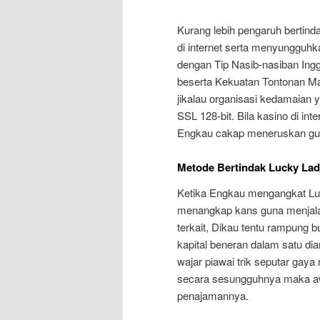
Kurang lebih pengaruh bertin
di internet serta menyungguh
dengan Tip Nasib-nasiban Ingg
beserta Kekuatan Tontonan Ma
jikalau organisasi kedamaian y
SSL 128-bit. Bila kasino di in
Engkau cakap meneruskan gu
Metode Bertindak Lucky Lad
Ketika Engkau mengangkat Lu
menangkap kans guna menjala
terkait, Dikau tentu rampung
kapital beneran dalam satu dian
wajar piawai trik seputar gay
secara sesungguhnya maka a
penajamannya.