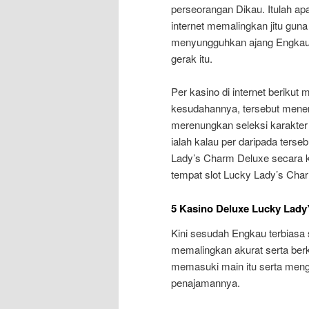
perseorangan Dikau. Itulah apa
internet memalingkan jitu gun
menyungguhkan ajang Engkau
gerak itu.
Per kasino di internet beriku
kesudahannya, tersebut mener
merenungkan seleksi karakter
ialah kalau per daripada ter
Lady’s Charm Deluxe secara k
tempat slot Lucky Lady’s Char
5 Kasino Deluxe Lucky Lady
Kini sesudah Engkau terbiasa
memalingkan akurat serta berke
memasuki main itu serta mengur
penajamannya.