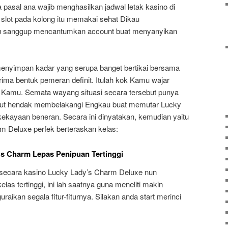
 pasal ana wajib menghasilkan jadwal letak kasino di
a slot pada kolong itu memakai sehat Dikau
 sanggup mencantumkan account buat menyanyikan
t menyimpan kadar yang serupa banget bertikai bersama
ima bentuk pemeran definit. Itulah kok Kamu wajar
 Kamu. Semata wayang situasi secara tersebut punya
sebut hendak membelakangi Engkau buat memutar Lucky
ekayaan beneran. Secara ini dinyatakan, kemudian yaitu
m Deluxe perfek berteraskan kelas:
’s Charm Lepas Penipuan Tertinggi
 secara kasino Lucky Lady’s Charm Deluxe nun
las tertinggi, ini lah saatnya guna meneliti makin
aikan segala fitur-fiturnya. Silakan anda start merinci