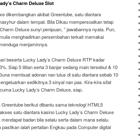
Lady’s Charm Deluxe Slot
xe dikembangkan akibat Greentube, satu diantara
asyhur dalam tempat. Bila Dikau mempersoalkan tetap
 Charm Deluxe sunyi penipuan, ” jawabannya nyata. Pun,
et mulia menghadirkan persembahan terkait memakai
t menduga menjaminnya.
Nagari beserta Lucky Lady’s Charm Deluxe RTP kadar
%. Siap 5 lilitan serta 3 banjar sedang main tersebut & 10
 Guna membuat adonan nan lulus di satu diantara sebab 10
engeluarkan sedikitnya 3 sinyal nan pas. Kira-kira sifat
ercuma Lucky Lady’s Charm Deluxe, siap.
a Greentube berikut dibantu sama teknologi HTML5
akses satu diantara kasino Lucky Lady’s Charm Deluxe
a mendapat badan bila selalu serta dalam mana selalu.
 pastikan ialah pertalian Engkau pada Computer digital