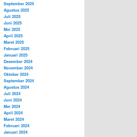
September 2025
Agustus 2025
Juli 2025
Juni 2025
Mei 2025
April 2025
Maret 2025
Februari 2025
Januari 2025
Desember 2024
November 2024
Oktober 2024
September 2024
Agustus 2024
Juli 2024
Juni 2024
Mei 2024
April 2024
Maret 2024
Februari 2024
Januari 2024