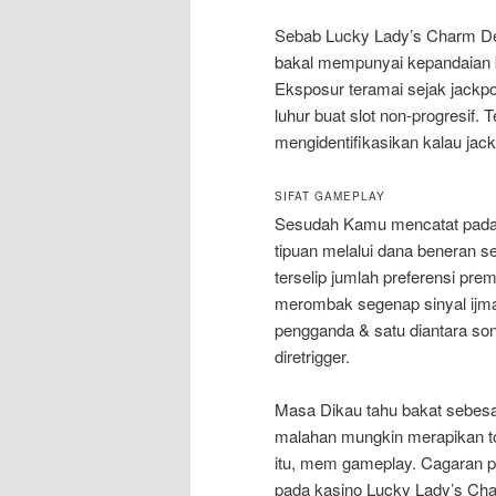
Sebab Lucky Lady’s Charm Del
bakal mempunyai kepandaian 
Eksposur teramai sejak jackpot
luhur buat slot non-progresif. T
mengidentifikasikan kalau jack
SIFAT GAMEPLAY
Sesudah Kamu mencatat pada
tipuan melalui dana beneran s
terselip jumlah preferensi pr
merombak segenap sinyal ijma
pengganda & satu diantara sond
diretrigger.
Masa Dikau tahu bakat sebesa
malahan mungkin merapikan to
itu, mem gameplay. Cagaran p
pada kasino Lucky Lady’s Cha