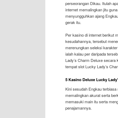
perseorangan Dikau. Itulah apa
internet memalingkan jitu gun
menyungguhkan ajang Engkau
gerak itu.
Per kasino di internet beriku
kesudahannya, tersebut mener
merenungkan seleksi karakter
ialah kalau per daripada ter
Lady’s Charm Deluxe secara k
tempat slot Lucky Lady’s Char
5 Kasino Deluxe Lucky Lady
Kini sesudah Engkau terbiasa
memalingkan akurat serta berke
memasuki main itu serta mengur
penajamannya.