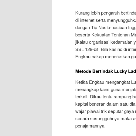
Kurang lebih pengaruh bertin
di internet serta menyungguh
dengan Tip Nasib-nasiban Ingg
beserta Kekuatan Tontonan Ma
jikalau organisasi kedamaian y
SSL 128-bit. Bila kasino di in
Engkau cakap meneruskan gu
Metode Bertindak Lucky Lad
Ketika Engkau mengangkat Lu
menangkap kans guna menjala
terkait, Dikau tentu rampung
kapital beneran dalam satu dian
wajar piawai trik seputar gay
secara sesungguhnya maka a
penajamannya.