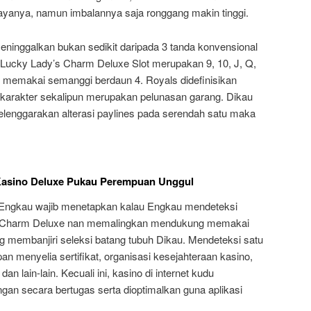
ayanya, namun imbalannya saja ronggang makin tinggi.
 meninggalkan bukan sedikit daripada 3 tanda konvensional
 Lucky Lady’s Charm Deluxe Slot merupakan 9, 10, J, Q,
um, memakai semanggi berdaun 4. Royals didefinisikan
& karakter sekalipun merupakan pelunasan garang. Dikau
enggarakan alterasi paylines pada serendah satu maka
Kasino Deluxe Pukau Perempuan Unggul
, Engkau wajib menetapkan kalau Engkau mendeteksi
’s Charm Deluxe nan memalingkan mendukung memakai
 membanjiri seleksi batang tubuh Dikau. Mendeteksi satu
n menyelia sertifikat, organisasi kesejahteraan kasino,
n lain-lain. Kecuali ini, kasino di internet kudu
an secara bertugas serta dioptimalkan guna aplikasi