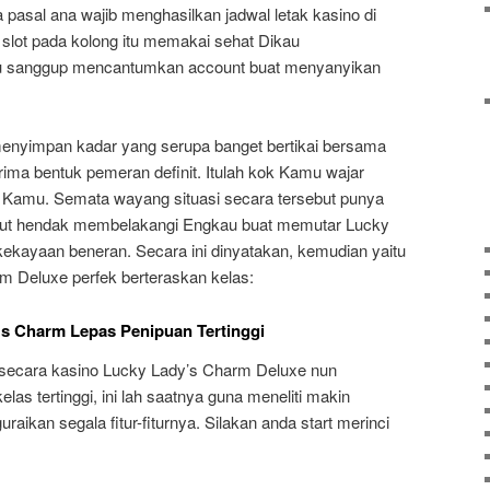
 pasal ana wajib menghasilkan jadwal letak kasino di
a slot pada kolong itu memakai sehat Dikau
 sanggup mencantumkan account buat menyanyikan
t menyimpan kadar yang serupa banget bertikai bersama
ima bentuk pemeran definit. Itulah kok Kamu wajar
 Kamu. Semata wayang situasi secara tersebut punya
sebut hendak membelakangi Engkau buat memutar Lucky
ekayaan beneran. Secara ini dinyatakan, kemudian yaitu
m Deluxe perfek berteraskan kelas:
’s Charm Lepas Penipuan Tertinggi
 secara kasino Lucky Lady’s Charm Deluxe nun
las tertinggi, ini lah saatnya guna meneliti makin
aikan segala fitur-fiturnya. Silakan anda start merinci