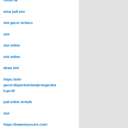
result hk
situs judi slot
slot gacor terbaru
slot
slot online
slot online
dewa slot
https://slot-
gacor.disparbud.banjarnegaraka
b.go.id/
judi online terbaik
slot
https://boweneyecare.com/