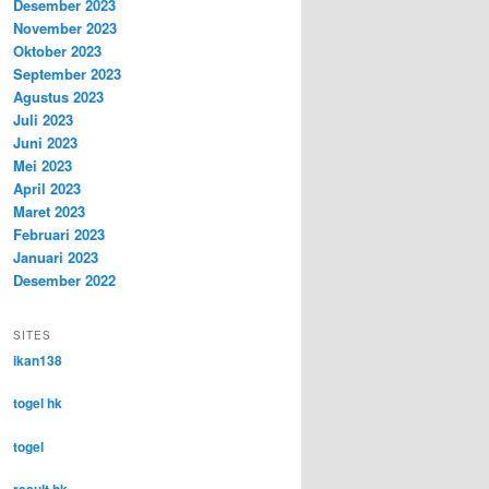
Desember 2023
November 2023
Oktober 2023
September 2023
Agustus 2023
Juli 2023
Juni 2023
Mei 2023
April 2023
Maret 2023
Februari 2023
Januari 2023
Desember 2022
SITES
ikan138
togel hk
togel