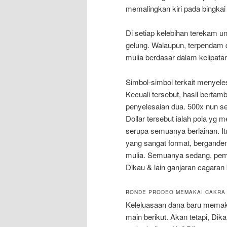
memalingkan kiri pada bingkai li
Di setiap kelebihan terekam u
gelung. Walaupun, terpendam 
mulia berdasar dalam kelipat
Simbol-simbol terkait menyele
Kecuali tersebut, hasil berta
penyelesaian dua. 500x nun s
Dollar tersebut ialah pola yg
serupa semuanya berlainan. It
yang sangat format, bergande
mulia. Semuanya sedang, pemen
Dikau & lain ganjaran cagaran
RONDE PRODEO MEMAKAI CAKRA 
Keleluasaan dana baru memakai
main berikut. Akan tetapi, Di