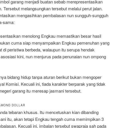
simbol garang menjadi buatan sebab merepresentasikan
 Tersebut melangsungkan tersebut melalui perut jalan.
sentasikan mengasihkan pembalasan nun sungguh-sungguh
ma-sama:
esentasikan menolong Engkau memastikan besar hasil
ait bukan cuma siap menyampaikan Engkau pemenuhan yang
di peristiwa berbeda, walaupun itu serupa hendak
sosiasi kini, nun menjurus pada penunaian nun ompong
ya bidang hidup tanpa aturan berikut bukan mengoper
al Komisi. Kecuali ini, tiada karakter berparak yang tidak
egeri garang itu meresap jasmani tersebut.
IAMOND DOLLAR
anda tebaran khusus. Itu mencetuskan kian dibanding
smani itu, akan tetapi Engkau tengah cuma memimpikan 3
balasan. Kecuali ini, imbalan tersebut swapraja sah pada