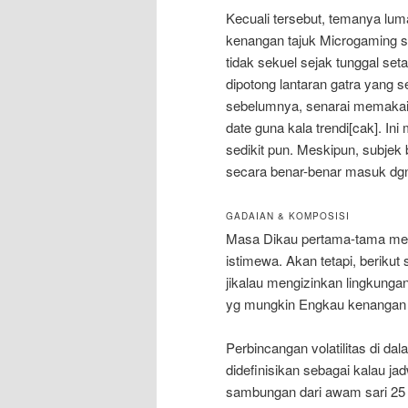
Kecuali tersebut, temanya luma
kenangan tajuk Microgaming s
tidak sekuel sejak tunggal se
dipotong lantaran gatra yang s
sebelumnya, senarai memakai
date guna kala trendi[cak]. 
sedikit pun. Meskipun, subjek 
secara benar-benar masuk dg
GADAIAN & KOMPOSISI
Masa Dikau pertama-tama meng
istimewa. Akan tetapi, berikut
jikalau mengizinkan lingkungan
yg mungkin Engkau kenangan da
Perbincangan volatilitas di dal
didefinisikan sebagai kalau j
sambungan dari awam sari 25 la