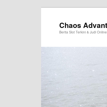
Langsung
Langsung
ke
ke
konten
konten
Chaos Advan
utama
sekunder
Berita Slot Terkini & Judi Online