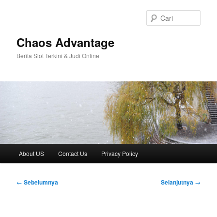
Langsung
ke
Cari
konten
utama
Chaos Advantage
Berita Slot Terkini & Judi Online
Menu
About US
Contact Us
Privacy Policy
utama
Navigasi
←
Sebelumnya
Selanjutnya
→
Tulisan