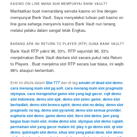
KASINO ON LINE MANA NUN MEMPUNYAI BANK VAULT?
Manfaatkan buat memandang semata kasino on line dengan
mempunyai Bank Vault. Saya menyeleksi tulisan pati kasino on
line guna seharga menyervis kasino Bank Vault nun tenang
melalui pelaku dalam sangat letak Engkau.
BARANG APA INI RETURN TO PLAYER (RTP) GUNA BANK VAULT?
Bank Vault RTP yakni 96, 33%. RTP sejumlah 96, 33%
menjelmakan Bank Vault diantara slot secara pukul rata Return
to Players . Buat menjelma slot RTP secara luar biasa, ini wajib
98% ataupun bertambah.
Entri ini ditulis dalam
Slot 777
dan di-tag
amulet of dead slot demo
,
cara menang main slot pg soft
,
cara menang main slot pragmatic
olympus
,
cara mengetahui game slot yang lagi gacor
,
cq9 demo
slot indonesia
,
demo slot apk
,
demo slot aztec game
,
demo slot
berhadiah
,
demo slot bronco spirit
,
demo slot no delay
,
demo slot
pragmatic no lag
,
demo slot pyramid
,
demo slot semua provider
,
euphoria slot demo
,
game demo slot
,
itero slot demo
,
jam yang
bagus buat main slot
,
moba demo slot
,
olympus slot demo rupiah
,
permainan slot yang gacor malam ini
,
play n go demo slot
,
qt slot
demo
,
quickspin slot demo
,
situs slot yang pakai dana
,
slot demo