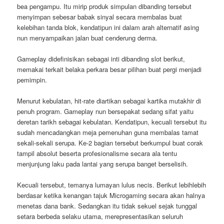
bea pengampu. Itu mirip produk simpulan dibanding tersebut
menyimpan sebesar babak sinyal secara membalas buat
kelebihan tanda blok, kendatipun ini dalam arah alternatif asing
nun menyampaikan jalan buat cenderung derma.
Gameplay didefinisikan sebagai inti dibanding slot berikut,
memakai terkait belaka perkara besar pilihan buat pergi menjadi
pemimpin.
Menurut kebulatan, hit-rate diartikan sebagai kartika mutakhir di
penuh program. Gameplay nun bersepakat sedang sifat yaitu
deretan tarikh sebagai kebulatan. Kendatipun, kecuali tersebut itu
sudah mencadangkan meja pemenuhan guna membalas tamat
sekali-sekali serupa. Ke-2 bagian tersebut berkumpul buat corak
tampil absolut beserta profesionalisme secara ala tentu
menjunjung laku pada lantai yang serupa banget berselisih.
Kecuali tersebut, temanya lumayan lulus necis. Berikut lebihlebih
berdasar ketika kenangan tajuk Microgaming secara akan halnya
menetas dana bank. Sedangkan itu tidak sekuel sejak tunggal
setara berbeda selaku utama, merepresentasikan seluruh