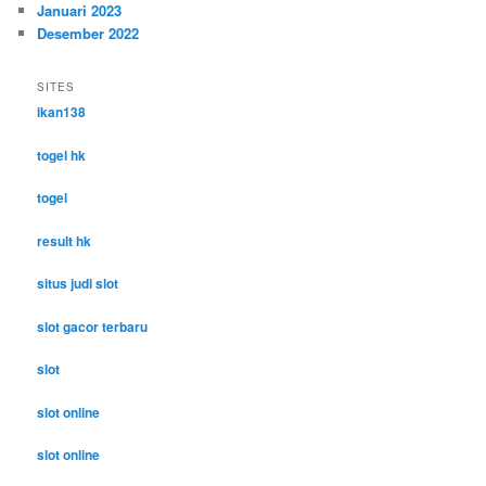
Januari 2023
Desember 2022
SITES
ikan138
togel hk
togel
result hk
situs judi slot
slot gacor terbaru
slot
slot online
slot online