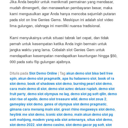
Jika Anda berpikir untuk menikmati permainan yang mendasar,
mudah dimengerti, dan menawarkan pembayaran besar, maka
kami mengusulkan agar Anda hanya mencoba sejumlah putaran
pada slot on line Genies Gems. Meskipun ini adalah slot video
lima gulungan, olahraga ini memiliki nuansa tradisional.
Kami menyukainya untuk situasi tabrak lari cepat, dan tidak
pernah untuk kesempatan ketika Anda ingin bermain untuk
jangka waktu yang lama. Cobalah slot Genies Gem untuk
mendapatkan kesempatan mendapatkan keuntungan hingga $50,
000 pada satu flip gulungan ajaibnya.
Ditulis pada
Slot Demo Online
|
Tag
akun demo slot bisa beli free
spin
,
akun demo slot pragmatik
,
apa itu habanero slot
,
book of ra
slot demo
,
book of shadows slot demo
,
burning pearl slot demo
,
cara main demo di slot
,
demo slot aztec deluxe rupiah
,
demo slot
fruit party
,
demo slot olympus no lag
,
demo slot pg soft qilin
,
demo
slot rise of apollo
,
demo slot treasure wild
,
demo slot zeus 2
,
gameplay slot demo
,
gates of olympus slot demo pragmatic
,
gimana cara menang main slot
,
great rhino megaways slot demo
,
heylink me slot demo
,
iconic slot demo
,
main akun demo slot pg
soft mahjong
,
modem yang ada slot antenanya
,
situs slot demo
,
slot demo 2022
,
slot demo casino
,
slot demo gacor pg soft
,
slot