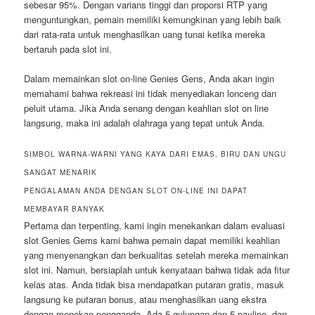
sebesar 95%. Dengan varians tinggi dan proporsi RTP yang
menguntungkan, pemain memiliki kemungkinan yang lebih baik
dari rata-rata untuk menghasilkan uang tunai ketika mereka
bertaruh pada slot ini.
Dalam memainkan slot on-line Genies Gens, Anda akan ingin
memahami bahwa rekreasi ini tidak menyediakan lonceng dan
peluit utama. Jika Anda senang dengan keahlian slot on line
langsung, maka ini adalah olahraga yang tepat untuk Anda.
SIMBOL WARNA-WARNI YANG KAYA DARI EMAS, BIRU DAN UNGU
SANGAT MENARIK
PENGALAMAN ANDA DENGAN SLOT ON-LINE INI DAPAT
MEMBAYAR BANYAK
Pertama dan terpenting, kami ingin menekankan dalam evaluasi
slot Genies Gems kami bahwa pemain dapat memiliki keahlian
yang menyenangkan dan berkualitas setelah mereka memainkan
slot ini. Namun, bersiaplah untuk kenyataan bahwa tidak ada fitur
kelas atas. Anda tidak bisa mendapatkan putaran gratis, masuk
langsung ke putaran bonus, atau menghasilkan uang ekstra
dengan menekan pengganda. Ada 5 gulungan dan 5 payline, dan